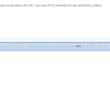
s na disciplina de LHC I que tem ACEX prevista em nas atividades prática.
o 24.07.24.1726 - Desenvolvido e mantido pelo
NTI
(© 2009 - 2026)