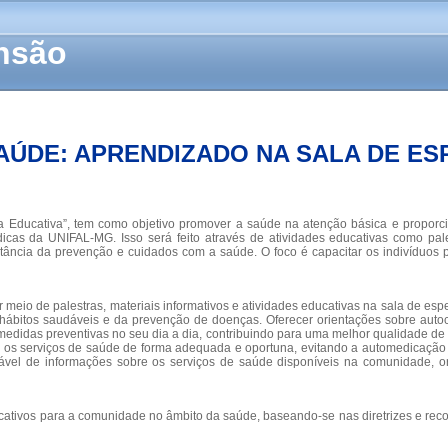
ensão
AÚDE: APRENDIZADO NA SALA DE ES
a Educativa”, tem como objetivo promover a saúde na atenção básica e propor
s da UNIFAL-MG. Isso será feito através de atividades educativas como pales
rtância da prevenção e cuidados com a saúde. O foco é capacitar os indivíduos
io de palestras, materiais informativos e atividades educativas na sala de esper
ábitos saudáveis e da prevenção de doenças. Oferecer orientações sobre autocui
 medidas preventivas no seu dia a dia, contribuindo para uma melhor qualidade de
em os serviços de saúde de forma adequada e oportuna, evitando a automedicação 
iável de informações sobre os serviços de saúde disponíveis na comunidade, o
ficativos para a comunidade no âmbito da saúde, baseando-se nas diretrizes e r