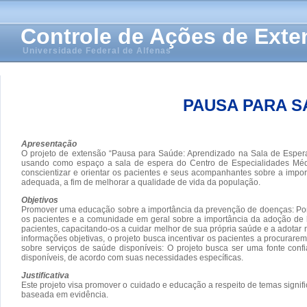
Controle de Ações de Ext
Universidade Federal de Alfenas
PAUSA PARA S
Apresentação
O projeto de extensão “Pausa para Saúde: Aprendizado na Sala de Esper
usando como espaço a sala de espera do Centro de Especialidades Médica
conscientizar e orientar os pacientes e seus acompanhantes sobre a impo
adequada, a fim de melhorar a qualidade de vida da população.
Objetivos
Promover uma educação sobre a importância da prevenção de doenças: Por me
os pacientes e a comunidade em geral sobre a importância da adoção de h
pacientes, capacitando-os a cuidar melhor de sua própria saúde e a adotar
informações objetivas, o projeto busca incentivar os pacientes a procurar
sobre serviços de saúde disponíveis: O projeto busca ser uma fonte conf
disponíveis, de acordo com suas necessidades específicas.
Justificativa
Este projeto visa promover o cuidado e educação a respeito de temas signi
baseada em evidência.