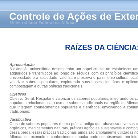
Controle de Ações de Ext
Universidade Federal de Alfenas
RAÍZES DA CIÊNCI
Apresentação
A extensão universitária desempenha um papel crucial ao estabelecer um 
adquiridos e transmitidos ao longo de séculos, com os princípios científ
universidade e a sociedade, valoriza e preserva o patrimônio cultural lo
valorizar saberes populares, explorando suas bases científicas e aplic
compostagem e outras práticas tradicionais.
Objetivos
Objetivo Geral: Resgatar e valorizar os saberes populares, integrando-os c
populares relacionadas ao uso de saberes tradicionais na região de Alfenas;
que integrem conhecimentos populares e científicos, envolvendo a comun
tradicionais.
Justificativa
O uso de saberes populares é uma prática antiga que atravessa diversas cu
orgânicos, medicamentos naturais, práticas agrícolas sustentáveis e comp
dessa perda, essas práticas tradicionais ainda são amplamente utilizadas 
Alfenas, por exemplo, o conhecimento popular pode ser observado em feiras 