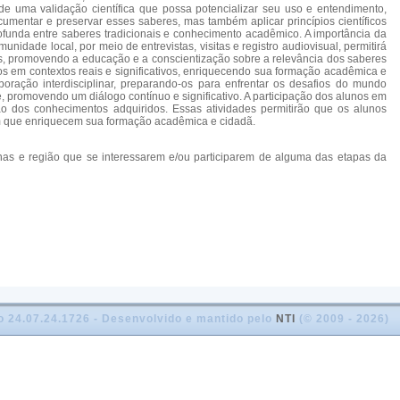
 de uma validação científica que possa potencializar seu uso e entendimento,
mentar e preservar esses saberes, mas também aplicar princípios científicos
rofunda entre saberes tradicionais e conhecimento acadêmico. A importância da
idade local, por meio de entrevistas, visitas e registro audiovisual, permitirá
ias, promovendo a educação e a conscientização sobre a relevância dos saberes
cos em contextos reais e significativos, enriquecendo sua formação acadêmica e
aboração interdisciplinar, preparando-os para enfrentar os desafios do mundo
, promovendo um diálogo contínuo e significativo. A participação dos alunos em
o dos conhecimentos adquiridos. Essas atividades permitirão que os alunos
 que enriquecem sua formação acadêmica e cidadã.
enas e região que se interessarem e/ou participarem de alguma das etapas da
o 24.07.24.1726 - Desenvolvido e mantido pelo
NTI
(© 2009 - 2026)