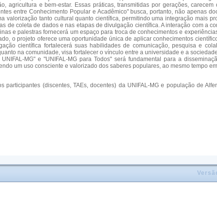
o, agricultura e bem-estar. Essas práticas, transmitidas por gerações, carecem
ntes entre Conhecimento Popular e Acadêmico" busca, portanto, não apenas docu
 valorização tanto cultural quanto científica, permitindo uma integração mais p
de coleta de dados e nas etapas de divulgação científica. A interação com a comun
ficinas e palestras fornecerá um espaço para troca de conhecimentos e experiênc
ado, o projeto oferece uma oportunidade única de aplicar conhecimentos científi
ulgação científica fortalecerá suas habilidades de comunicação, pesquisa e col
uanto na comunidade, visa fortalecer o vínculo entre a universidade e a sociedade
da UNIFAL-MG" e "UNIFAL-MG para Todos" será fundamental para a disseminaçã
endo um uso consciente e valorizado dos saberes populares, ao mesmo tempo em
os participantes (discentes, TAEs, docentes) da UNIFAL-MG e população de Alf
Versã