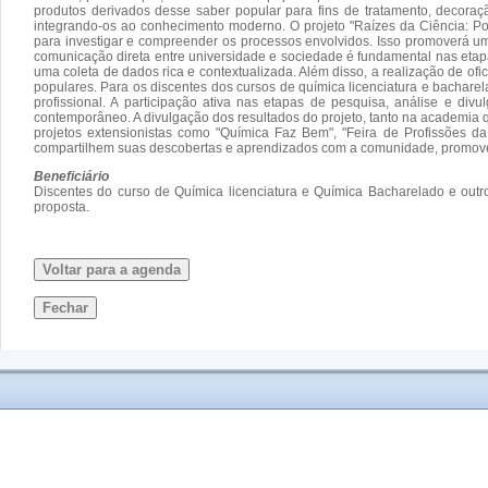
produtos derivados desse saber popular para fins de tratamento, decoraçã
integrando-os ao conhecimento moderno. O projeto "Raízes da Ciência: Po
para investigar e compreender os processos envolvidos. Isso promoverá uma
comunicação direta entre universidade e sociedade é fundamental nas etapas 
uma coleta de dados rica e contextualizada. Além disso, a realização de o
populares. Para os discentes dos cursos de química licenciatura e bacharel
profissional. A participação ativa nas etapas de pesquisa, análise e div
contemporâneo. A divulgação dos resultados do projeto, tanto na academia q
projetos extensionistas como "Química Faz Bem", "Feira de Profissões 
compartilhem suas descobertas e aprendizados com a comunidade, promov
Beneficiário
Discentes do curso de Química licenciatura e Química Bacharelado e outr
proposta.
Voltar para a agenda
Fechar