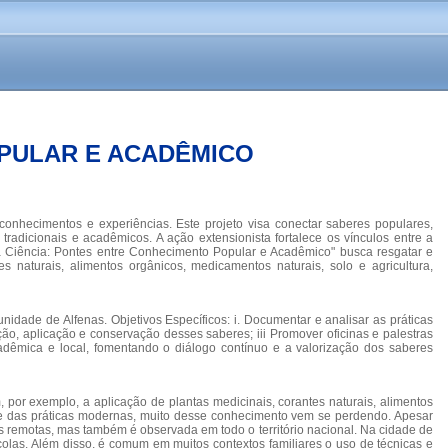
OPULAR E ACADÊMICO
conhecimentos e experiências. Este projeto visa conectar saberes populares,
radicionais e acadêmicos. A ação extensionista fortalece os vínculos entre a
 da Ciência: Pontes entre Conhecimento Popular e Acadêmico" busca resgatar e
 naturais, alimentos orgânicos, medicamentos naturais, solo e agricultura,
nidade de Alfenas. Objetivos Específicos: i. Documentar e analisar as práticas
ação, aplicação e conservação desses saberes; iii Promover oficinas e palestras
adêmica e local, fomentando o diálogo contínuo e a valorização dos saberes
 por exemplo, a aplicação de plantas medicinais, corantes naturais, alimentos
os e das práticas modernas, muito desse conhecimento vem se perdendo. Apesar
s remotas, mas também é observada em todo o território nacional. Na cidade de
ícolas. Além disso, é comum em muitos contextos familiares o uso de técnicas e