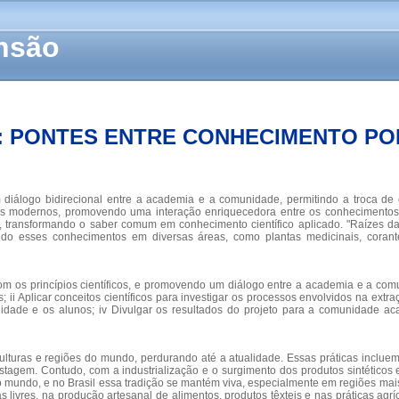
ensão
A: PONTES ENTRE CONHECIMENTO P
diálogo bidirecional entre a academia e a comunidade, permitindo a troca de 
icos modernos, promovendo uma interação enriquecedora entre os conhecimentos t
cal, transformando o saber comum em conhecimento científico aplicado. "Raízes
ando esses conhecimentos em diversas áreas, como plantas medicinais, corantes
om os princípios científicos, e promovendo um diálogo entre a academia e a comu
 ii Aplicar conceitos científicos para investigar os processos envolvidos na extr
idade e os alunos; iv Divulgar os resultados do projeto para a comunidade ac
lturas e regiões do mundo, perdurando até a atualidade. Essas práticas incluem,
ostagem. Contudo, com a industrialização e o surgimento dos produtos sintétic
no mundo, e no Brasil essa tradição se mantém viva, especialmente em regiões mai
livres, na produção artesanal de alimentos, produtos têxteis e nas práticas agr