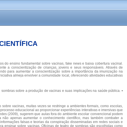
CIENTÍFICA
nos do ensino fundamental sobre vacinas, fake news e baixa cobertura vacinal.
ente a conscientização de crianças, jovens e seus responsáveis. Através de
buindo para aumentar a conscientização sobre a importância da imunização na
ciativa almeja envolver a comunidade local, oferecendo atividades educativas
de sombras sobre a produção de vacinas e suas implicações na saúde pública. •
sobre vacinas, muitas vezes se restringe a ambientes formais, como escolas,
rocesso educacional ao proporcionar experiências interativas e imersivas que
axedes (2009), sugerem que aulas fora do ambiente escolar convencional podem
isa não apenas aumentar o conhecimento científico, mas também combater a
nformações falsas e teorias da conspiração disseminadas em redes sociais e
a ensinar sobre vacinas. Oficinas de teatro de sombras são escolhidas como