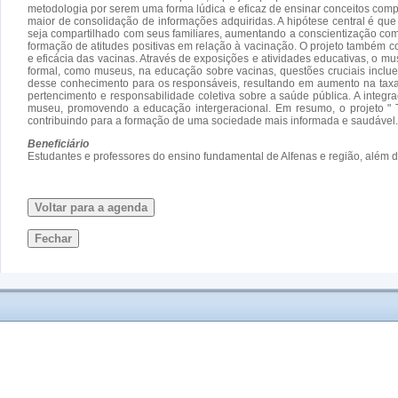
metodologia por serem uma forma lúdica e eficaz de ensinar conceitos com
maior de consolidação de informações adquiridas. A hipótese central é q
seja compartilhado com seus familiares, aumentando a conscientização com
formação de atitudes positivas em relação à vacinação. O projeto também 
e eficácia das vacinas. Através de exposições e atividades educativas, o 
formal, como museus, na educação sobre vacinas, questões cruciais inclue
desse conhecimento para os responsáveis, resultando em aumento na taxa 
pertencimento e responsabilidade coletiva sobre a saúde pública. A integ
museu, promovendo a educação intergeracional. Em resumo, o projeto " T
contribuindo para a formação de uma sociedade mais informada e saudável.
Beneficiário
Estudantes e professores do ensino fundamental de Alfenas e região, além 
Voltar para a agenda
Fechar