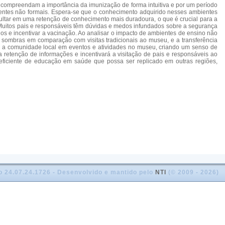
 compreendam a importância da imunização de forma intuitiva e por um período
ientes não formais. Espera-se que o conhecimento adquirido nesses ambientes
ultar em uma retenção de conhecimento mais duradoura, o que é crucial para a
 Muitos pais e responsáveis têm dúvidas e medos infundados sobre a segurança
os e incentivar a vacinação. Ao analisar o impacto de ambientes de ensino não
e sombras em comparação com visitas tradicionais ao museu, e a transferência
er a comunidade local em eventos e atividades no museu, criando um senso de
 retenção de informações e incentivará a visitação de pais e responsáveis ao
eficiente de educação em saúde que possa ser replicado em outras regiões,
o 24.07.24.1726 - Desenvolvido e mantido pelo
NTI
(© 2009 - 2026)