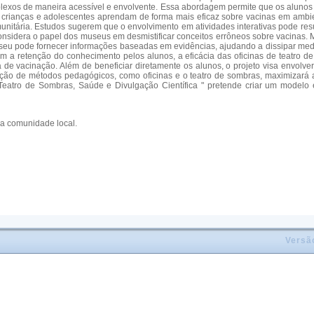
plexos de maneira acessível e envolvente. Essa abordagem permite que os alunos
ue crianças e adolescentes aprendam de forma mais eficaz sobre vacinas em amb
unitária. Estudos sugerem que o envolvimento em atividades interativas pode res
considera o papel dos museus em desmistificar conceitos errôneos sobre vacinas.
museu pode fornecer informações baseadas em evidências, ajudando a dissipar med
m a retenção do conhecimento pelos alunos, a eficácia das oficinas de teatro d
de vacinação. Além de beneficiar diretamente os alunos, o projeto visa envolv
ração de métodos pedagógicos, como oficinas e o teatro de sombras, maximizará a
eatro de Sombras, Saúde e Divulgação Científica " pretende criar um modelo 
da comunidade local.
Versã