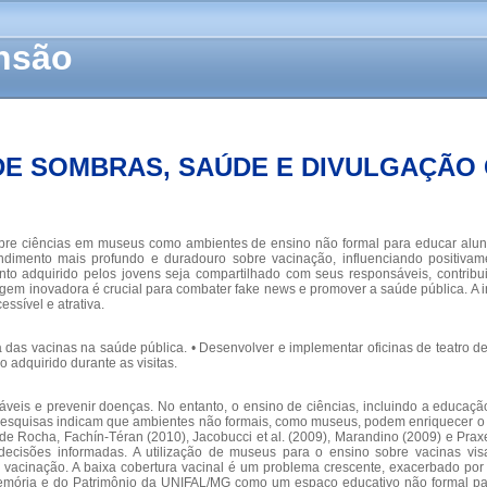
ensão
E SOMBRAS, SAÚDE E DIVULGAÇÃO 
s sobre ciências em museus como ambientes de ensino não formal para educar alu
ndimento mais profundo e duradouro sobre vacinação, influenciando positivam
ento adquirido pelos jovens seja compartilhado com seus responsáveis, contri
m inovadora é crucial para combater fake news e promover a saúde pública. A ini
sível e atrativa.
 das vacinas na saúde pública. • Desenvolver e implementar oficinas de teatro 
adquirido durante as visitas.
s e prevenir doenças. No entanto, o ensino de ciências, incluindo a educação 
 Pesquisas indicam que ambientes não formais, como museus, podem enriquecer o p
 de Rocha, Fachín-Téran (2010), Jacobucci et al. (2009), Marandino (2009) e Pr
 decisões informadas. A utilização de museus para o ensino sobre vacinas v
acinação. A baixa cobertura vacinal é um problema crescente, exacerbado por i
Memória e do Patrimônio da UNIFAL/MG como um espaço educativo não formal par