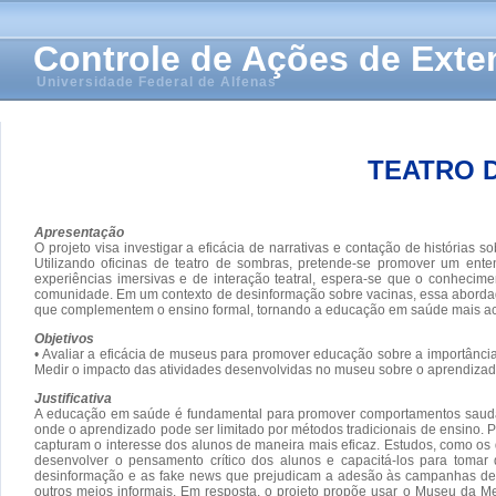
Controle de Ações de Ext
Universidade Federal de Alfenas
TEATRO D
Apresentação
O projeto visa investigar a eficácia de narrativas e contação de história
Utilizando oficinas de teatro de sombras, pretende-se promover um ente
experiências imersivas e de interação teatral, espera-se que o conhecim
comunidade. Em um contexto de desinformação sobre vacinas, essa abordage
que complementem o ensino formal, tornando a educação em saúde mais aces
Objetivos
• Avaliar a eficácia de museus para promover educação sobre a importância
Medir o impacto das atividades desenvolvidas no museu sobre o aprendizado 
Justificativa
A educação em saúde é fundamental para promover comportamentos saudávei
onde o aprendizado pode ser limitado por métodos tradicionais de ensino.
capturam o interesse dos alunos de maneira mais eficaz. Estudos, como os
desenvolver o pensamento crítico dos alunos e capacitá-los para tomar
desinformação e as fake news que prejudicam a adesão às campanhas de v
outros meios informais. Em resposta, o projeto propõe usar o Museu da 