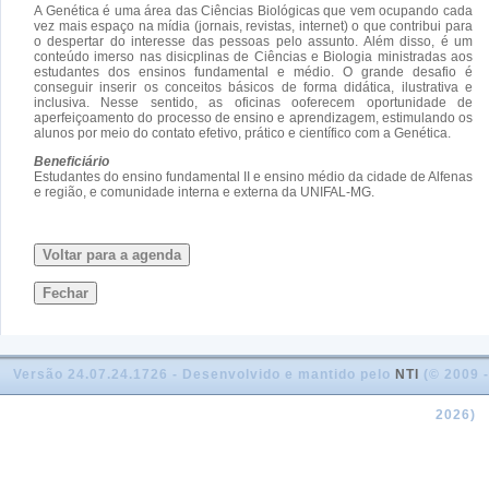
A Genética é uma área das Ciências Biológicas que vem ocupando cada
vez mais espaço na mídia (jornais, revistas, internet) o que contribui para
o despertar do interesse das pessoas pelo assunto. Além disso, é um
conteúdo imerso nas disicplinas de Ciências e Biologia ministradas aos
estudantes dos ensinos fundamental e médio. O grande desafio é
conseguir inserir os conceitos básicos de forma didática, ilustrativa e
inclusiva. Nesse sentido, as oficinas ooferecem oportunidade de
aperfeiçoamento do processo de ensino e aprendizagem, estimulando os
alunos por meio do contato efetivo, prático e científico com a Genética.
Beneficiário
Estudantes do ensino fundamental II e ensino médio da cidade de Alfenas
e região, e comunidade interna e externa da UNIFAL-MG.
Voltar para a agenda
Fechar
Versão 24.07.24.1726 - Desenvolvido e mantido pelo
NTI
(© 2009 -
2026)