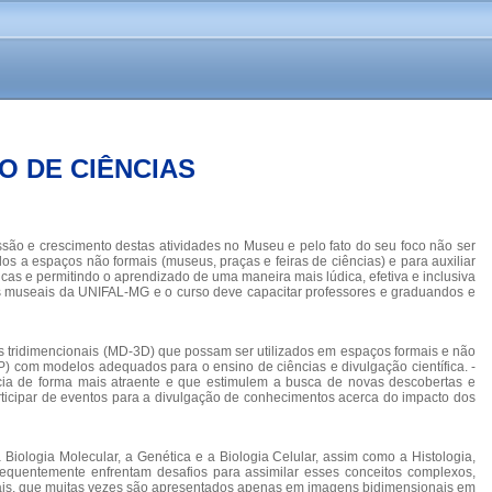
O DE CIÊNCIAS
são e crescimento destas atividades no Museu e pelo fato do seu foco não ser
os a espaços não formais (museus, praças e feiras de ciências) e para auxiliar
gicas e permitindo o aprendizado de uma maneira mais lúdica, efetiva e inclusiva
os museais da UNIFAL-MG e o curso deve capacitar professores e graduandos e
 tridimencionais (MD-3D) que possam ser utilizados em espaços formais e não
 com modelos adequados para o ensino de ciências e divulgação científica. -
cia de forma mais atraente e que estimulem a busca de novas descobertas e
rticipar de eventos para a divulgação de conhecimentos acerca do impacto dos
Biologia Molecular, a Genética e a Biologia Celular, assim como a Histologia,
requentemente enfrentam desafios para assimilar esses conceitos complexos,
onais, que muitas vezes são apresentados apenas em imagens bidimensionais em