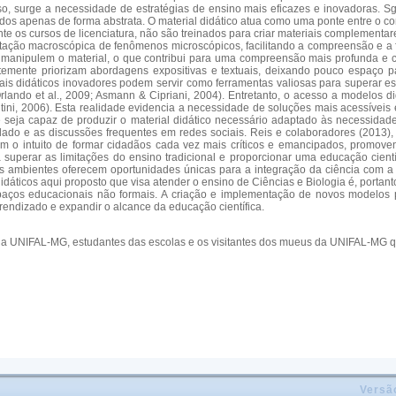
isso, surge a necessidade de estratégias de ensino mais eficazes e inovadoras. Sg
 apenas de forma abstrata. O material didático atua como uma ponte entre o con
e os cursos de licenciatura, não são treinados para criar materiais complementar
ntação macroscópica de fenômenos microscópicos, facilitando a compreensão e a f
e manipulem o material, o que contribui para uma compreensão mais profunda e com
ntemente priorizam abordagens expositivas e textuais, deixando pouco espaço 
eriais didáticos inovadores podem servir como ferramentas valiosas para superar 
ando et al., 2009; Asmann & Cipriani, 2004). Entretanto, o acesso a modelos di
ntini, 2006). Esta realidade evidencia a necessidade de soluções mais acessíveis
 seja capaz de produzir o material didático necessário adaptado às necessida
ado e as discussões frequentes em redes sociais. Reis e colaboradores (2013),
com o intuito de formar cidadãos cada vez mais críticos e emancipados, promov
superar as limitações do ensino tradicional e proporcionar uma educação científ
es ambientes oferecem oportunidades únicas para a integração da ciência com
didáticos aqui proposto que visa atender o ensino de Ciências e Biologia é, porta
spaços educacionais não formais. A criação e implementação de novos modelos
rendizado e expandir o alcance da educação científica.
 da UNIFAL-MG, estudantes das escolas e os visitantes dos mueus da UNIFAL-MG 
Versã