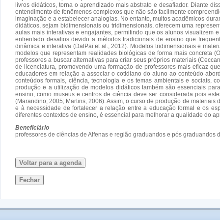
livros didáticos, torna o aprendizado mais abstrato e desafiador. Diante d
entendimento de fenômenos complexos que não são facilmente compreendidos
imaginação e a estabelecer analogias. No entanto, muitos acadêmicos durant
didáticos, sejam bidimensionais ou tridimensionais, oferecem uma represe
aulas mais interativas e engajantes, permitindo que os alunos visualizem 
enfrentado desafios devido a métodos tradicionais de ensino que freque
dinâmica e interativa (DalPai et al., 2012). Modelos tridimensionais e mat
modelos que representam realidades biológicas de forma mais concreta (Orl
professores a buscar alternativas para criar seus próprios materiais (Cecca
de licenciatura, promovendo uma formação de professores mais eficaz que
educadores em relação a associar o cotidiano do aluno ao conteúdo abord
conteúdos formais, ciência, tecnologia e os temas ambientais e sociais, 
produção e a utilização de modelos didáticos também são essenciais para 
ensino, como museus e centros de ciência deve ser considerada pois est
(Marandino, 2005; Martins, 2006). Assim, o curso de produção de materiais 
e à necessidade de fortalecer a relação entre a educação formal e os e
diferentes contextos de ensino, é essencial para melhorar a qualidade do ap
Beneficiário
professores de ciências de Alfenas e região graduandos e pós graduandos
Voltar para a agenda
Fechar