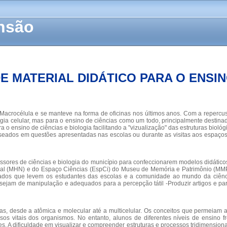
ensão
 MATERIAL DIDÁTICO PARA O ENSIN
 Macrocélula e se manteve na forma de oficinas nos últimos anos. Com a repercus
ia celular, mas para o ensino de ciências como um todo, principalmente destinad
o ensino de ciências e biologia facilitando a "vizualização" das estruturas bioló
aseados em questões apresentadas nas escolas ou durante as visitas aos espaç
ores de ciências e biologia do município para confeccionarem modelos didáticos
ural (MHN) e do Espaço Ciências (EspCi) do Museu de Memória e Patrimônio (MMP)
onados que levem os estudantes das escolas e a comunidade ao mundo da ciên
ejam de manipulação e adequados para a percepção tátil -Produzir artigos e pa
s, desde a atômica e molecular até a multicelular. Os conceitos que permeiam a 
os vitais dos organismos. No entanto, alunos de diferentes níveis de ensino f
. A dificuldade em visualizar e compreender estruturas e processos tridimensi