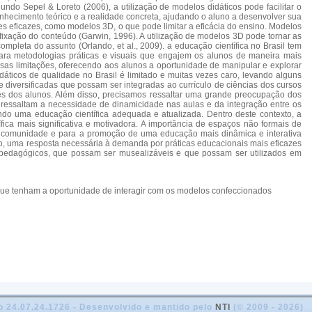
undo Sepel & Loreto (2006), a utilização de modelos didáticos pode facilitar o
hecimento teórico e a realidade concreta, ajudando o aluno a desenvolver sua
es eficazes, como modelos 3D, o que pode limitar a eficácia do ensino. Modelos
ixação do conteúdo (Garwin, 1996). A utilização de modelos 3D pode tornar as
pleta do assunto (Orlando, et al., 2009). a educação científica no Brasil tem
para metodologias práticas e visuais que engajem os alunos de maneira mais
essas limitações, oferecendo aos alunos a oportunidade de manipular e explorar
dáticos de qualidade no Brasil é limitado e muitas vezes caro, levando alguns
 e diversificadas que possam ser integradas ao currículo de ciências dos cursos
des dos alunos. Além disso, precisamos ressaltar uma grande preocupação dos
 ressaltam a necessidade de dinamicidade nas aulas e da integração entre os
endo uma educação científica adequada e atualizada. Dentro deste contexto, a
ica mais significativa e motivadora. A importância de espaços não formais de
 a comunidade e para a promoção de uma educação mais dinâmica e interativa
nto, uma resposta necessária à demanda por práticas educacionais mais eficazes
 pedagógicos, que possam ser musealizáveis e que possam ser utilizados em
que tenham a oportunidade de interagir com os modelos confeccionados
o 24.07.24.1726 - Desenvolvido e mantido pelo
NTI
(© 2009 - 2026)