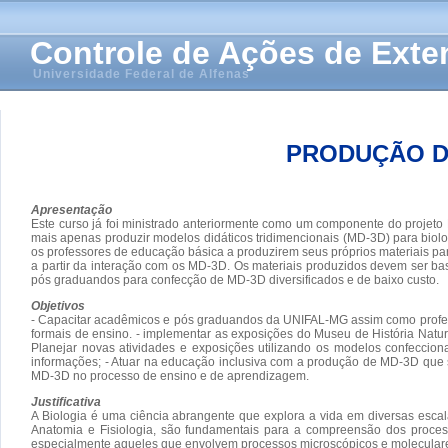
Controle de Ações de Ext
Universidade Federal de Alfenas
PRODUÇÃO DE
Apresentação
Este curso já foi ministrado anteriormente como um componente do projeto
mais apenas produzir modelos didáticos tridimencionais (MD-3D) para biolog
os professores de educação básica a produzirem seus próprios materiais para 
a partir da interação com os MD-3D. Os materiais produzidos devem ser b
pós graduandos para confecção de MD-3D diversificados e de baixo custo.
Objetivos
- Capacitar acadêmicos e pós graduandos da UNIFAL-MG assim como profess
formais de ensino. - implementar as exposições do Museu de História Nat
Planejar novas atividades e exposições utilizando os modelos confecci
informações; - Atuar na educação inclusiva com a produção de MD-3D que s
MD-3D no processo de ensino e de aprendizagem.
Justificativa
A Biologia é uma ciência abrangente que explora a vida em diversas escala
Anatomia e Fisiologia, são fundamentais para a compreensão dos process
especialmente aqueles que envolvem processos microscópicos e moleculares