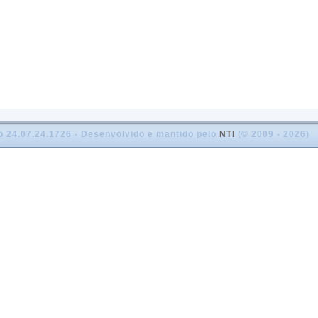
o 24.07.24.1726 - Desenvolvido e mantido pelo
NTI
(© 2009 - 2026)