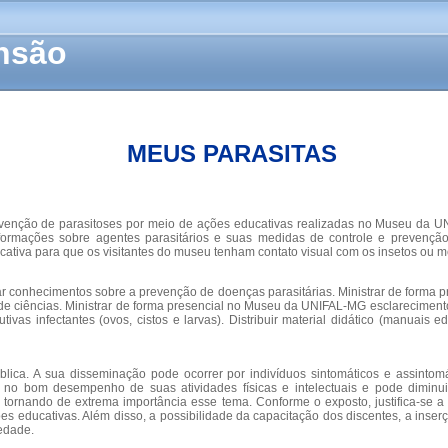
ensão
MEUS PARASITAS
venção de parasitoses por meio de ações educativas realizadas no Museu da U
formações sobre agentes parasitários e suas medidas de controle e prevençã
icativa para que os visitantes do museu tenham contato visual com os insetos ou m
ar conhecimentos sobre a prevenção de doenças parasitárias. Ministrar de forma 
de ciências. Ministrar de forma presencial no Museu da UNIFAL-MG esclareciment
utivas infectantes (ovos, cistos e larvas). Distribuir material didático (manuai
ica. A sua disseminação pode ocorrer por indivíduos sintomáticos e assintomát
 no bom desempenho de suas atividades físicas e intelectuais e pode diminui
, tornando de extrema importância esse tema. Conforme o exposto, justifica-se 
ões educativas. Além disso, a possibilidade da capacitação dos discentes, a in
edade.