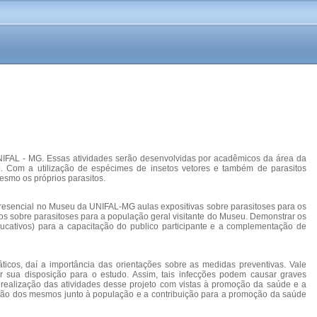
NIFAL - MG. Essas atividades serão desenvolvidas por acadêmicos da área da
o. Com a utilização de espécimes de insetos vetores e também de parasitos
esmo os próprios parasitos.
presencial no Museu da UNIFAL-MG aulas expositivas sobre parasitoses para os
os sobre parasitoses para a população geral visitante do Museu. Demonstrar os
s educativos) para a capacitação do publico participante e a complementação de
icos, daí a importância das orientações sobre as medidas preventivas. Vale
r sua disposição para o estudo. Assim, tais infecções podem causar graves
a realização das atividades desse projeto com vistas à promoção da saúde e a
serção dos mesmos junto à população e a contribuição para a promoção da saúde