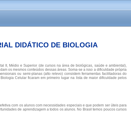
AL DIDÁTICO DE BIOLOGIA
al II, Médio e Superior (de cursos na área de biológicas, saúde e ambiental),
ndam os mesmos conteúdos dessas áreas. Soma-se a isso a dificuldade própria
nsionais ou semi-planas (alto relevo) consistem ferramentas facilitadoras do
ologia Celular ficaram em primeiro lugar na lista de maior dificuldade pelos
 e efetiva com os alunos com necessidades especiais e que podem ser úteis para
ortunidades de aprendizagem a todos os alunos. No Brasil temos poucos cursos