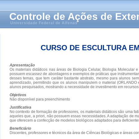
Controle de Ações de Ext
Universidade Federal de Alfenas
CURSO DE ESCULTURA EM
Apresentação
Os materiais didáticos nas áreas de Biologia Celular, Biologia Molecular 
possuem escassez de abordagens e exemplos de práticas que instrumentam 
desses temas, que tem caráter bastante abstrato, mesmo para alunos sem n
aprendizado, permitindo que os alunos manipulem o material (ORLANDO et a
alunos pesquisados, mostrando a necessidade de investimento em recursos 
Objetivos
Não disponível para preenchimento
Justificativa
No contexto de formação de professores, os materiais didáticos são uma fat
aqueles que, a priori, não possuem essas necessidades. A adaptação de ma
que oferecem a confecção de modelos biológicos adaptados para deficientes
Beneficiário
Discentes, professores e técnicos da área de Ciêncas Biológicas e áreas cor