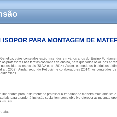
ensão
 ISOPOR PARA MONTAGEM DE MATERI
e Genética, cujos conteúdos estão inseridos em vários anos do Ensino Fundament
os professores nas tarefas cotidianas de ensino, para que todos os alunos apre
ecessidades especiais (SILVA et al, 2014). Assim, os modelos biológicos tridime
l., 2009). Ainda, segundo Petrovich e colaboradores (2014), os conteúdos de Bi
dididáticos.
ia importante para instrumentar o professor a trabalhar de maneira mais didática
teriais para atender à inclusão social tem como objetivo oferecer as mesmas op
 visuais.
relatas.