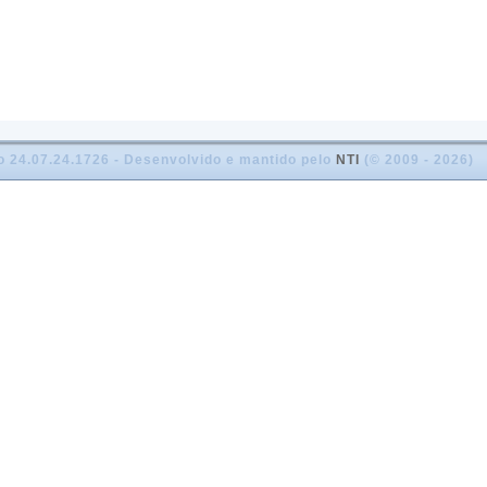
o 24.07.24.1726 - Desenvolvido e mantido pelo
NTI
(© 2009 - 2026)