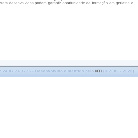
 serem desenvolvidas podem garantir oportunidade de formação em geriatria e
o 24.07.24.1726 - Desenvolvido e mantido pelo
NTI
(© 2009 - 2026)