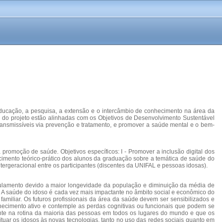
educação, a pesquisa, a extensão e o intercâmbio de conhecimento na área da
des do projeto estão alinhadas com os Objetivos de Desenvolvimento Sustentável
ansmissíveis via prevenção e tratamento, e promover a saúde mental e o bem-
 promoção de saúde. Objetivos específicos: I - Promover a inclusão digital dos
ecimento teórico-prático dos alunos da graduação sobre a temática de saúde do
tergeracional entre os participantes (discentes da UNIFAL e pessoas idosas).
baulamento devido a maior longevidade da população e diminuição da média de
. A saúde do idoso é cada vez mais impactante no âmbito social e econômico do
miliar. Os futuros profissionais da área da saúde devem ser sensibilizados e
cimento ativo e contemple as perdas cognitivas ou funcionais que podem se
nte na rotina da maioria das pessoas em todos os lugares do mundo e que os
ituar os idosos às novas tecnologias, tanto no uso das redes sociais quanto em