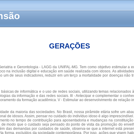
ensão
GERAÇÕES
Geriatria e Gerontologia - LAGG da UNIFAL-MG. Tem como objetivo estimular a 
m foco na inclusão digital e educação em saúde realizada com idosos. As ativida
 um de seus indicadores, reduzir em um terço a mortalidade por doenças não tr
básicas de informática e o uso de redes sociais, utilizando temas relacionados à
logias da informação e das redes sociais. III - Antecipar e complementar o conh
rimoramento da formação acadêmica. V - Estimular ao desenvolvimento de relação in
lidade da maioria das sociedades. No Brasil, nossa pirâmide etária sofre um a
nal de idosos. Assim, pensar no cuidado do indivíduo idoso é algo imprescindível
ento no tempo de contribuição para aposentadoria e mudanças na constituição fa
de modo que o cuidado seja pensado do ponto de vista da promoção do envelhe
Além das demandas por cuidados de saúde, observa-se que a internet está prese
erta forma, excluídos da sociedade contemporânea. Por isso, ações que visem hab