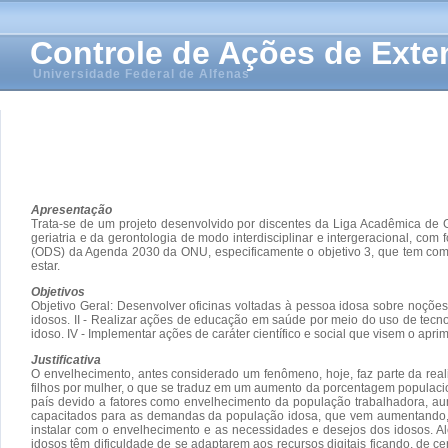
Controle de Ações de Ext
Universidade Federal de Alfenas
Apresentação
Trata-se de um projeto desenvolvido por discentes da Liga Acadêmica de 
geriatria e da gerontologia de modo interdisciplinar e intergeracional, co
(ODS) da Agenda 2030 da ONU, especificamente o objetivo 3, que tem como
estar.
Objetivos
Objetivo Geral: Desenvolver oficinas voltadas à pessoa idosa sobre noções 
idosos. II - Realizar ações de educação em saúde por meio do uso de tecno
idoso. IV - Implementar ações de caráter científico e social que visem o ap
Justificativa
O envelhecimento, antes considerado um fenômeno, hoje, faz parte da rea
filhos por mulher, o que se traduz em um aumento da porcentagem populacio
país devido a fatores como envelhecimento da população trabalhadora, aum
capacitados para as demandas da população idosa, que vem aumentando, 
instalar com o envelhecimento e as necessidades e desejos dos idosos. 
idosos têm dificuldade de se adaptarem aos recursos digitais ficando, de c