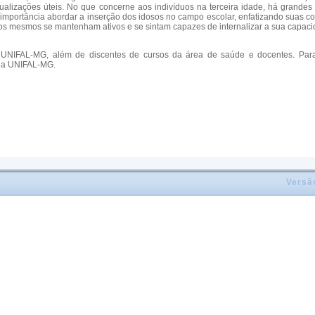
alizações úteis. No que concerne aos indivíduos na terceira idade, há grandes
a importância abordar a inserção dos idosos no campo escolar, enfatizando suas 
os mesmos se mantenham ativos e se sintam capazes de internalizar a sua capaci
UNIFAL-MG, além de discentes de cursos da área de saúde e docentes. Para ta
da UNIFAL-MG.
Versã