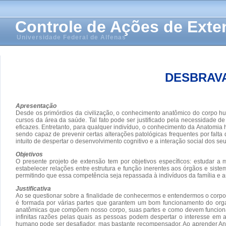
Controle de Ações de Ext
Universidade Federal de Alfenas
DESBRAV
Apresentação
Desde os primórdios da civilização, o conhecimento anatômico do corpo h
cursos da área da saúde. Tal fato pode ser justificado pela necessidade d
eficazes. Entretanto, para qualquer indivíduo, o conhecimento da Anatomi
sendo capaz de prevenir certas alterações patológicas frequentes por fal
intuito de despertar o desenvolvimento cognitivo e a interação social dos seu
Objetivos
O presente projeto de extensão tem por objetivos específicos: estudar 
estabelecer relações entre estrutura e função inerentes aos órgãos e sis
permitindo que essa competência seja repassada à indivíduos da família e a
Justificativa
Ao se questionar sobre a finalidade de conhecermos e entendermos o corpo 
é formada por várias partes que garantem um bom funcionamento do organ
anatômicas que compõem nosso corpo, suas partes e como devem funciona
infinitas razões pelas quais as pessoas podem despertar o interesse e
humano pode ser desafiador, mas bastante recompensador. Ao aprender Ana