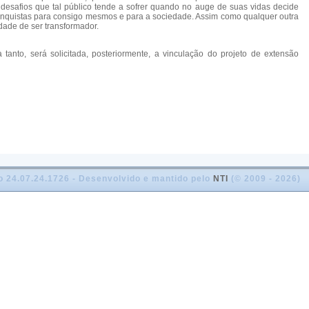
 desafios que tal público tende a sofrer quando no auge de suas vidas decide
conquistas para consigo mesmos e para a sociedade. Assim como qualquer outra
dade de ser transformador.
nto, será solicitada, posteriormente, a vinculação do projeto de extensão
o 24.07.24.1726 - Desenvolvido e mantido pelo
NTI
(© 2009 - 2026)