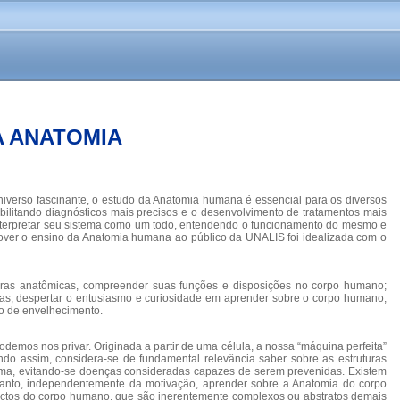
 ANATOMIA
iverso fascinante, o estudo da Anatomia humana é essencial para os diversos
ibilitando diagnósticos mais precisos e o desenvolvimento de tratamentos mais
 interpretar seu sistema como um todo, entendendo o funcionamento do mesmo e
omover o ensino da Anatomia humana ao público da UNALIS foi idealizada com o
uturas anatômicas, compreender suas funções e disposições no corpo humano;
icas; despertar o entusiasmo e curiosidade em aprender sobre o corpo humano,
so de envelhecimento.
emos nos privar. Originada a partir de uma célula, a nossa “máquina perfeita”
o assim, considera-se de fundamental relevância saber sobre as estruturas
ma, evitando-se doenças consideradas capazes de serem prevenidas. Existem
tanto, independentemente da motivação, aprender sobre a Anatomia do corpo
pectos do corpo humano, que são inerentemente complexos ou abstratos demais