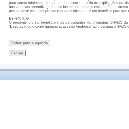
para serem totalmente compreendidos sem o auxílio de explicações ou visu
buscar novas aprendizagens e se inserir no ambiente escolar. É de extrem
pessoa deve estar sempre em constante atividade, é um benefício para que 
Beneficiário
O presente projeto beneficiará os participantes do programa UNALIS da 
"Desbravando o corpo humano através da Anatomia" ao programa UNALIS 
Voltar para a agenda
Fechar