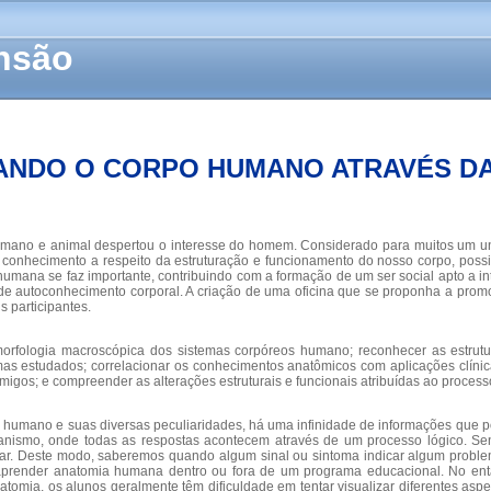
ensão
ANDO O CORPO HUMANO ATRAVÉS DA
umano e animal despertou o interesse do homem. Considerado para muitos um un
e conhecimento a respeito da estruturação e funcionamento do nosso corpo, poss
a humana se faz importante, contribuindo com a formação de um ser social apto a
ta de autoconhecimento corporal. A criação de uma oficina que se proponha a pr
s participantes.
a morfologia macroscópica dos sistemas corpóreos humano; reconhecer as estr
temas estudados; correlacionar os conhecimentos anatômicos com aplicações clín
migos; e compreender as alterações estruturais e funcionais atribuídas ao proces
humano e suas diversas peculiaridades, há uma infinidade de informações que pod
ismo, onde todas as respostas acontecem através de um processo lógico. Send
r. Deste modo, saberemos quando algum sinal ou sintoma indicar algum proble
m aprender anatomia humana dentro ou fora de um programa educacional. No en
tomia, os alunos geralmente têm dificuldade em tentar visualizar diferentes as