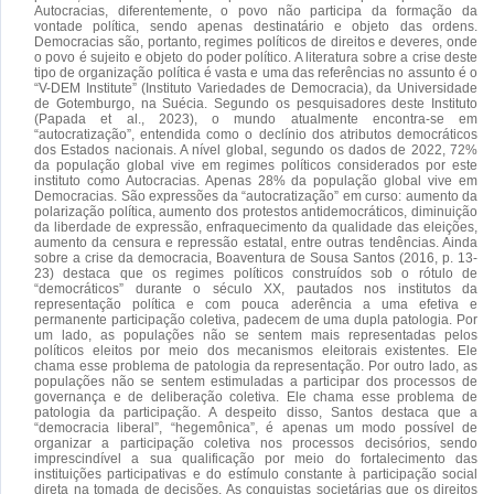
Autocracias, diferentemente, o povo não participa da formação da
vontade política, sendo apenas destinatário e objeto das ordens.
Democracias são, portanto, regimes políticos de direitos e deveres, onde
o povo é sujeito e objeto do poder político. A literatura sobre a crise deste
tipo de organização política é vasta e uma das referências no assunto é o
“V-DEM Institute” (Instituto Variedades de Democracia), da Universidade
de Gotemburgo, na Suécia. Segundo os pesquisadores deste Instituto
(Papada et al., 2023), o mundo atualmente encontra-se em
“autocratização”, entendida como o declínio dos atributos democráticos
dos Estados nacionais. A nível global, segundo os dados de 2022, 72%
da população global vive em regimes políticos considerados por este
instituto como Autocracias. Apenas 28% da população global vive em
Democracias. São expressões da “autocratização” em curso: aumento da
polarização política, aumento dos protestos antidemocráticos, diminuição
da liberdade de expressão, enfraquecimento da qualidade das eleições,
aumento da censura e repressão estatal, entre outras tendências. Ainda
sobre a crise da democracia, Boaventura de Sousa Santos (2016, p. 13-
23) destaca que os regimes políticos construídos sob o rótulo de
“democráticos” durante o século XX, pautados nos institutos da
representação política e com pouca aderência a uma efetiva e
permanente participação coletiva, padecem de uma dupla patologia. Por
um lado, as populações não se sentem mais representadas pelos
políticos eleitos por meio dos mecanismos eleitorais existentes. Ele
chama esse problema de patologia da representação. Por outro lado, as
populações não se sentem estimuladas a participar dos processos de
governança e de deliberação coletiva. Ele chama esse problema de
patologia da participação. A despeito disso, Santos destaca que a
“democracia liberal”, “hegemônica”, é apenas um modo possível de
organizar a participação coletiva nos processos decisórios, sendo
imprescindível a sua qualificação por meio do fortalecimento das
instituições participativas e do estímulo constante à participação social
direta na tomada de decisões. As conquistas societárias que os direitos