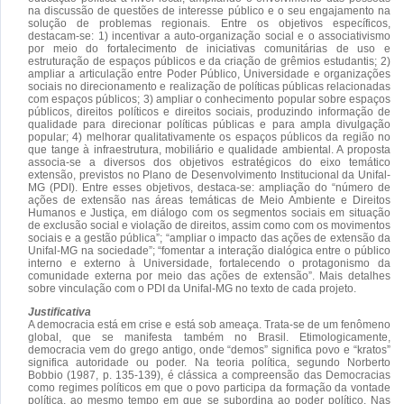
na discussão de questões de interesse público e o seu engajamento na
solução de problemas regionais. Entre os objetivos específicos,
destacam-se: 1) incentivar a auto-organização social e o associativismo
por meio do fortalecimento de iniciativas comunitárias de uso e
estruturação de espaços públicos e da criação de grêmios estudantis; 2)
ampliar a articulação entre Poder Público, Universidade e organizações
sociais no direcionamento e realização de políticas públicas relacionadas
com espaços públicos; 3) ampliar o conhecimento popular sobre espaços
públicos, direitos políticos e direitos sociais, produzindo informação de
qualidade para direcionar políticas públicas e para ampla divulgação
popular; 4) melhorar qualitativamente os espaços públicos da região no
que tange à infraestrutura, mobiliário e qualidade ambiental. A proposta
associa-se a diversos dos objetivos estratégicos do eixo temático
extensão, previstos no Plano de Desenvolvimento Institucional da Unifal-
MG (PDI). Entre esses objetivos, destaca-se: ampliação do “número de
ações de extensão nas áreas temáticas de Meio Ambiente e Direitos
Humanos e Justiça, em diálogo com os segmentos sociais em situação
de exclusão social e violação de direitos, assim como com os movimentos
sociais e a gestão pública”; “ampliar o impacto das ações de extensão da
Unifal-MG na sociedade”; “fomentar a interação dialógica entre o público
interno e externo à Universidade, fortalecendo o protagonismo da
comunidade externa por meio das ações de extensão”. Mais detalhes
sobre vinculação com o PDI da Unifal-MG no texto de cada projeto.
Justificativa
A democracia está em crise e está sob ameaça. Trata-se de um fenômeno
global, que se manifesta também no Brasil. Etimologicamente,
democracia vem do grego antigo, onde “demos” significa povo e “kratos”
significa autoridade ou poder. Na teoria política, segundo Norberto
Bobbio (1987, p. 135-139), é clássica a compreensão das Democracias
como regimes políticos em que o povo participa da formação da vontade
política, ao mesmo tempo em que se subordina ao poder político. Nas