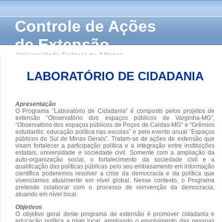
Controle de Ações
de Extensão
Universidade Federal de Alfenas
LABORATÓRIO DE CIDADANIA
Apresentação
O Programa “Laboratório de Cidadania” é composto pelos projetos de
extensão “Observatório dos espaços públicos de Varginha-MG”,
“Observatório dos espaços públicos de Poços de Caldas-MG” e “Grêmios
estudantis: educação política nas escolas” e pelo evento anual “Espaços
públicos do Sul de Minas Gerais”. Tratam-se de ações de extensão que
visam fortalecer a participação política e a integração entre instituições
estatais, universidade e sociedade civil. Somente com a ampliação da
auto-organização social, o fortalecimento da sociedade civil e a
qualificação das políticas públicas pelo seu embasamento em informação
científica poderemos resolver a crise da democracia e da política que
vivenciamos atualmente em nível global. Nesse contexto, o Programa
pretende colaborar com o processo de reinvenção da democracia,
atuando em nível local.
Objetivos
O objetivo geral deste programa de extensão é promover cidadania e
educação política a nível local, ampliando o envolvimento das pessoas