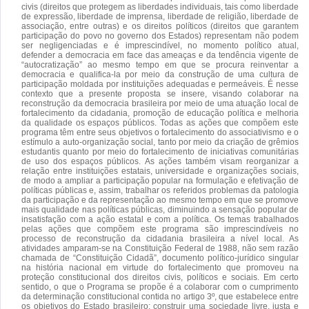
civis (direitos que protegem as liberdades individuais, tais como liberdade
de expressão, liberdade de imprensa, liberdade de religião, liberdade de
associação, entre outras) e os direitos políticos (direitos que garantem
participação do povo no governo dos Estados) representam não podem
ser negligenciadas e é imprescindível, no momento político atual,
defender a democracia em face das ameaças e da tendência vigente de
“autocratização” ao mesmo tempo em que se procura reinventar a
democracia e qualifica-la por meio da construção de uma cultura de
participação moldada por instituições adequadas e permeáveis. É nesse
contexto que a presente proposta se insere, visando colaborar na
reconstrução da democracia brasileira por meio de uma atuação local de
fortalecimento da cidadania, promoção de educação política e melhoria
da qualidade os espaços públicos. Todas as ações que compõem este
programa têm entre seus objetivos o fortalecimento do associativismo e o
estímulo a auto-organização social, tanto por meio da criação de grêmios
estudantis quanto por meio do fortalecimento de iniciativas comunitárias
de uso dos espaços públicos. As ações também visam reorganizar a
relação entre instituições estatais, universidade e organizações sociais,
de modo a ampliar a participação popular na formulação e efetivação de
políticas públicas e, assim, trabalhar os referidos problemas da patologia
da participação e da representação ao mesmo tempo em que se promove
mais qualidade nas políticas públicas, diminuindo a sensação popular de
insatisfação com a ação estatal e com a política. Os temas trabalhados
pelas ações que compõem este programa são imprescindíveis no
processo de reconstrução da cidadania brasileira a nível local. As
atividades amparam-se na Constituição Federal de 1988, não sem razão
chamada de “Constituição Cidadã”, documento político-jurídico singular
na história nacional em virtude do fortalecimento que promoveu na
proteção constitucional dos direitos civis, políticos e sociais. Em certo
sentido, o que o Programa se propõe é a colaborar com o cumprimento
da determinação constitucional contida no artigo 3º, que estabelece entre
os objetivos do Estado brasileiro: construir uma sociedade livre, justa e