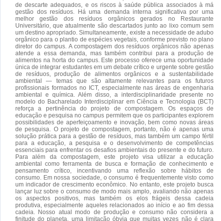
de descarte adequados, e os riscos à saúde pública associados à má
gestão dos resíduos. Há uma demanda interna significativa por uma
melhor gestão dos resíduos orgânicos gerados no Restaurante
Universitário, que atualmente são descartados junto ao lixo comum sem
um destino apropriado. Simultaneamente, existe a necessidade de adubo
orgânico para o plantio de espécies vegetais, conforme previsto no plano
diretor do campus. A compostagem dos resíduos orgânicos não apenas
atende a essa demanda, mas também contribui para a produção de
alimentos na horta do campus. Este processo oferece uma oportunidade
única de integrar estudantes em um debate crítico e urgente sobre gestão
de resíduos, produção de alimentos orgânicos e a sustentabilidade
ambiental — temas que são altamente relevantes para os futuros
profissionais formados no ICT, especialmente nas áreas de engenharia
ambiental e química. Além disso, a interdisciplinaridade presente no
modelo do Bacharelado Interdisciplinar em Ciência e Tecnologia (BCT)
reforça a pertinência do projeto de compostagem. Os espaços de
educação e pesquisa no campus permitem que os participantes explorem
possibilidades de aperfeiçoamento e inovação, bem como novas áreas
de pesquisa. O projeto de compostagem, portanto, não é apenas uma
solução prática para a gestão de resíduos, mas também um campo fértil
para a educação, a pesquisa e o desenvolvimento de competências
essenciais para enfrentar os desafios ambientais do presente e do futuro.
Para além da compostagem, este projeto visa utilizar a educação
ambiental como ferramenta de busca e formação de conhecimento e
pensamento crítico, incentivando uma reflexão sobre hábitos de
consumo. Em nossa sociedade, o consumo é frequentemente visto como
um indicador de crescimento econômico. No entanto, este projeto busca
lançar luz sobre o consumo de modo mais amplo, avaliando não apenas
os aspectos positivos, mas também os elos frágeis dessa cadeia
produtiva, especialmente aqueles relacionados ao início e ao fim dessa
cadeia. Nosso atual modo de produção e consumo não considera a
finitude do planeta, uma limitação óbvia que muitas vezes não é clara