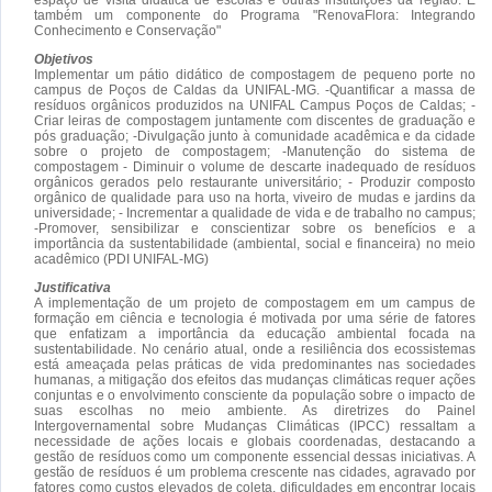
também um componente do Programa "RenovaFlora: Integrando
Conhecimento e Conservação"
Objetivos
Implementar um pátio didático de compostagem de pequeno porte no
campus de Poços de Caldas da UNIFAL-MG. -Quantificar a massa de
resíduos orgânicos produzidos na UNIFAL Campus Poços de Caldas; -
Criar leiras de compostagem juntamente com discentes de graduação e
pós graduação; -Divulgação junto à comunidade acadêmica e da cidade
sobre o projeto de compostagem; -Manutenção do sistema de
compostagem - Diminuir o volume de descarte inadequado de resíduos
orgânicos gerados pelo restaurante universitário; - Produzir composto
orgânico de qualidade para uso na horta, viveiro de mudas e jardins da
universidade; - Incrementar a qualidade de vida e de trabalho no campus;
-Promover, sensibilizar e conscientizar sobre os benefícios e a
importância da sustentabilidade (ambiental, social e financeira) no meio
acadêmico (PDI UNIFAL-MG)
Justificativa
A implementação de um projeto de compostagem em um campus de
formação em ciência e tecnologia é motivada por uma série de fatores
que enfatizam a importância da educação ambiental focada na
sustentabilidade. No cenário atual, onde a resiliência dos ecossistemas
está ameaçada pelas práticas de vida predominantes nas sociedades
humanas, a mitigação dos efeitos das mudanças climáticas requer ações
conjuntas e o envolvimento consciente da população sobre o impacto de
suas escolhas no meio ambiente. As diretrizes do Painel
Intergovernamental sobre Mudanças Climáticas (IPCC) ressaltam a
necessidade de ações locais e globais coordenadas, destacando a
gestão de resíduos como um componente essencial dessas iniciativas. A
gestão de resíduos é um problema crescente nas cidades, agravado por
fatores como custos elevados de coleta, dificuldades em encontrar locais