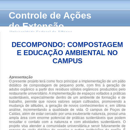
Controle de Ações
de Extensão
Universidade Federal de Alfenas
DECOMPONDO: COMPOSTAGEM
E EDUCAÇÃO AMBIENTAL NO
CAMPUS
Apresentação
O presente projeto terá como foco principal a implementação de um pátio
didático de compostagem de pequeno porte, com fins à geração de
adubo orgânico a partir dos resíduos sólidos orgânicos produzidos pelo
restaurante universitário. A implementação de espaços voltados a práticas
sustentáveis, especialmente dentro de um ambiente de formação e de
trabalho, permite que novos valores sejam cultivados, promovendo a
mudança de atitudes, a geração de novos conhecimentos e, em última
análise, incrementando a qualidade de vida. O campus de Poços de
Caldas, além de estar cercado por uma exuberante natureza, possui uma
ampla área com enorme potencial de práticas sustentáveis que podem
ressaltar o contato com a natureza e com atividades sustentáveis. O
projeto visa atender a comunidade universitária,e servir futuramente de
espaço de visita didática de escolas e outras instituições da região. É