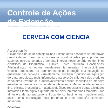
Controle de Ações
de Extensão
Universidade Federal de Alfenas
CERVEJA COM CIENCIA
Apresentação
A expansão do setor cervejeiro nos últimos anos desdobra-se em novas
possibilidades para consumidores e oportunidades para produtores
caseiros, microcervejarias e demais. Imersos neste cenário, os domínios
científicos da Bioquímica, Química, Física, Nutrição, Geociências,
Administração e outros revelam-se ferramentas interdisciplinares
valiosas, dedicadas ao aprimoramento da produção e à elevação da
qualidade das cervejas. Paralelamente, auxiliam o público na aquisição
de uma apreciação mais informada e na seleção criteriosa dos produtos
cervejeiros. Propõe-se o desenvolvimento desses conceitos de maneira
envolvente para toda a comunidade interessada. Mediante interações on-
line, oficinas presenciais, materiais didáticos robustos e outras atividades
interativas tanto digitais quanto presenciais, pretendemos fomentar uma
atmosfera de aprendizado e troca de conhecimentos, impulsionando
assim, uma apreciação mais profunda e uma produção cervejeira
inovadora
Objetivos