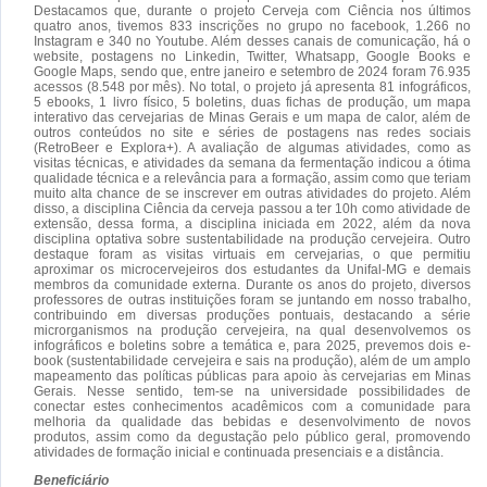
Destacamos que, durante o projeto Cerveja com Ciência nos últimos
quatro anos, tivemos 833 inscrições no grupo no facebook, 1.266 no
Instagram e 340 no Youtube. Além desses canais de comunicação, há o
website, postagens no Linkedin, Twitter, Whatsapp, Google Books e
Google Maps, sendo que, entre janeiro e setembro de 2024 foram 76.935
acessos (8.548 por mês). No total, o projeto já apresenta 81 infográficos,
5 ebooks, 1 livro físico, 5 boletins, duas fichas de produção, um mapa
interativo das cervejarias de Minas Gerais e um mapa de calor, além de
outros conteúdos no site e séries de postagens nas redes sociais
(RetroBeer e Explora+). A avaliação de algumas atividades, como as
visitas técnicas, e atividades da semana da fermentação indicou a ótima
qualidade técnica e a relevância para a formação, assim como que teriam
muito alta chance de se inscrever em outras atividades do projeto. Além
disso, a disciplina Ciência da cerveja passou a ter 10h como atividade de
extensão, dessa forma, a disciplina iniciada em 2022, além da nova
disciplina optativa sobre sustentabilidade na produção cervejeira. Outro
destaque foram as visitas virtuais em cervejarias, o que permitiu
aproximar os microcervejeiros dos estudantes da Unifal-MG e demais
membros da comunidade externa. Durante os anos do projeto, diversos
professores de outras instituições foram se juntando em nosso trabalho,
contribuindo em diversas produções pontuais, destacando a série
microrganismos na produção cervejeira, na qual desenvolvemos os
infográficos e boletins sobre a temática e, para 2025, prevemos dois e-
book (sustentabilidade cervejeira e sais na produção), além de um amplo
mapeamento das políticas públicas para apoio às cervejarias em Minas
Gerais. Nesse sentido, tem-se na universidade possibilidades de
conectar estes conhecimentos acadêmicos com a comunidade para
melhoria da qualidade das bebidas e desenvolvimento de novos
produtos, assim como da degustação pelo público geral, promovendo
atividades de formação inicial e continuada presenciais e a distância.
Beneficiário