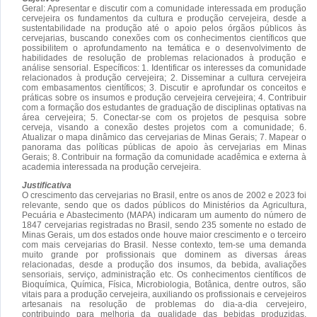
Geral: Apresentar e discutir com a comunidade interessada em produção
cervejeira os fundamentos da cultura e produção cervejeira, desde a
sustentabilidade na produção até o apoio pelos órgãos públicos às
cervejarias, buscando conexões com os conhecimentos científicos que
possibilitem o aprofundamento na temática e o desenvolvimento de
habilidades de resolução de problemas relacionados à produção e
análise sensorial. Específicos: 1. Identificar os interesses da comunidade
relacionados à produção cervejeira; 2. Disseminar a cultura cervejeira
com embasamentos científicos; 3. Discutir e aprofundar os conceitos e
práticas sobre os insumos e produção cervejeira cervejeira; 4. Contribuir
com a formação dos estudantes de graduação de disciplinas optativas na
área cervejeira; 5. Conectar-se com os projetos de pesquisa sobre
cerveja, visando a conexão destes projetos com a comunidade; 6.
Atualizar o mapa dinâmico das cervejarias de Minas Gerais; 7. Mapear o
panorama das políticas públicas de apoio às cervejarias em Minas
Gerais; 8. Contribuir na formação da comunidade acadêmica e externa à
academia interessada na produção cervejeira.
Justificativa
O crescimento das cervejarias no Brasil, entre os anos de 2002 e 2023 foi
relevante, sendo que os dados públicos do Ministérios da Agricultura,
Pecuária e Abastecimento (MAPA) indicaram um aumento do número de
1847 cervejarias registradas no Brasil, sendo 235 somente no estado de
Minas Gerais, um dos estados onde houve maior crescimento e o terceiro
com mais cervejarias do Brasil. Nesse contexto, tem-se uma demanda
muito grande por profissionais que dominem as diversas áreas
relacionadas, desde a produção dos insumos, da bebida, avaliações
sensoriais, serviço, administração etc. Os conhecimentos científicos de
Bioquímica, Química, Física, Microbiologia, Botânica, dentre outros, são
vitais para a produção cervejeira, auxiliando os profissionais e cervejeiros
artesanais na resolução de problemas do dia-a-dia cervejeiro,
contribuindo para melhoria da qualidade das bebidas produzidas.