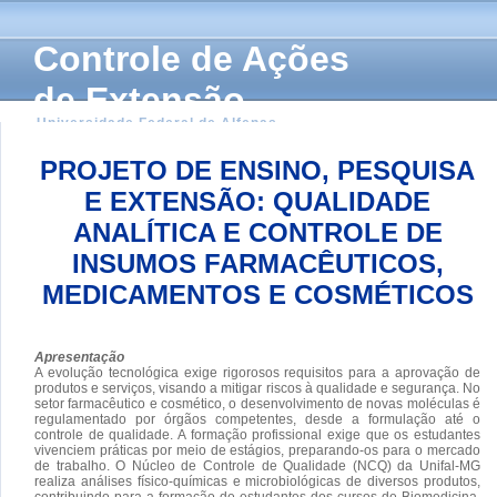
Controle de Ações
de Extensão
Universidade Federal de Alfenas
PROJETO DE ENSINO, PESQUISA
E EXTENSÃO: QUALIDADE
ANALÍTICA E CONTROLE DE
INSUMOS FARMACÊUTICOS,
MEDICAMENTOS E COSMÉTICOS
Apresentação
A evolução tecnológica exige rigorosos requisitos para a aprovação de
produtos e serviços, visando a mitigar riscos à qualidade e segurança. No
setor farmacêutico e cosmético, o desenvolvimento de novas moléculas é
regulamentado por órgãos competentes, desde a formulação até o
controle de qualidade. A formação profissional exige que os estudantes
vivenciem práticas por meio de estágios, preparando-os para o mercado
de trabalho. O Núcleo de Controle de Qualidade (NCQ) da Unifal-MG
realiza análises físico-químicas e microbiológicas de diversos produtos,
contribuindo para a formação de estudantes dos cursos de Biomedicina,