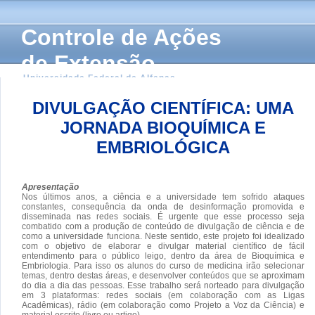
Controle de Ações
de Extensão
Universidade Federal de Alfenas
DIVULGAÇÃO CIENTÍFICA: UMA
JORNADA BIOQUÍMICA E
EMBRIOLÓGICA
Apresentação
Nos últimos anos, a ciência e a universidade tem sofrido ataques
constantes, consequência da onda de desinformação promovida e
disseminada nas redes sociais. É urgente que esse processo seja
combatido com a produção de conteúdo de divulgação de ciência e de
como a universidade funciona. Neste sentido, este projeto foi idealizado
com o objetivo de elaborar e divulgar material científico de fácil
entendimento para o público leigo, dentro da área de Bioquímica e
Embriologia. Para isso os alunos do curso de medicina irão selecionar
temas, dentro destas áreas, e desenvolver conteúdos que se aproximam
do dia a dia das pessoas. Esse trabalho será norteado para divulgação
em 3 plataformas: redes sociais (em colaboração com as Ligas
Acadêmicas), rádio (em colaboração como Projeto a Voz da Ciência) e
material escrito (livro ou artigo).