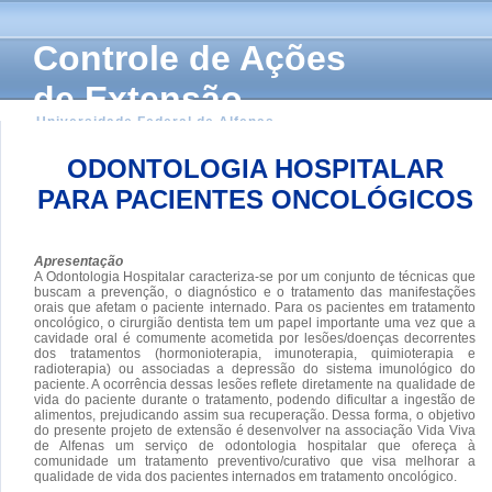
Controle de Ações
de Extensão
Universidade Federal de Alfenas
ODONTOLOGIA HOSPITALAR
PARA PACIENTES ONCOLÓGICOS
Apresentação
A Odontologia Hospitalar caracteriza-se por um conjunto de técnicas que
buscam a prevenção, o diagnóstico e o tratamento das manifestações
orais que afetam o paciente internado. Para os pacientes em tratamento
oncológico, o cirurgião dentista tem um papel importante uma vez que a
cavidade oral é comumente acometida por lesões/doenças decorrentes
dos tratamentos (hormonioterapia, imunoterapia, quimioterapia e
radioterapia) ou associadas a depressão do sistema imunológico do
paciente. A ocorrência dessas lesões reflete diretamente na qualidade de
vida do paciente durante o tratamento, podendo dificultar a ingestão de
alimentos, prejudicando assim sua recuperação. Dessa forma, o objetivo
do presente projeto de extensão é desenvolver na associação Vida Viva
de Alfenas um serviço de odontologia hospitalar que ofereça à
comunidade um tratamento preventivo/curativo que visa melhorar a
qualidade de vida dos pacientes internados em tratamento oncológico.