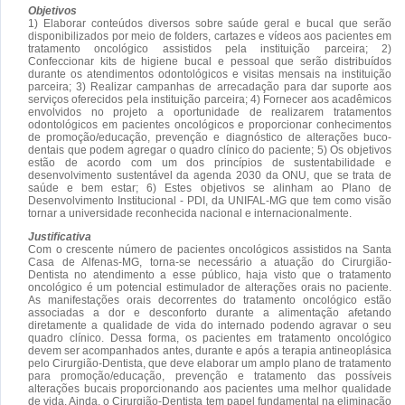
Objetivos
1) Elaborar conteúdos diversos sobre saúde geral e bucal que serão
disponibilizados por meio de folders, cartazes e vídeos aos pacientes em
tratamento oncológico assistidos pela instituição parceira; 2)
Confeccionar kits de higiene bucal e pessoal que serão distribuídos
durante os atendimentos odontológicos e visitas mensais na instituição
parceira; 3) Realizar campanhas de arrecadação para dar suporte aos
serviços oferecidos pela instituição parceira; 4) Fornecer aos acadêmicos
envolvidos no projeto a oportunidade de realizarem tratamentos
odontológicos em pacientes oncológicos e proporcionar conhecimentos
de promoção/educação, prevenção e diagnóstico de alterações buco-
dentais que podem agregar o quadro clínico do paciente; 5) Os objetivos
estão de acordo com um dos princípios de sustentabilidade e
desenvolvimento sustentável da agenda 2030 da ONU, que se trata de
saúde e bem estar; 6) Estes objetivos se alinham ao Plano de
Desenvolvimento Institucional - PDI, da UNIFAL-MG que tem como visão
tornar a universidade reconhecida nacional e internacionalmente.
Justificativa
Com o crescente número de pacientes oncológicos assistidos na Santa
Casa de Alfenas-MG, torna-se necessário a atuação do Cirurgião-
Dentista no atendimento a esse público, haja visto que o tratamento
oncológico é um potencial estimulador de alterações orais no paciente.
As manifestações orais decorrentes do tratamento oncológico estão
associadas a dor e desconforto durante a alimentação afetando
diretamente a qualidade de vida do internado podendo agravar o seu
quadro clínico. Dessa forma, os pacientes em tratamento oncológico
devem ser acompanhados antes, durante e após a terapia antineoplásica
pelo Cirurgião-Dentista, que deve elaborar um amplo plano de tratamento
para promoção/educação, prevenção e tratamento das possíveis
alterações bucais proporcionando aos pacientes uma melhor qualidade
de vida. Ainda, o Cirurgião-Dentista tem papel fundamental na eliminação