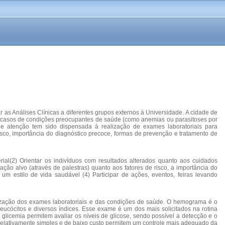
 as Análises Clínicas a diferentes grupos externos à Universidade. A cidade de
a casos de condições preocupantes de saúde (como anemias ou parasitoses por
nde atenção tem sido dispensada à realização de exames laboratoriais para
sco, importância do diagnóstico precoce, formas de prevenção e tratamento de
erial(2) Orientar os indivíduos com resultados alterados quanto aos cuidados
ão alvo (através de palestras) quanto aos fatores de risco, a importância do
m estilo de vida saudável (4) Participar de ações, eventos, feiras levando
alização dos exames laboratoriais e das condições de saúde. O hemograma é o
eucócitos e diversos índices. Esse exame é um dos mais solicitados na rotina
 glicemia permitem avaliar os níveis de glicose, sendo possível a detecção e o
relativamente simples e de baixo custo permitem um controle mais adequado da