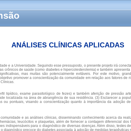
ensão
ANÁLISES CLÍNICAS APLICADAS
ade e a Universidade. Seguindo esse pressuposto, o presente projeto irá conectar
emas crônicos de saúde (como diabetes e hipercolesterolemia) e também apresent
nificativas, mas muitas são potencialmente evitáveis. Por este motivo, gra
bjetivo promover a conscientização da comunidade em relação aos fatores de ri
Clínicas.
fil lipídico, exame parasitológico de fezes) e também aferição de pressão art
e localizada na área de abrangência de sua residência. (3) Esclarecer a populaç
s ou pontuais, visando a conscientização quanto à importância da adoção de u
 a comunidade e as análises clínicas, disseminando conhecimento acerca da re
emácias, leucócitos e plaquetas, além de fornecer a contagem diferencial dos l
mes indispensáveis para o diagnóstico de diversas doenças. Além disso, testes de
 o diagnóstico precoce do diabetes associada à adoção de medidas terapêuticas 