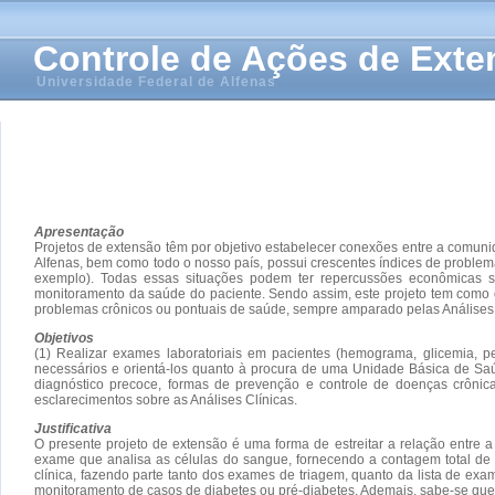
Controle de Ações de Ext
Universidade Federal de Alfenas
Apresentação
Projetos de extensão têm por objetivo estabelecer conexões entre a comunid
Alfenas, bem como todo o nosso país, possui crescentes índices de probl
exemplo). Todas essas situações podem ter repercussões econômicas sig
monitoramento da saúde do paciente. Sendo assim, este projeto tem como o
problemas crônicos ou pontuais de saúde, sempre amparado pelas Análises 
Objetivos
(1) Realizar exames laboratoriais em pacientes (hemograma, glicemia, per
necessários e orientá-los quanto à procura de uma Unidade Básica de Saúd
diagnóstico precoce, formas de prevenção e controle de doenças crônica
esclarecimentos sobre as Análises Clínicas.
Justificativa
O presente projeto de extensão é uma forma de estreitar a relação entre
exame que analisa as células do sangue, fornecendo a contagem total de h
clínica, fazendo parte tanto dos exames de triagem, quanto da lista de exa
monitoramento de casos de diabetes ou pré-diabetes. Ademais, sabe-se que