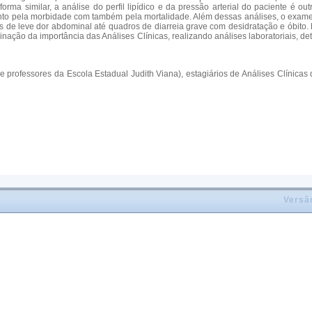
rma similar, a análise do perfil lipídico e da pressão arterial do paciente é
to pela morbidade com também pela mortalidade. Além dessas análises, o exame 
e leve dor abdominal até quadros de diarreia grave com desidratação e óbito. Di
inação da importância das Análises Clínicas, realizando análises laboratoriais, 
s e professores da Escola Estadual Judith Viana), estagiários de Análises Clín
Versã