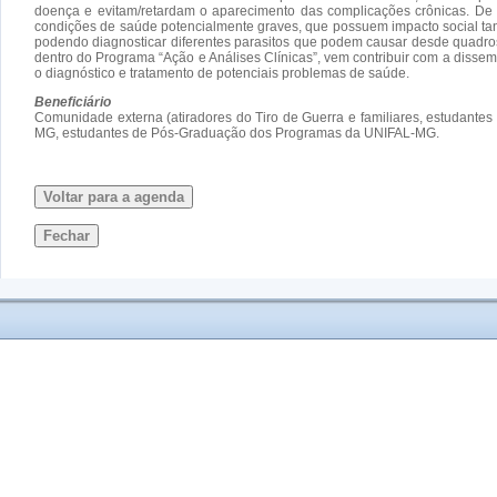
doença e evitam/retardam o aparecimento das complicações crônicas. De fo
condições de saúde potencialmente graves, que possuem impacto social tan
podendo diagnosticar diferentes parasitos que podem causar desde quadros d
dentro do Programa “Ação e Análises Clínicas”, vem contribuir com a dissem
o diagnóstico e tratamento de potenciais problemas de saúde.
Beneficiário
Comunidade externa (atiradores do Tiro de Guerra e familiares, estudante
MG, estudantes de Pós-Graduação dos Programas da UNIFAL-MG.
Voltar para a agenda
Fechar