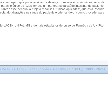
 outra abordagem que pode auxiliar na detecção precoce e no monitoramento de
parasitológico de fezes fornece um panorama da saúde intestinal do paciente,
ante desse cenário, o projeto “Análises Clínicas aplicadas”, que está inserido
detectando alterações na saúde do paciente e orientando-o a como proceder para
icas do LACEN-UNIFAL-MG e demais estagiários do curso de Farmácia da UNIFAL-
o 24.07.24.1726 - Desenvolvido e mantido pelo
NTI
(© 2009 - 2026)