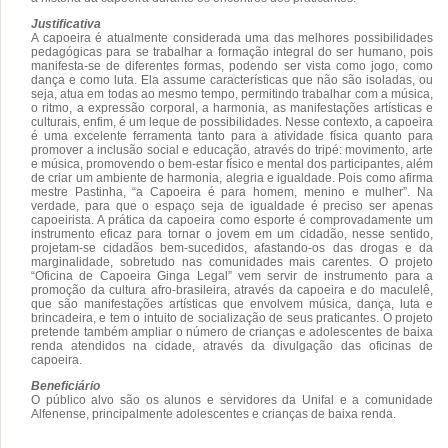
Justificativa
A capoeira é atualmente considerada uma das melhores possibilidades
pedagógicas para se trabalhar a formação integral do ser humano, pois
manifesta-se de diferentes formas, podendo ser vista como jogo, como
dança e como luta. Ela assume características que não são isoladas, ou
seja, atua em todas ao mesmo tempo, permitindo trabalhar com a música,
o ritmo, a expressão corporal, a harmonia, as manifestações artísticas e
culturais, enfim, é um leque de possibilidades. Nesse contexto, a capoeira
é uma excelente ferramenta tanto para a atividade física quanto para
promover a inclusão social e educação, através do tripé: movimento, arte
e música, promovendo o bem-estar físico e mental dos participantes, além
de criar um ambiente de harmonia, alegria e igualdade. Pois como afirma
mestre Pastinha, “a Capoeira é para homem, menino e mulher”. Na
verdade, para que o espaço seja de igualdade é preciso ser apenas
capoeirista. A prática da capoeira como esporte é comprovadamente um
instrumento eficaz para tornar o jovem em um cidadão, nesse sentido,
projetam-se cidadãos bem-sucedidos, afastando-os das drogas e da
marginalidade, sobretudo nas comunidades mais carentes. O projeto
“Oficina de Capoeira Ginga Legal” vem servir de instrumento para a
promoção da cultura afro-brasileira, através da capoeira e do maculelê,
que são manifestações artísticas que envolvem música, dança, luta e
brincadeira, e tem o intuito de socialização de seus praticantes. O projeto
pretende também ampliar o número de crianças e adolescentes de baixa
renda atendidos na cidade, através da divulgação das oficinas de
capoeira.
Beneficiário
O público alvo são os alunos e servidores da Unifal e a comunidade
Alfenense, principalmente adolescentes e crianças de baixa renda.