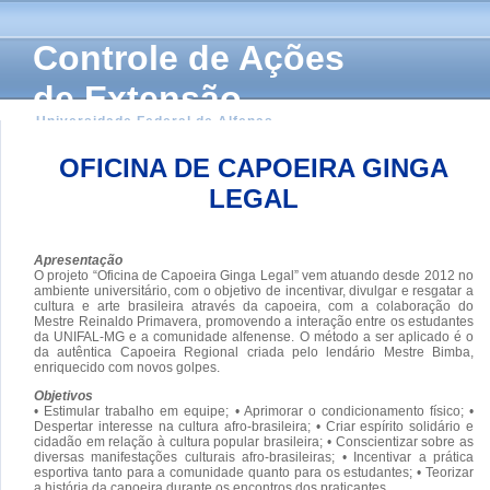
Controle de Ações
de Extensão
Universidade Federal de Alfenas
OFICINA DE CAPOEIRA GINGA
LEGAL
Apresentação
O projeto “Oficina de Capoeira Ginga Legal” vem atuando desde 2012 no
ambiente universitário, com o objetivo de incentivar, divulgar e resgatar a
cultura e arte brasileira através da capoeira, com a colaboração do
Mestre Reinaldo Primavera, promovendo a interação entre os estudantes
da UNIFAL-MG e a comunidade alfenense. O método a ser aplicado é o
da autêntica Capoeira Regional criada pelo lendário Mestre Bimba,
enriquecido com novos golpes.
Objetivos
• Estimular trabalho em equipe; • Aprimorar o condicionamento físico; •
Despertar interesse na cultura afro-brasileira; • Criar espírito solidário e
cidadão em relação à cultura popular brasileira; • Conscientizar sobre as
diversas manifestações culturais afro-brasileiras; • Incentivar a prática
esportiva tanto para a comunidade quanto para os estudantes; • Teorizar
a história da capoeira durante os encontros dos praticantes.