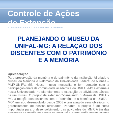
Controle de Ações
de Extensão
Universidade Federal de Alfenas
PLANEJANDO O MUSEU DA
UNIFAL-MG: A RELAÇÃO DOS
DISCENTES COM O PATRIMÔNIO
E A MEMÓRIA
Apresentação
Para preservação da memória e do patrimônio da instituição foi criado o
Museu da Memória e Patrimônio da Universidade Federal de Alfenas –
MMP-UNIFAL-MG. Nosso museu necessita e tem contado com a
participação direta da comunidade acadêmica da UNIFAL-MG e externa a
nossa Universidade no planejamento e execução de atividades básicas
de um museu. O projeto de extensão "Planejando o Museu da UNIFAL-
MG: a relação dos discentes com o Patrimônio e a Memória da UNIFAL-
MG" tem sido desenvolvido desde 2008 e tem atingido seus objetivos no
gerenciamento de nossas atividades. Portanto, o projeto é de suma
importância para o desenvolvimento das atividades do MMP. Além das
atividades de gestão do acervo da instituição, ainda serão desenvolvidas