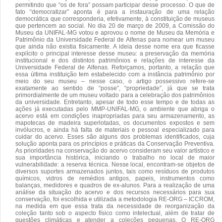
permitindo que “os de fora” possam participar desse processo. O que de
fato “democratizar” aponta é para a instauração de uma relação
democrática que corresponderia, efetivamente, à constituição de museus
que pertencem ao social. No dia 20 de março de 2009, a Comissão do
Museu da UNIFAL-MG votou e aprovou o nome de Museu da Memória e
Patrimônio da Universidade Federal de Alfenas para nomear um museu
que ainda não existia fisicamente. A ideia desse nome era que ficasse
explícito o principal interesse desse museu: a preservação da memória
institucional e dos distintos patrimônios e relações de interesse da
Universidade Federal de Alfenas. Reforçamos, portanto, a relação que
essa última instituição tem estabelecido com a instância patrimônio por
meio do seu museu – nesse caso, o artigo possessivo refere-se
exatamente ao sentido de “posse”, “propriedade”, já que se trata
primordialmente de um museu voltado para a celebração dos patrimônios
da universidade. Entretanto, apesar de todo esse tempo e de todas as
ações já executadas pelo MMP-UNIFAL-MG, o ambiente que abriga o
acervo está em condições inapropriadas para seu armazenamento, as
mapotecas de madeira superlotadas, os documentos expostos e sem
invólucros, e ainda há falta de materiais e pessoal especializado para
cuidar do acervo. Esses são alguns dos problemas identificados, cuja
solução aponta para os princípios e práticas da Conservação Preventiva.
As prioridades na conservação do acervo consideram seu valor artístico e
sua importância histórica, iniciando o trabalho no local de maior
vulnerabilidade: a reserva técnica. Nesse local, encontram-se objetos de
diversos suportes armazenados juntos, tais como resíduos de produtos
químicos, vidros de remédios antigos, papeis, instrumentos como
balanças, medidores e quadros de ex-alunos. Para a realização de uma
análise da situação do acervo e dos recursos necessários para sua
conservação, foi escolhida e utilizada a metodologia RE-ORG – ICCROM,
na medida em que essa trata da necessidade de reorganização da
coleção tanto sob o aspecto físico como intelectual, além de tratar de
questões climáticas e atender a coleções pequenas. O RE-ORG