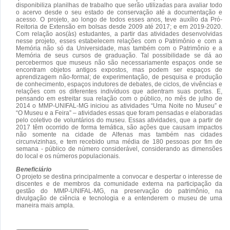
disponibiliza planilhas de trabalho que serão utilizadas para avaliar todo
o acervo desde o seu estado de conservação até a documentação e
acesso. O projeto, ao longo de todos esses anos, teve auxílio da Pró-
Reitoria de Extensão em bolsas desde 2009 até 2017; e em 2019-2020.
Com relação aos(às) estudantes, a partir das atividades desenvolvidas
nesse projeto, esses estabelecem relações com o Patrimônio e com a
Memória não só da Universidade, mas também com o Patrimônio e a
Memória de seus cursos de graduação. Tal possibilidade se dá ao
percebermos que museus não são necessariamente espaços onde se
encontram objetos antigos expostos, mas podem ser espaços de
aprendizagem não-formal; de experimentação, de pesquisa e produção
de conhecimento, espaços indutores de debates, de ciclos, de vivências e
relações com os diferentes indivíduos que adentram suas portas. E,
pensando em estreitar sua relação com o público, no mês de julho de
2014 o MMP-UNIFAL-MG iniciou as atividades “Uma Noite no Museu” e
“O Museu e a Feira” – atividades essas que foram pensadas e elaboradas
pelo coletivo de voluntários do museu. Essas atividades, que a partir de
2017 têm ocorrido de forma temática, são ações que causam impactos
não somente na cidade de Alfenas mas também nas cidades
circunvizinhas, e tem recebido uma média de 180 pessoas por fim de
semana - público de número considerável, considerando as dimensões
do local e os números populacionais.
Beneficiário
O projeto se destina principalmente a convocar e despertar o interesse de
discentes e de membros da comunidade externa na participação da
gestão do MMP-UNIFAL-MG, na preservação do patrimônio, na
divulgação de ciência e tecnologia e a entenderem o museu de uma
maneira mais ampla.