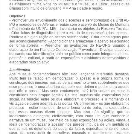
as atividades “Uma Noite no Museu” e o “Museu e a Feira”, essas duas
últimas com intuito de divulgar o MMP na cidade e região.
Objetivos
- Promover um envolvimento dos discentes e servidores(as) da UNIFAL-
MG e moradores de Alfenas e região com o acervo do Museu de Memória
e Patrimônio da UNIFAL-MG; - Inventariar os objetos da Reserva Técnica;
- Criar fichas de diagnóstico sobre o estado de conservação dos objetos; -
Realizar a higienização do acervo selecionado; - Criar embalagens para
seu acondicionamento; - Acondicionar e armazenar o acervo selecionado
de forma correta; - Preencher as avaliações do RE-ORG visando a
elaboração de um Plano de Conservação Preventiva; - Divulgar o acervo,
buscando sua identificação junto ao público como parte integrante de seu
patrimônio cultural, a partir de exposições e atividades desenvolvidas e
elaboradas pelo coletivo.
Justificativa
Aos museus contemporâneos têm sido lançados diferentes desafios.
Muito tem se falado em democratizar o acesso e a própria forma de
construção dos museus mas, ao pensarmos no termo, subentende-se que
esse processo é uma abertura daquele que detém o poder para aquele
que não o possui. Mas seria exatamente isto? Não seriam os museus
construídos pelo próprio social? De fato, museus são construídos pelo
social, na relação entre os que elaboram o processo e o momento da
visitação de quem adentra suas portas. Os primeiros – os que elaboram o
processo – estão inseridos, de uma forma ou de outra, na sociedade a
que esses museus dizem respeito. Mas isso não significa que os
idealizadores dialogam, efetivamente, com cada um que conhece a
narrativa de um museu por meio de suas exposições ou ações. Ainda, a
ideia de “democratizar o acesso” nos parece imbuída de um sentido de
que somos os detentores do poder da fala e, especificamente no nosso
caso, da construção de narrativas museais e, gentilmente, estamos