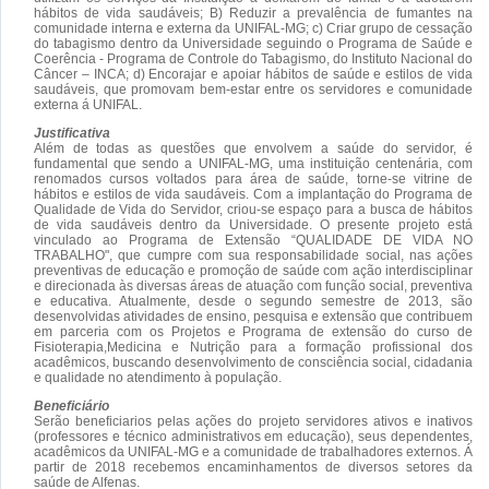
hábitos de vida saudáveis; B) Reduzir a prevalência de fumantes na
comunidade interna e externa da UNIFAL-MG; c) Criar grupo de cessação
do tabagismo dentro da Universidade seguindo o Programa de Saúde e
Coerência - Programa de Controle do Tabagismo, do Instituto Nacional do
Câncer – INCA; d) Encorajar e apoiar hábitos de saúde e estilos de vida
saudáveis, que promovam bem-estar entre os servidores e comunidade
externa á UNIFAL.
Justificativa
Além de todas as questões que envolvem a saúde do servidor, é
fundamental que sendo a UNIFAL-MG, uma instituição centenária, com
renomados cursos voltados para área de saúde, torne-se vitrine de
hábitos e estilos de vida saudáveis. Com a implantação do Programa de
Qualidade de Vida do Servidor, criou-se espaço para a busca de hábitos
de vida saudáveis dentro da Universidade. O presente projeto está
vinculado ao Programa de Extensão “QUALIDADE DE VIDA NO
TRABALHO", que cumpre com sua responsabilidade social, nas ações
preventivas de educação e promoção de saúde com ação interdisciplinar
e direcionada às diversas áreas de atuação com função social, preventiva
e educativa. Atualmente, desde o segundo semestre de 2013, são
desenvolvidas atividades de ensino, pesquisa e extensão que contribuem
em parceria com os Projetos e Programa de extensão do curso de
Fisioterapia,Medicina e Nutrição para a formação profissional dos
acadêmicos, buscando desenvolvimento de consciência social, cidadania
e qualidade no atendimento à população.
Beneficiário
Serão beneficiarios pelas ações do projeto servidores ativos e inativos
(professores e técnico administrativos em educação), seus dependentes,
acadêmicos da UNIFAL-MG e a comunidade de trabalhadores externos. Á
partir de 2018 recebemos encaminhamentos de diversos setores da
saúde de Alfenas.