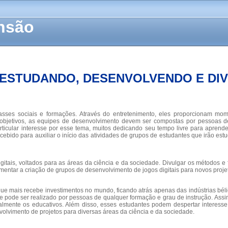
ensão
 ESTUDANDO, DESENVOLVENDO E DI
asses sociais e formações. Através do entretenimento, eles proporcionam momen
objetivos, as equipes de desenvolvimento devem ser compostas por pessoas de
ticular interesse por esse tema, muitos dedicando seu tempo livre para aprender
ebido para auxiliar o início das atividades de grupos de estudantes que irão estu
digitais, voltados para as áreas da ciência e da sociedade. Divulgar os métodos 
entar a criação de grupos de desenvolvimento de jogos digitais para novos proje
ea que mais recebe investimentos no mundo, ficando atrás apenas das indústrias bél
 e pode ser realizado por pessoas de qualquer formação e grau de instrução. As
cialmente os educativos. Além disso, esses estudantes podem despertar interes
volvimento de projetos para diversas áreas da ciência e da sociedade.