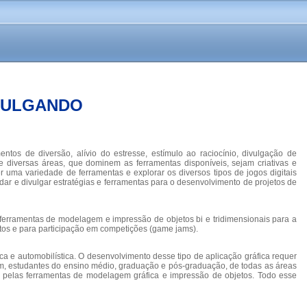
VULGANDO
tos de diversão, alívio do estresse, estímulo ao raciocínio, divulgação de
 diversas áreas, que dominem as ferramentas disponíveis, sejam criativas e
 uma variedade de ferramentas e explorar os diversos tipos de jogos digitais
dar e divulgar estratégias e ferramentas para o desenvolvimento de projetos de
e ferramentas de modelagem e impressão de objetos bi e tridimensionais para a
tos e para participação em competições (game jams).
ica e automobilística. O desenvolvimento desse tipo de aplicação gráfica requer
sim, estudantes do ensino médio, graduação e pós-graduação, de todas as áreas
se pelas ferramentas de modelagem gráfica e impressão de objetos. Todo esse