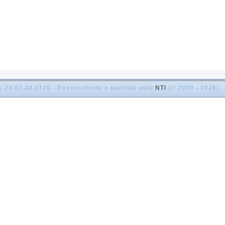
o 24.07.24.1726 - Desenvolvido e mantido pelo
NTI
(© 2009 - 2026)