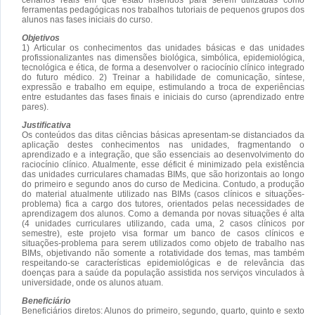
ferramentas pedagógicas nos trabalhos tutoriais de pequenos grupos dos
alunos nas fases iniciais do curso.
Objetivos
1) Articular os conhecimentos das unidades básicas e das unidades
profissionalizantes nas dimensões biológica, simbólica, epidemiológica,
tecnológica e ética, de forma a desenvolver o raciocínio clínico integrado
do futuro médico. 2) Treinar a habilidade de comunicação, síntese,
expressão e trabalho em equipe, estimulando a troca de experiências
entre estudantes das fases finais e iniciais do curso (aprendizado entre
pares).
Justificativa
Os conteúdos das ditas ciências básicas apresentam-se distanciados da
aplicação destes conhecimentos nas unidades, fragmentando o
aprendizado e a integração, que são essenciais ao desenvolvimento do
raciocínio clínico. Atualmente, esse déficit é minimizado pela existência
das unidades curriculares chamadas BIMs, que são horizontais ao longo
do primeiro e segundo anos do curso de Medicina. Contudo, a produção
do material atualmente utilizado nas BIMs (casos clínicos e situações-
problema) fica a cargo dos tutores, orientados pelas necessidades de
aprendizagem dos alunos. Como a demanda por novas situações é alta
(4 unidades curriculares utilizando, cada uma, 2 casos clínicos por
semestre), este projeto visa formar um banco de casos clínicos e
situações-problema para serem utilizados como objeto de trabalho nas
BIMs, objetivando não somente a rotatividade dos temas, mas também
respeitando-se características epidemiológicas e de relevância das
doenças para a saúde da população assistida nos serviços vinculados à
universidade, onde os alunos atuam.
Beneficiário
Beneficiários diretos: Alunos do primeiro, segundo, quarto, quinto e sexto