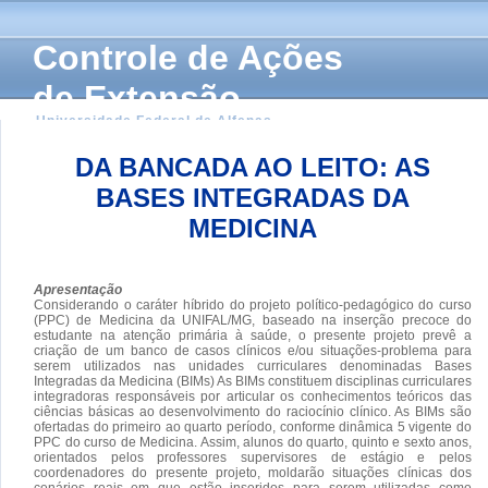
Controle de Ações
de Extensão
Universidade Federal de Alfenas
DA BANCADA AO LEITO: AS
BASES INTEGRADAS DA
MEDICINA
Apresentação
Considerando o caráter híbrido do projeto político-pedagógico do curso
(PPC) de Medicina da UNIFAL/MG, baseado na inserção precoce do
estudante na atenção primária à saúde, o presente projeto prevê a
criação de um banco de casos clínicos e/ou situações-problema para
serem utilizados nas unidades curriculares denominadas Bases
Integradas da Medicina (BIMs) As BIMs constituem disciplinas curriculares
integradoras responsáveis por articular os conhecimentos teóricos das
ciências básicas ao desenvolvimento do raciocínio clínico. As BIMs são
ofertadas do primeiro ao quarto período, conforme dinâmica 5 vigente do
PPC do curso de Medicina. Assim, alunos do quarto, quinto e sexto anos,
orientados pelos professores supervisores de estágio e pelos
coordenadores do presente projeto, moldarão situações clínicas dos
cenários reais em que estão inseridos para serem utilizadas como