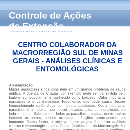
Controle de Ações
de Extensão
Universidade Federal de Alfenas
CENTRO COLABORADOR DA
MACRORREGIÃO SUL DE MINAS
GERAIS - ANÁLISES CLÍNICAS E
ENTOMOLÓGICAS
Apresentação
Muitas parasitoses ainda consistem em um grande problema de saúde
pública. A doença de Chagas por exemplo pode ser transmitida pelo
triatomíneo, popularmente conhecido como barbeiro. Outra importante
parasitose é a Leishmaniose Tegumentar, que pode causar lesões
frequentemente confundidas com outras patologias. Outra importante
parasitose é a malária, que possui elevadas taxas de mortalidade em
todo o mundo. Sabe-se que todas as parasitoses citadas, dentre outras
também existentes, podem ocasionar infecções preocupantes em
humanos. Dessa forma, o objetivo desse projeto é realizar análises
clínicas e entomológicas como Centro Colaborador da Macrorregião Sul
de Minas Gerais. Dessa forma, espera-se contribuir com a Vigilância