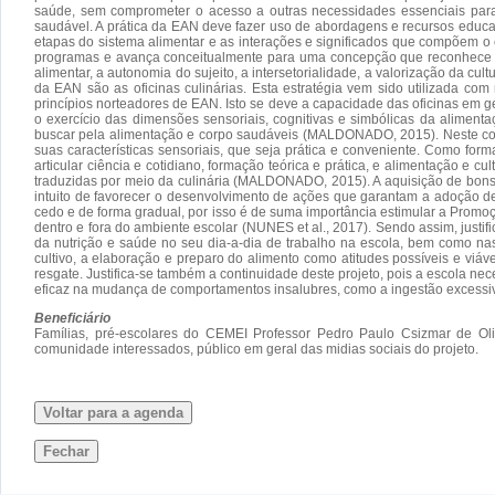
saúde, sem comprometer o acesso a outras necessidades essenciais para 
saudável. A prática da EAN deve fazer uso de abordagens e recursos educaci
etapas do sistema alimentar e as interações e significados que compõem o 
programas e avança conceitualmente para uma concepção que reconhece a a
alimentar, a autonomia do sujeito, a intersetorialidade, a valorização da c
da EAN são as oficinas culinárias. Esta estratégia vem sido utilizada co
princípios norteadores de EAN. Isto se deve a capacidade das oficinas em ger
o exercício das dimensões sensoriais, cognitivas e simbólicas da alimenta
buscar pela alimentação e corpo saudáveis (MALDONADO, 2015). Neste conte
suas características sensoriais, que seja prática e conveniente. Como for
articular ciência e cotidiano, formação teórica e prática, e alimentação e
traduzidas por meio da culinária (MALDONADO, 2015). A aquisição de bons 
intuito de favorecer o desenvolvimento de ações que garantam a adoção de 
cedo e de forma gradual, por isso é de suma importância estimular a Prom
dentro e fora do ambiente escolar (NUNES et al., 2017). Sendo assim, justifi
da nutrição e saúde no seu dia-a-dia de trabalho na escola, bem como nas
cultivo, a elaboração e preparo do alimento como atitudes possíveis e viá
resgate. Justifica-se também a continuidade deste projeto, pois a escola n
eficaz na mudança de comportamentos insalubres, como a ingestão excessiv
Beneficiário
Famílias, pré-escolares do CEMEI Professor Pedro Paulo Csizmar de Oliv
comunidade interessados, público em geral das midias sociais do projeto.
Voltar para a agenda
Fechar