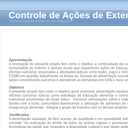
Controle de Ações de Ext
Universidade Federal de Alfenas
Apresentação
A renovação do presente projeto tem como o objetivo a continuidade das 
comunidade do entorno e demais locais que requererem ações de Educação a
oficinas culinárias associadas a atividades lúdicas como teatro, jogos e b
CEMEI em questão trabalhando os temas da Jornada de alimentação escolar 
ações consolidando parcerias e atendendo as demandas em EAN e meio am
Objetivos
O presente projeto tem como o objetivo geral promover alimentação saudáve
oficinas culinárias lúdicas como estratégia de Educação alimentar e nut
nutricional promovidas de modo lúdico . Fornecer informações sobre a elab
família com a horta comunitária favorecendo a utilização de alimentos de 
insegurança alimentar . Integrar o grupo de trabalho com os demais projet
Justificativa
A alimentação saudável, de fácil acesso, de qualidade e em quantidade sufi
consiste “na realização do direito de todos ao acesso regular e permane
promotoras da saúde que respeitem a diversidade cultural e que sejam ambi