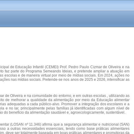
ipal de Educação Infantil (CEMEI) Prof. Pedro Paulo Cizmar de Oliveira e na
ojeto faz parte do Programa Semeando Ideias, e pretende ampliar a atuação em
ras escolas e de maneira virtual por meio de mídias sociais. Em 2024, ações no
ões nas mídias sociais. Pretende-se nos anos de 2025 e 2026, intensificar as
r de Oliveira e na comunidade do entorno, e em outras escolas , utilizando as
tuito de melhorar a qualidade da alimentação por meio da Educação alimentar
nárias adequadas a cada público-alvo. Promover a integração dos escolares e a
a e no lar, principalmente pelas famílias já identificadas com algum nível de
o do benefício da alimentação saudável e, agroecologicamente, sustentável.
imentar (LOSAN nº 11.346) afirma que a segurança alimentar e nutricional (SAN)
esso a outras necessidades essenciais, tendo como base práticas alimentares
sim, deve ser totalmente baseada em boas práticas alimentares e promotoras da