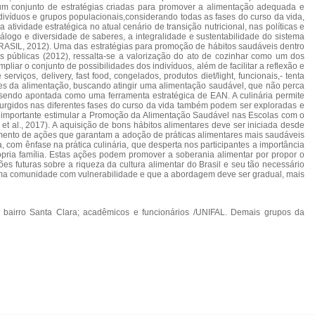
 um conjunto de estratégias criadas para promover a alimentação adequada e
ndivíduos e grupos populacionais,considerando todas as fases do curso da vida,
vidade estratégica no atual cenário de transição nutricional, nas políticas e
ogo e diversidade de saberes, a integralidade e sustentabilidade do sistema
s (BRASIL, 2012). Uma das estratégias para promoção de hábitos saudáveis dentro
as públicas (2012), ressalta-se a valorização do ato de cozinhar como um dos
liar o conjunto de possibilidades dos indivíduos, além de facilitar a reflexão e
ços, delivery, fast food, congelados, produtos diet/light, funcionais,- tenta
tes da alimentação, buscando atingir uma alimentação saudável, que não perca
em sendo apontada como uma ferramenta estratégica de EAN. A culinária permite
s surgidos nas diferentes fases do curso da vida também podem ser exploradas e
 é importante estimular a Promoção da Alimentação Saudável nas Escolas com o
t al., 2017). A aquisição de bons hábitos alimentares deve ser iniciada desde
imento de ações que garantam a adoção de práticas alimentares mais saudáveis
a, com ênfase na prática culinária, que desperta nos participantes a importância
ópria família. Estas ações podem promover a soberania alimentar por propor o
s futuras sobre a riqueza da cultura alimentar do Brasil e seu tão necessário
de uma comunidade com vulnerabilidade e que a abordagem deve ser gradual, mais
o bairro Santa Clara; acadêmicos e funcionários /UNIFAL. Demais grupos da