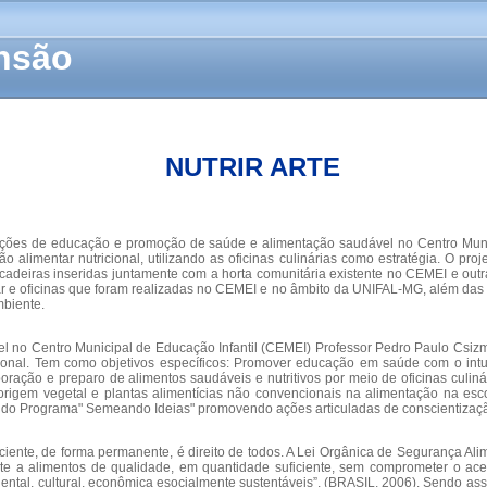
ensão
NUTRIR ARTE
ações de educação e promoção de saúde e alimentação saudável no Centro Munic
limentar nutricional, utilizando as oficinas culinárias como estratégia. O pr
rincadeiras inseridas juntamente com a horta comunitária existente no CEMEI e out
e oficinas que foram realizadas no CEMEI e no âmbito da UNIFAL-MG, além das aç
biente.
l no Centro Municipal de Educação Infantil (CEMEI) Professor Pedro Paulo Csizma
ricional. Tem como objetivos específicos: Promover educação em saúde com o in
oração e preparo de alimentos saudáveis e nutritivos por meio de oficinas culi
origem vegetal e plantas alimentícias não convencionais na alimentação na escol
os do Programa" Semeando Ideias" promovendo ações articuladas de conscientizaçã
ciente, de forma permanente, é direito de todos. A Lei Orgânica de Segurança Al
nte a alimentos de qualidade, em quantidade suficiente, sem comprometer o ac
ental, cultural, econômica esocialmente sustentáveis”, (BRASIL, 2006). Sendo as