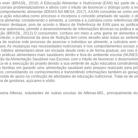
viver (BRASIL, 2016). A Educação Alimentar e Nutricional (EAN) faz parte de
onais problematizadores e ativos com o intuito de favorecer o diálogo junto a i
comportamento alimentar (IDEIAS NA MESA, 2017). A EAN consolida-se como uma ati
ção educativa como processo e incorpora o conceito ampliado de saúde, o diál
ultura alimentar considerando o alimento, a comida e a culinária como referência
m maior destaque, pois de acordo o Marco de Referência de EAN para as polític
ar autonomia, permitir o desenvolvimento de informações técnicas na prática e amp
ção (BRASIL, 2012).O consumidor, confuso em meio a uma gama de alimentos e servi
xto, o profissional da área de Nutrição tem como desafio aliar todas as verten
ma de realizar este processo de associar o indivíduo ao alimento, a culinária v
 cultura. As mudanças nas necessidades nutricionais e nos comportamentos sociai
hábitos alimentares deve ser iniciada desde cedo e de forma gradual, por isso
práticas alimentares mais saudáveis dentro e fora do ambiente escolar (NUNES e
oção da Alimentação Saudável nas Escolas com o intuito de favorecer o desenvolv
ca-se a execução do projeto devido a sua vertente de ação educativa construtivist
 famílias em garantir uma alimentação saudável pelo preparo realizado pela pr
veis, consolidando os conhecimentos e transmitindo informações também as geraçõe
ecessita de apoio na contrução de atividades de educação nutricional. Trata-se 
a de gorduras, açúcares e sódio.
eira Alfenas, estudantes de outras escolas de Alfenas-MG., principalmente d