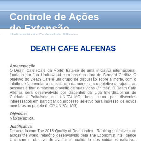
Controle de Ações
de Extensão
Universidade Federal de Alfenas
DEATH CAFE ALFENAS
Apresentação
O Death Cafe (Café da Morte) trata-se de uma iniciativa internacional,
fundada por Jon Underwood com base na obra de Bernard Crettaz. O
objetivo do Death Cafe é um grupo de discussão sobre a morte, com o
intuito de “aumentar a consciência da morte com o objetivo de ajudar as
pessoas a tirar o máximo proveito de suas vidas (finitas)”. O Death Cafe
Alfenas será desenvolvido por discentes da Liga Interdisciplinar de
Cuidados Paliativos da UNIFAL-MG, bem como por discentes
interessados em participar do processo seletivo para ingresso de novos
membros no projeto (LICP UNIFAL-MG).
Objetivos
Não se aplica.
Justificativa
De acordo com The 2015 Quality of Death Index - Ranking palliative care
across the world, relatório desenvolvido pela The Economist Intelligence
Unit com o pbjetivo de avaliar a qualidade dos cuidados paliativos