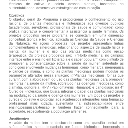
técnicas de cultivo e coleta dessas plantas, baseadas na
sustentabilidade; desenvolver estratégias de comunicação.
Objetivos
O objetivo geral do Programa é proporcionar o conhecimento do uso
racional de plantas medicinais e fitoterápicos aos diversos públicos
(acadêmicos, servidores, profissionais de saúde e comunidade) como
prática integrativa e complementar à assistência à saúde feminina. Os
projetos propostos nesse programa se conectam em uma dimensão
conceitual, teórica e técnica, aplicada às Ciências da Saúde e Ciências
da Natureza. As ações propostas nos projetos apresentam linhas
complementares e sinérgicas, relacionando aspectos de saúde física e
mental da mulher e o uso das plantas medicinais como opção
terapêutica. Os projetos propostos são: i) “Horto medicinal no campus:
interface entre o ensino em fitoterapia e o saber popular.”, com o intuito de
promover a conscientização sobre a saúde da mulher, sobretudo as
condições envolvendo mudanças hormonais, como menarca, menopausa
e câncer de mama, e como as plantas medicinais podem modular os
parâmetros alterados nessa situação; ii)”Plantas medicinais: folhas que
curam”, com a abordagem do uso das plantas medicinais para promover
melhoras na saúde da mulher, sobretudo nas doenças infecciosas, como
clamídia, gonorreia; HPV (Papilomavírus Humano); e candidíase; iii) 4°
Curso de Fitoterapia, que busca integrar o papel das plantas medicinais
na modulação da saúde e doença das mulheres. Em todos os projetos e
cursos o objetivo é propiciar aos acadêmicos integrantes uma formação
profissional mais cidadã, sustentada na indissociabilidade entre
ensino/pesquisa/extensão e também trazer conhecimento para a
sociedade, especialmente a população alfenense.
Justificativa
A saúde da mulher tem se destacado como uma questão central em
saúde pública, sendo impactada por fatores biológicos, hormonais e