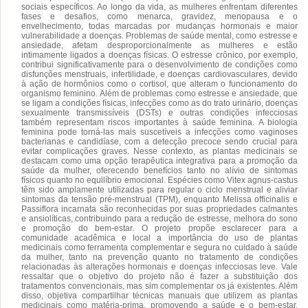
sociais específicos. Ao longo da vida, as mulheres enfrentam diferentes
fases e desafios, como menarca, gravidez, menopausa e o
envelhecimento, todas marcadas por mudanças hormonais e maior
vulnerabilidade a doenças. Problemas de saúde mental, como estresse e
ansiedade, afetam desproporcionalmente as mulheres e estão
intimamente ligados a doenças físicas. O estresse crônico, por exemplo,
contribui significativamente para o desenvolvimento de condições como
disfunções menstruais, infertilidade, e doenças cardiovasculares, devido
à ação de hormônios como o cortisol, que alteram o funcionamento do
organismo feminino. Além de problemas como estresse e ansiedade, que
se ligam a condições físicas, infecções como as do trato urinário, doenças
sexualmente transmissíveis (DSTs) e outras condições infecciosas
também representam riscos importantes à saúde feminina. A biologia
feminina pode torná-las mais suscetíveis a infecções como vaginoses
bacterianas e candidíase, com a detecção precoce sendo crucial para
evitar complicações graves. Nesse contexto, as plantas medicinais se
destacam como uma opção terapêutica integrativa para a promoção da
saúde da mulher, oferecendo benefícios tanto no alívio de sintomas
físicos quanto no equilíbrio emocional. Espécies como Vitex agnus-castus
têm sido amplamente utilizadas para regular o ciclo menstrual e aliviar
sintomas da tensão pré-menstrual (TPM), enquanto Melissa officinalis e
Passiflora incarnata são reconhecidas por suas propriedades calmantes
e ansiolíticas, contribuindo para a redução de estresse, melhora do sono
e promoção do bem-estar. O projeto propõe esclarecer para a
comunidade acadêmica e local a importância do uso de plantas
medicinais como ferramenta complementar e segura no cuidado à saúde
da mulher, tanto na prevenção quanto no tratamento de condições
relacionadas às alterações hormonais e doenças infecciosas leve. Vale
ressaltar que o objetivo do projeto não é fazer a substituição dos
tratamentos convencionais, mas sim complementar os já existentes. Além
disso, objetiva compartilhar técnicas manuais que utilizem as plantas
medicinais como matéria-prima, promovendo a saúde e o bem-estar,