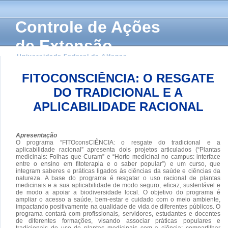
Controle de Ações
de Extensão
Universidade Federal de Alfenas
FITOCONSCIÊNCIA: O RESGATE
DO TRADICIONAL E A
APLICABILIDADE RACIONAL
Apresentação
O programa “FITOconsCIÊNCIA: o resgate do tradicional e a
aplicabilidade racional” apresenta dois projetos articulados (“Plantas
medicinais: Folhas que Curam” e “Horto medicinal no campus: interface
entre o ensino em fitoterapia e o saber popular”) e um curso, que
integram saberes e práticas ligados às ciências da saúde e ciências da
natureza. A base do programa é resgatar o uso racional de plantas
medicinais e a sua aplicabilidade de modo seguro, eficaz, sustentável e
de modo a apoiar a biodiversidade local. O objetivo do programa é
ampliar o acesso a saúde, bem-estar e cuidado com o meio ambiente,
impactando positivamente na qualidade de vida de diferentes públicos. O
programa contará com profissionais, servidores, estudantes e docentes
de diferentes formações, visando associar práticas populares e
tradicionais do uso de plantas medicinais com a ciência; compartilhar