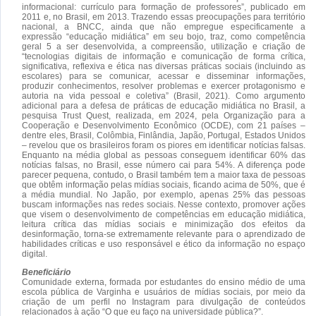
informacional: currículo para formação de professores”, publicado em
2011 e, no Brasil, em 2013. Trazendo essas preocupações para território
nacional, a BNCC, ainda que não empregue especificamente a
expressão “educação midiática” em seu bojo, traz, como competência
geral 5 a ser desenvolvida, a compreensão, utilização e criação de
“tecnologias digitais de informação e comunicação de forma crítica,
significativa, reflexiva e ética nas diversas práticas sociais (incluindo as
escolares) para se comunicar, acessar e disseminar informações,
produzir conhecimentos, resolver problemas e exercer protagonismo e
autoria na vida pessoal e coletiva” (Brasil, 2021). Como argumento
adicional para a defesa de práticas de educação midiática no Brasil, a
pesquisa Trust Quest, realizada, em 2024, pela Organização para a
Cooperação e Desenvolvimento Econômico (OCDE), com 21 países –
dentre eles, Brasil, Colômbia, Finlândia, Japão, Portugal, Estados Unidos
– revelou que os brasileiros foram os piores em identificar notícias falsas.
Enquanto na média global as pessoas conseguem identificar 60% das
notícias falsas, no Brasil, esse número cai para 54%. A diferença pode
parecer pequena, contudo, o Brasil também tem a maior taxa de pessoas
que obtêm informação pelas mídias sociais, ficando acima de 50%, que é
a média mundial. No Japão, por exemplo, apenas 25% das pessoas
buscam informações nas redes sociais. Nesse contexto, promover ações
que visem o desenvolvimento de competências em educação midiática,
leitura crítica das mídias sociais e minimização dos efeitos da
desinformação, torna-se extremamente relevante para o aprendizado de
habilidades críticas e uso responsável e ético da informação no espaço
digital.
Beneficiário
Comunidade externa, formada por estudantes do ensino médio de uma
escola pública de Varginha e usuários de mídias sociais, por meio da
criação de um perfil no Instagram para divulgação de conteúdos
relacionados à ação “O que eu faço na universidade pública?”.