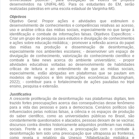
desenvolvidos na UNIFAL-MG. Para os estudantes do EM, serão
realizadas palestras em uma escola estadual de Varginha-MG.
Objetivos
Objetivo Geral: Propor ações e atividades que estimulem o
desenvolvimento de conhecimentos e competências relativas ao acesso,
uso e análise crítica das mídias sociais, especialmente no que tange à
identificação e combate de informações falsas. Objetivos Específicos: -
Criar um grupo de pesquisa para estudos e divulgação de conhecimentos
e ações sobre educação midiática; - promover a reflexão acerca do papel
das mídias na produção e disseminação de desinformação,
especialmente nos ambientes escolares; - desenvolver um espaço de
divulgação de conhecimento, valorização do conhecimento científico e
combate a fake news acerca do ambiente universitário; - propor
atividades educativas voltadas ao desenvolvimento de habilidades
críticas de leitura e ao entendimento de que as mídias sociais,
especialmente, estão abrigadas em plataformas que se pautam em
modelos de negócios e têm implicações econômicas (Buckingham,
2022); - contribuir para o fortalecimento de ações pautadas no tripé
ensino, pesquisa e extensão.
Justificativa
A crescente proliferação de desinformação nas plataformas digitais, tem
trazido fortes preocupações acerca das consequências desse fenômeno
para a vida das pessoas e para a democracia. Cenários políticos são
influenciados pelas notícias falsas, a ciência e os espaços de produção
do saber científico, como as universidades públicas no Brasil, são
constantemente questionados e atacados, pessoas deixam de se vacinar,
discursos contra direitos historicamente adquiridos proliferam nas mídias
sociais. Frente a esse cenário, a preocupação com o combate à
desinformação tem sido uma preocupação que ultrapassa as fronteiras,
como revela o relatório da Unesco “Alfabetização midiática e