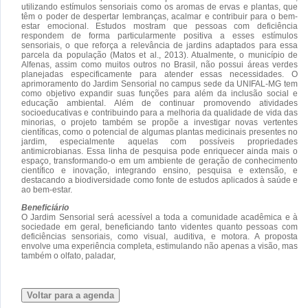
utilizando estímulos sensoriais como os aromas de ervas e plantas, que
têm o poder de despertar lembranças, acalmar e contribuir para o bem-
estar emocional. Estudos mostram que pessoas com deficiência
respondem de forma particularmente positiva a esses estímulos
sensoriais, o que reforça a relevância de jardins adaptados para essa
parcela da população (Matos et al., 2013). Atualmente, o município de
Alfenas, assim como muitos outros no Brasil, não possui áreas verdes
planejadas especificamente para atender essas necessidades. O
aprimoramento do Jardim Sensorial no campus sede da UNIFAL-MG tem
como objetivo expandir suas funções para além da inclusão social e
educação ambiental. Além de continuar promovendo atividades
socioeducativas e contribuindo para a melhoria da qualidade de vida das
minorias, o projeto também se propõe a investigar novas vertentes
científicas, como o potencial de algumas plantas medicinais presentes no
jardim, especialmente aquelas com possíveis propriedades
antimicrobianas. Essa linha de pesquisa pode enriquecer ainda mais o
espaço, transformando-o em um ambiente de geração de conhecimento
científico e inovação, integrando ensino, pesquisa e extensão, e
destacando a biodiversidade como fonte de estudos aplicados à saúde e
ao bem-estar.
Beneficiário
O Jardim Sensorial será acessível a toda a comunidade acadêmica e à
sociedade em geral, beneficiando tanto videntes quanto pessoas com
deficiências sensoriais, como visual, auditiva, e motora. A proposta
envolve uma experiência completa, estimulando não apenas a visão, mas
também o olfato, paladar,
Voltar para a agenda