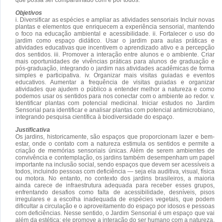
Objetivos
i. Diversificar as espécies e ampliar as atividades sensoriais Incluir novas
plantas e elementos que enriquecem a experiência sensorial, mantendo
o foco na educação ambiental e acessibilidade. ii. Fortalecer o uso do
jardim como espaço didático. Usar o jardim para aulas práticas e
atividades educativas que incentivem o aprendizado ativo e a percepção
dos sentidos. iii. Promover a interação entre alunos e o ambiente. Criar
mais oportunidades de vivências práticas para alunos de graduação e
pós-graduação, integrando o jardim nas atividades acadêmicas de forma
simples e participativa. iv. Organizar mais visitas guiadas e eventos
educativos. Aumentar a frequência de visitas guiadas e organizar
atividades que ajudem o público a entender melhor a natureza e como
podemos usar os sentidos para nos conectar com o ambiente ao redor. v.
Identificar plantas com potencial medicinal. Iniciar estudos no Jardim
Sensorial para identificar e analisar plantas com potencial antimicrobiano,
integrando pesquisa científica à biodiversidade do espaço.
Justificativa
Os jardins, historicamente, são espaços que proporcionam lazer e bem-
estar, onde o contato com a natureza estimula os sentidos e permite a
criação de memórias sensoriais únicas. Além de serem ambientes de
convivência e contemplação, os jardins também desempenham um papel
importante na inclusão social, sendo espaços que devem ser acessíveis a
todos, incluindo pessoas com deficiência — seja ela auditiva, visual, física
ou motora. No entanto, no contexto dos jardins brasileiros, a maioria
ainda carece de infraestrutura adequada para receber esses grupos,
enfrentando desafios como falta de acessibilidade, desníveis, pisos
irregulares e a escolha inadequada de espécies vegetais, que podem
dificultar a circulação e o aproveitamento do espaço por idosos e pessoas
com deficiências. Nesse sentido, o Jardim Sensorial é um espaço que vai
além da estética: ele promove a interação do ser humano com a natureza,