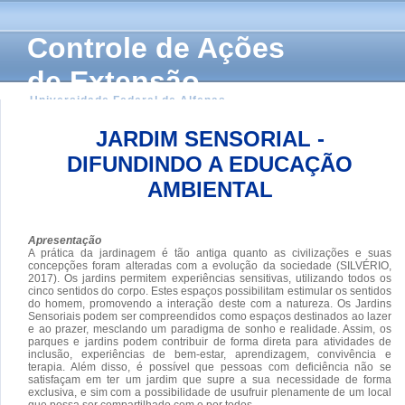
Controle de Ações
de Extensão
Universidade Federal de Alfenas
JARDIM SENSORIAL -
DIFUNDINDO A EDUCAÇÃO
AMBIENTAL
Apresentação
A prática da jardinagem é tão antiga quanto as civilizações e suas
concepções foram alteradas com a evolução da sociedade (SILVÉRIO,
2017). Os jardins permitem experiências sensitivas, utilizando todos os
cinco sentidos do corpo. Estes espaços possibilitam estimular os sentidos
do homem, promovendo a interação deste com a natureza. Os Jardins
Sensoriais podem ser compreendidos como espaços destinados ao lazer
e ao prazer, mesclando um paradigma de sonho e realidade. Assim, os
parques e jardins podem contribuir de forma direta para atividades de
inclusão, experiências de bem-estar, aprendizagem, convivência e
terapia. Além disso, é possível que pessoas com deficiência não se
satisfaçam em ter um jardim que supre a sua necessidade de forma
exclusiva, e sim com a possibilidade de usufruir plenamente de um local
que possa ser compartilhado com e por todos.