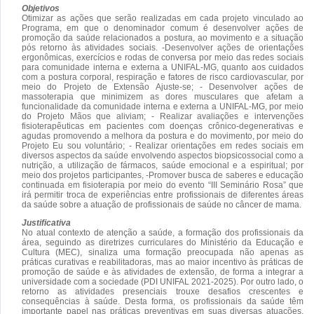
Objetivos
Otimizar as ações que serão realizadas em cada projeto vinculado ao
Programa, em que o denominador comum é desenvolver ações de
promoção da saúde relacionados a postura, ao movimento e a situação
pós retorno às atividades sociais. -Desenvolver ações de orientações
ergonômicas, exercícios e rodas de conversa por meio das redes sociais
para comunidade interna e externa a UNIFAL-MG, quanto aos cuidados
com a postura corporal, respiração e fatores de risco cardiovascular, por
meio do Projeto de Extensão Ajuste-se; - Desenvolver ações de
massoterapia que minimizem as dores musculares que afetam a
funcionalidade da comunidade interna e externa a UNIFAL-MG, por meio
do Projeto Mãos que aliviam; - Realizar avaliações e intervenções
fisioterapêuticas em pacientes com doenças crônico-degenerativas e
agudas promovendo a melhora da postura e do movimento, por meio do
Projeto Eu sou voluntário; - Realizar orientações em redes sociais em
diversos aspectos da saúde envolvendo aspectos biopsicossocial como a
nutrição, a utilização de fármacos, saúde emocional e a espiritual; por
meio dos projetos participantes, -Promover busca de saberes e educação
continuada em fisioterapia por meio do evento “III Seminário Rosa” que
irá permitir troca de experiências entre profissionais de diferentes áreas
da saúde sobre a atuação de profissionais de saúde no câncer de mama.
Justificativa
No atual contexto de atenção a saúde, a formação dos profissionais da
área, seguindo as diretrizes curriculares do Ministério da Educação e
Cultura (MEC), sinaliza uma formação preocupada não apenas as
práticas curativas e reabilitadoras, mas ao maior incentivo às práticas de
promoção de saúde e às atividades de extensão, de forma a integrar a
universidade com a sociedade (PDI UNIFAL 2021-2025). Por outro lado, o
retorno as atividades presenciais trouxe desafios crescentes e
consequências à saúde. Desta forma, os profissionais da saúde têm
importante papel nas práticas preventivas em suas diversas atuações,