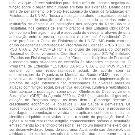
uma vez que oferece subsídios para diminuição do impacto negativo da
função sobre o organismo humano em toda sua extensão. Dentro desta
linha de pensamento, o Projeto Pedagógico do Curso de Graduação em
Fisioterapia da UNIFAL “busca a inserção do aluno na realidade social e
nos espaços de atuação profissional, fortalecendo parcerias entre a
instituição de ensino e as instituições dos serviços da Rede Básica e
Hospitalar, nos campos de ensino prático e dos Estágios Obrigatórios,
bem como a formação integral e adequada do estudante através de uma
articulação entre o ensino, a pesquisa e a extensão/assistência”. Com
esse propósito, o Curso de Fisioterapia da UNIFAL-MG conta com um
grupo de docentes vinculados ao Programa de Extensão – “ESTUDO DA
POSTURA E DO MOVIMENTO” e ao grupo de pesquisa do Conselho
Nacional de Desenvolvimento Científico e Tecnológico (CNPq) intitulado
“Estudos em Fisioterapia Aplicada” e “Grupo Interdisciplinar de Pesquisa”
e associam suas atividades de extensão às atividades de pesquisa. O
Programa de Extensão “ESTUDO DA POSTURA E DO MOVIMENTO”
cumpre com sua responsabilidade social, de acordo com as
determinações da Organização Mundial da Saúde (OMS), nas ações
preventivas de educação e promoção de saúde com a implementação de
projetos de ação interdisciplinar, direcionados às diversas áreas de
atuação com função social, preventiva, educativa, curativa e reabilitadora.
Com atenção a população, como prevê “Objetivos de Desenvolvimento
Sustentável (ODS)” da Agenda 2030 da ONU (https://odsbrasil.gov.br/) a
atuação do Programa segue os itens. item 8 (Emprego decente e
crescimento econômico), e objetivos 3 (Boa Saúde e Bem-estar). Os
acadêmicos envolvidos terão a oportunidade de conhecer o processo de
abordagem da população envolvida e de aplicar o conhecimento técnico
científico adquirido com vistas a com a saúde da população local. As
ações a serem realizadas exigirão conhecimentos prévios e resultarão
em sedimentação científico-profissional, sendo um importante exercício a
ser desenvolvido ao longo do programa. Atualmente são desenvolvidas
atividades de ensino, pesquisa e extensão que contribuem para a