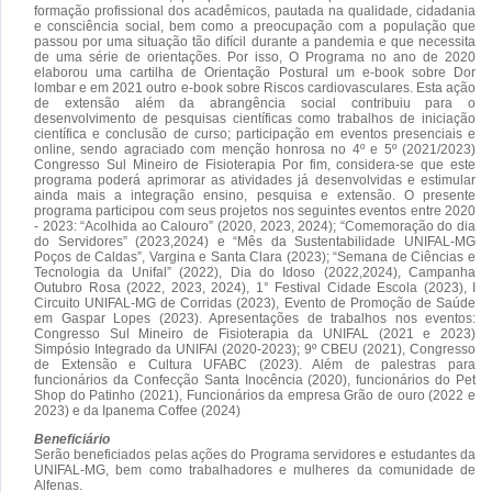
formação profissional dos acadêmicos, pautada na qualidade, cidadania
e consciência social, bem como a preocupação com a população que
passou por uma situação tão difícil durante a pandemia e que necessita
de uma série de orientações. Por isso, O Programa no ano de 2020
elaborou uma cartilha de Orientação Postural um e-book sobre Dor
lombar e em 2021 outro e-book sobre Riscos cardiovasculares. Esta ação
de extensão além da abrangência social contribuiu para o
desenvolvimento de pesquisas científicas como trabalhos de iniciação
científica e conclusão de curso; participação em eventos presenciais e
online, sendo agraciado com menção honrosa no 4º e 5º (2021/2023)
Congresso Sul Mineiro de Fisioterapia Por fim, considera-se que este
programa poderá aprimorar as atividades já desenvolvidas e estimular
ainda mais a integração ensino, pesquisa e extensão. O presente
programa participou com seus projetos nos seguintes eventos entre 2020
- 2023: “Acolhida ao Calouro” (2020, 2023, 2024); “Comemoração do dia
do Servidores” (2023,2024) e “Mês da Sustentabilidade UNIFAL-MG
Poços de Caldas”, Vargina e Santa Clara (2023); “Semana de Ciências e
Tecnologia da Unifal” (2022), Dia do Idoso (2022,2024), Campanha
Outubro Rosa (2022, 2023, 2024), 1° Festival Cidade Escola (2023), I
Circuito UNIFAL-MG de Corridas (2023), Evento de Promoção de Saúde
em Gaspar Lopes (2023). Apresentações de trabalhos nos eventos:
Congresso Sul Mineiro de Fisioterapia da UNIFAL (2021 e 2023)
Simpósio Integrado da UNIFAl (2020-2023); 9º CBEU (2021), Congresso
de Extensão e Cultura UFABC (2023). Além de palestras para
funcionários da Confecção Santa Inocência (2020), funcionários do Pet
Shop do Patinho (2021), Funcionários da empresa Grão de ouro (2022 e
2023) e da Ipanema Coffee (2024)
Beneficiário
Serão beneficiados pelas ações do Programa servidores e estudantes da
UNIFAL-MG, bem como trabalhadores e mulheres da comunidade de
Alfenas.