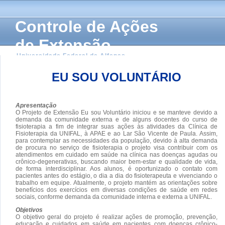
Controle de Ações
de Extensão
Universidade Federal de Alfenas
EU SOU VOLUNTÁRIO
Apresentação
O Projeto de Extensão Eu sou Voluntário iniciou e se manteve devido a
demanda da comunidade externa e de alguns docentes do curso de
fisioterapia a fim de integrar suas ações às atividades da Clínica de
Fisioterapia da UNIFAL, à APAE e ao Lar São Vicente de Paula. Assim,
para contemplar as necessidades da população, devido à alta demanda
de procura no serviço de fisioterapia o projeto visa contribuir com os
atendimentos em cuidado em saúde na clínica nas doenças agudas ou
crônico-degenerativas, buscando maior bem-estar e qualidade de vida,
de forma interdisciplinar. Aos alunos, é oportunizado o contato com
pacientes antes do estágio, o dia a dia do fisioterapeuta e vivenciando o
trabalho em equipe. Atualmente, o projeto mantém as orientações sobre
benefícios dos exercícios em diversas condições de saúde em redes
sociais, conforme demanda da comunidade interna e externa a UNIFAL.
Objetivos
O objetivo geral do projeto é realizar ações de promoção, prevenção,
educação e cuidados em saúde em pacientes com doenças crônico-