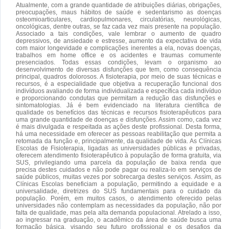
Atualmente, com a grande quantidade de atribuições diárias, obrigações,
preocupações, maus hábitos de saúde e sedentarismo as doenças
osteomioarticulares, cardiopulmonares, circulatórias, neurológicas,
oncológicas, dentre outras, se faz cada vez mais presente na população.
Associado a tais condições, vale lembrar o aumento de quadro
depressivos, de ansiedade e estresse, aumento da expectativa de vida
com maior longevidade e complicações inerentes a ela, novas doenças,
trabalhos em home office e os acidentes e traumas comumente
presenciados. Todas essas condições, levam o organismo ao
desenvolvimento de diversas disfunções que tem, como consequência
principal, quadros dolorosos. A fisioterapia, por meio de suas técnicas e
recursos, é a especialidade que objetiva a recuperação funcional dos
indivíduos avaliando de forma individualizada e específica cada indivíduo
e proporcionando condutas que permitam a redução das disfunções e
sintomatologias. Já é bem evidenciado na literatura científica de
qualidade os benefícios das técnicas e recursos fisioterapêuticos para
uma grande quantidade de doenças e disfunções. Assim como, cada vez
é mais divulgada e respeitada as ações deste profissional. Desta forma,
há uma necessidade em oferecer as pessoas reabilitação que permita a
retomada da função e, principalmente, da qualidade de vida. As Clínicas
Escolas de Fisioterapia, ligadas as universidades públicas e privadas,
oferecem atendimento fisioterapêutico à população de forma gratuita, via
SUS, privilegiando uma parcela da população de baixa renda que
precisa destes cuidados e não pode pagar ou realiza-lo em serviços de
saúde públicos, muitas vezes por sobrecarga destes serviços. Assim, as
Clínicas Escolas beneficiam a população, permitindo a equidade e a
universalidade, diretrizes do SUS fundamentais para o cuidado da
população. Porém, em muitos casos, o atendimento oferecido pelas
universidades não contemplam as necessidades da população, não por
falta de qualidade, mas pela alta demanda populacional. Atrelado a isso,
ao ingressar na graduação, o acadêmico da área de saúde busca uma
formação básica, visando seu futuro profissional e os desafios da