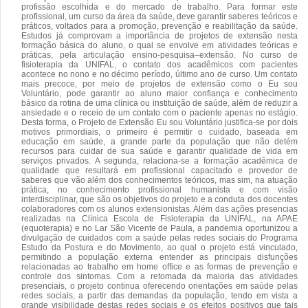
profissão escolhida e do mercado de trabalho. Para formar este
profissional, um curso da área da saúde, deve garantir saberes teóricos e
práticos, voltados para a promoção, prevenção e reabilitação da saúde.
Estudos já comprovam a importância de projetos de extensão nesta
formação básica do aluno, o qual se envolve em atividades teóricas e
práticas, pela articulação ensino-pesquisa–extensão. No curso de
fisioterapia da UNIFAL, o contato dos acadêmicos com pacientes
acontece no nono e no décimo período, último ano de curso. Um contato
mais precoce, por meio de projetos de extensão como o Eu sou
Voluntário, pode garantir ao aluno maior confiança e conhecimento
básico da rotina de uma clínica ou instituição de saúde, além de reduzir a
ansiedade e o receio de um contato com o paciente apenas no estágio.
Desta forma, o Projeto de Extensão Eu sou Voluntário justifica-se por dois
motivos primordiais, o primeiro é permitir o cuidado, baseada em
educação em saúde, a grande parte da população que não detém
recursos para cuidar de sua saúde e garantir qualidade de vida em
serviços privados. A segunda, relaciona-se a formação acadêmica de
qualidade que resultará em profissional capacitado e provedor de
saberes que vão além dos conhecimentos teóricos, mas sim, na atuação
prática, no conhecimento profissional humanista e com visão
interdisciplinar, que são os objetivos do projeto e a conduta dos docentes
colaboradores com os alunos extensionistas. Além das ações presencias
realizadas na Clínica Escola de Fisioterapia da UNIFAL, na APAE
(equoterapia) e no Lar São Vicente de Paula, a pandemia oportunizou a
divulgação de cuidados com a saúde pelas redes sociais do Programa
Estudo da Postura e do Movimento, ao qual o projeto está vinculado,
permitindo a população externa entender as principais disfunções
relacionadas ao trabalho em home office e as formas de prevenção e
controle dos sintomas. Com a retomada da maioria das atividades
presenciais, o projeto continua oferecendo orientações em saúde pelas
redes sociais, a partir das demandas da população, tendo em vista a
grande visibilidade destas redes sociais e os efeitos positivos que tais