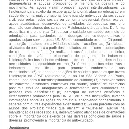
degenerativas e agudas promovendo a melhora da postura e do
movimento. As ações visam promover ações interdisciplinares da
fisioterapia para auxílio da recuperação funcional, atuar na educação em
saúde de forma multiprofissional beneficiando indivíduos da sociedade
civil, seja pelas redes sociais ou de forma presencial. Ainda, exercer
ações acadêmicas, desenvolvendo atividades de pesquisa, ensino e
extensão com alunos dos cursos de Fisioterapia e áreas afins. De forma
específica, o projeto visa (1) realizar o cuidado em saúde por meio de
orientações para pacientes com doenças crônico-degenerativas e
agudas, sejam servidores da UNIFAL ou comunidade externa; (2) permitir
a inserção do aluno em atividades sociais e acadêmicas; (3) elaborar
atividades de pesquisa a partir dos resultados obtidos com as orientações
de cuidado em saúde; (4) realizar discussões sobre quadro clínico,
condições de saúde e elaboração de programa de tratamento
fisioterapêutico baseado em evidencias, de acordo com as demandas e
necessidades da comunidade externa; (5) oferecer palestras educativas e
treinamentos específicos para promover conhecimento aos
extensionistas;(6) atuar nas orientações de saúde a pacientes que fazem
fisioterapia na APAE (equoterapia) e no Lar São Vicente de Paula,
contribuindo para a interdisciplinaridade do cuidado; (7) promover rodas
de conversa, atividades educativas em saúde, prática de exercícios
posturais e/ou de alongamento e relaxamento aos cuidadores de
pessoas com deficiências; (8) participar de eventos científicos e
extensionistas promovidos pela UNIFAL ou outras instituições, levando
informações sobre as ações do projeto e absorvendo conhecimento e
saberes com outras experiências extensionistas; (9) em parceria com os
alunos dos Projetos: “Mãos que aliviam” e “Ajuste-se”, auxiliar na
manutenção das redes sociais, desenvolvendo atividades de orientações
sobre a importância dos exercícios nas diversas condições de saúde e
doenças, promovendo a importância do auto-cuidado.
Justificativa