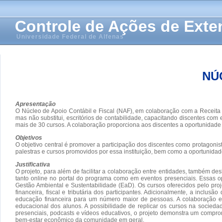
Controle de Ações de Ext
Universidade Federal de Alfenas
NÚ
Apresentação
O Núcleo de Apoio Contábil e Fiscal (NAF), em colaboração com a Receita 
mas não substitui, escritórios de contabilidade, capacitando discentes com
mais de 30 cursos. A colaboração proporciona aos discentes a oportunidade 
Objetivos
O objetivo central é promover a participação dos discentes como protagoni
palestras e cursos promovidos por essa instituição, bem como a oportunidad
Justificativa
O projeto, para além de facilitar a colaboração entre entidades, também
tanto online no portal do programa como em eventos presenciais. Essas o
Gestão Ambiental e Sustentabilidade (EaD). Os cursos oferecidos pelo p
financeira, fiscal e tributária dos participantes. Adicionalmente, a incl
educação financeira para um número maior de pessoas. A colaboração e
educacional dos alunos. A possibilidade de replicar os cursos na socie
presenciais, podcasts e vídeos educativos, o projeto demonstra um compr
bem-estar econômico da comunidade em geral.