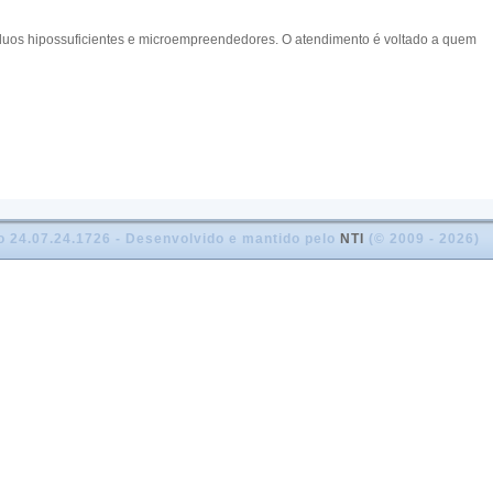
ivíduos hipossuficientes e microempreendedores. O atendimento é voltado a quem
o 24.07.24.1726 - Desenvolvido e mantido pelo
NTI
(© 2009 - 2026)