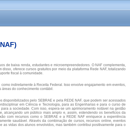
(NAF)
ivíduos de baixa renda, estudantes e microempreendedores. O NAF complementa,
m disso, oferece cursos gratuitos por meio da plataforma Rede NAF, totalizando
uporte fiscal à comunidade.
te como indiretamente à Receita Federal. Isso envolve engajamento em eventos,
s áreas do conhecimento contábil.
entos disponibilizados pelo SEBRAE e pela REDE NAF, que podem ser acessados
rdisciplinar em Ciência e Tecnologia, para as Engenharias e para o curso de
o para a sociedade. Com isso, espera-se um aprimoramento notável na gestão
cance, alcançando um público mais amplo e, assim, estendendo os benefícios da
conexão com recursos como o SEBRAE e a REDE NAF enriquece a experiência
amente saudável. Através da combinação de cursos, recursos online, eventos
e as vidas dos alunos envolvidos, mas também contribui positivamente para o