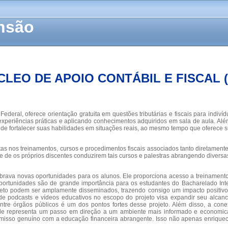
ensão
CLEO DE APOIO CONTÁBIL E FISCAL 
Federal, oferece orientação gratuita em questões tributárias e fiscais para ind
 experiências práticas e aplicando conhecimentos adquiridos em sala de aula. Alé
de fortalecer suas habilidades em situações reais, ao mesmo tempo que oferece s
stas nos treinamentos, cursos e procedimentos fiscais associados tanto diretamen
e de os próprios discentes conduzirem tais cursos e palestras abrangendo diversa
 desbrava novas oportunidades para os alunos. Ele proporciona acesso a treinam
portunidades são de grande importância para os estudantes do Bacharelado Inte
rojeto podem ser amplamente disseminados, trazendo consigo um impacto positiv
usão de podcasts e vídeos educativos no escopo do projeto visa expandir seu al
ntre órgãos públicos é um dos pontos fortes desse projeto. Além disso, a 
dade representa um passo em direção a um ambiente mais informado e economic
omisso genuíno com a educação financeira abrangente. Isso não apenas enriquec