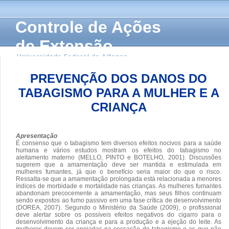
Controle de Ações
de Extensão
Universidade Federal de Alfenas
PREVENÇÃO DOS DANOS DO
TABAGISMO PARA A MULHER E A
CRIANÇA
Apresentação
É consenso que o tabagismo tem diversos efeitos nocivos para a saúde
humana e vários estudos mostram os efeitos do tabagismo no
aleitamento materno (MELLO, PINTO e BOTELHO, 2001). Discussões
sugerem que a amamentação deve ser mantida e estimulada em
mulheres fumantes, já que o benefício seria maior do que o risco.
Ressalta-se que a amamentação prolongada está relacionada a menores
índices de morbidade e mortalidade nas crianças. As mulheres fumantes
abandonam precocemente a amamentação, mas seus filhos continuam
sendo expostos ao fumo passivo em uma fase crítica de desenvolvimento
(DOREA, 2007). Segundo o Ministério da Saúde (2009), o profissional
deve alertar sobre os possíveis efeitos negativos do cigarro para o
desenvolvimento da criança e para a produção e a ejeção do leite. As
mulheres devem ser apoiadas na cessação do tabagismo e as que não