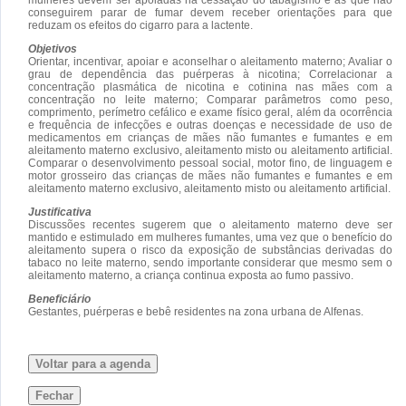
conseguirem parar de fumar devem receber orientações para que
reduzam os efeitos do cigarro para a lactente.
Objetivos
Orientar, incentivar, apoiar e aconselhar o aleitamento materno; Avaliar o
grau de dependência das puérperas à nicotina; Correlacionar a
concentração plasmática de nicotina e cotinina nas mães com a
concentração no leite materno; Comparar parâmetros como peso,
comprimento, perímetro cefálico e exame físico geral, além da ocorrência
e frequência de infecções e outras doenças e necessidade de uso de
medicamentos em crianças de mães não fumantes e fumantes e em
aleitamento materno exclusivo, aleitamento misto ou aleitamento artificial.
Comparar o desenvolvimento pessoal social, motor fino, de linguagem e
motor grosseiro das crianças de mães não fumantes e fumantes e em
aleitamento materno exclusivo, aleitamento misto ou aleitamento artificial.
Justificativa
Discussões recentes sugerem que o aleitamento materno deve ser
mantido e estimulado em mulheres fumantes, uma vez que o benefício do
aleitamento supera o risco da exposição de substâncias derivadas do
tabaco no leite materno, sendo importante considerar que mesmo sem o
aleitamento materno, a criança continua exposta ao fumo passivo.
Beneficiário
Gestantes, puérperas e bebê residentes na zona urbana de Alfenas.
Voltar para a agenda
Fechar