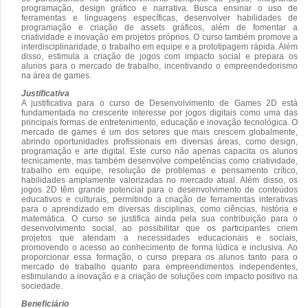
programação, design gráfico e narrativa. Busca ensinar o uso de
ferramentas e linguagens específicas, desenvolver habilidades de
programação e criação de assets gráficos, além de fomentar a
criatividade e inovação em projetos próprios. O curso também promove a
interdisciplinaridade, o trabalho em equipe e a prototipagem rápida. Além
disso, estimula a criação de jogos com impacto social e prepara os
alunos para o mercado de trabalho, incentivando o empreendedorismo
na área de games.
Justificativa
A justificativa para o curso de Desenvolvimento de Games 2D está
fundamentada no crescente interesse por jogos digitais como uma das
principais formas de entretenimento, educação e inovação tecnológica. O
mercado de games é um dos setores que mais crescem globalmente,
abrindo oportunidades profissionais em diversas áreas, como design,
programação e arte digital. Este curso não apenas capacita os alunos
tecnicamente, mas também desenvolve competências como criatividade,
trabalho em equipe, resolução de problemas e pensamento crítico,
habilidades amplamente valorizadas no mercado atual. Além disso, os
jogos 2D têm grande potencial para o desenvolvimento de conteúdos
educativos e culturais, permitindo a criação de ferramentas interativas
para o aprendizado em diversas disciplinas, como ciências, história e
matemática. O curso se justifica ainda pela sua contribuição para o
desenvolvimento social, ao possibilitar que os participantes criem
projetos que atendam a necessidades educacionais e sociais,
promovendo o acesso ao conhecimento de forma lúdica e inclusiva. Ao
proporcionar essa formação, o curso prepara os alunos tanto para o
mercado de trabalho quanto para empreendimentos independentes,
estimulando a inovação e a criação de soluções com impacto positivo na
sociedade.
Beneficiário