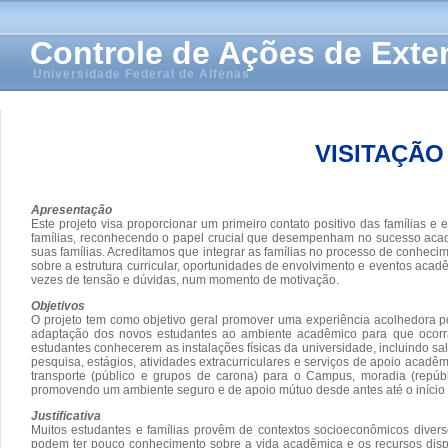
Controle de Ações de Ext
Universidade Federal de Alfenas
VISITAÇÃ
Apresentação
Este projeto visa proporcionar um primeiro contato positivo das famílias 
famílias, reconhecendo o papel crucial que desempenham no sucesso acadê
suas famílias. Acreditamos que integrar as famílias no processo de conhec
sobre a estrutura curricular, oportunidades de envolvimento e eventos aca
vezes de tensão e dúvidas, num momento de motivação.
Objetivos
O projeto tem como objetivo geral promover uma experiência acolhedora por
adaptação dos novos estudantes ao ambiente acadêmico para que ocorra um
estudantes conhecerem as instalações físicas da universidade, incluindo sal
pesquisa, estágios, atividades extracurriculares e serviços de apoio acadêm
transporte (público e grupos de carona) para o Campus, moradia (repúbl
promovendo um ambiente seguro e de apoio mútuo desde antes até o início d
Justificativa
Muitos estudantes e famílias provêm de contextos socioeconômicos diversos
podem ter pouco conhecimento sobre a vida acadêmica e os recursos disp