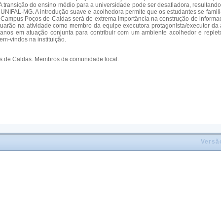
. A transição do ensino médio para a universidade pode ser desafiadora, result
na UNIFAL-MG. A introdução suave e acolhedora permite que os estudantes se fam
Campus Poços de Caldas será de extrema importância na construção de informaç
atuarão na atividade como membro da equipe executora protagonista/executor da 
ranos em atuação conjunta para contribuir com um ambiente acolhedor e repleto d
m-vindos na instituição.
s de Caldas. Membros da comunidade local.
Versã