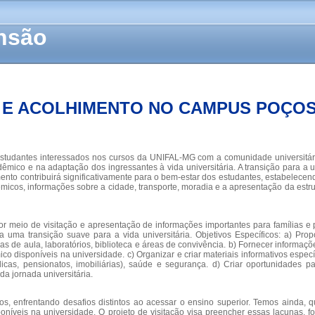
ensão
O E ACOLHIMENTO NO CAMPUS POÇO
e estudantes interessados nos cursos da UNIFAL-MG com a comunidade universitár
mico e na adaptação dos ingressantes à vida universitária. A transição para 
imento contribuirá significativamente para o bem-estar dos estudantes, estabelec
dêmicos, informações sobre a cidade, transporte, moradia e a apresentação da es
 meio de visitação e apresentação de informações importantes para famílias e pot
a transição suave para a vida universitária. Objetivos Específicos: a) Propo
as de aula, laboratórios, biblioteca e áreas de convivência. b) Fornecer informaç
ico disponíveis na universidade. c) Organizar e criar materiais informativos espec
icas, pensionatos, imobiliárias), saúde e segurança. d) Criar oportunidades
a jornada universitária.
, enfrentando desafios distintos ao acessar o ensino superior. Temos ainda, qu
oníveis na universidade. O projeto de visitação visa preencher essas lacunas,