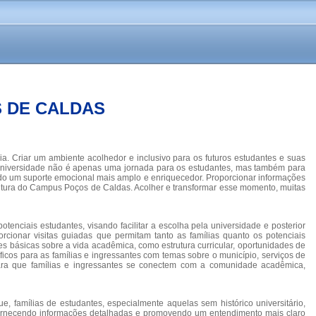
S DE CALDAS
ia. Criar um ambiente acolhedor e inclusivo para os futuros estudantes e suas
a universidade não é apenas uma jornada para os estudantes, mas também para
endo um suporte emocional mais amplo e enriquecedor. Proporcionar informações
trutura do Campus Poços de Caldas. Acolher e transformar esse momento, muitas
enciais estudantes, visando facilitar a escolha pela universidade e posterior
rcionar visitas guiadas que permitam tanto as famílias quanto os potenciais
ões básicas sobre a vida acadêmica, como estrutura curricular, oportunidades de
íficos para as famílias e ingressantes com temas sobre o município, serviços de
 para que famílias e ingressantes se conectem com a comunidade acadêmica,
e, famílias de estudantes, especialmente aquelas sem histórico universitário,
 fornecendo informações detalhadas e promovendo um entendimento mais claro