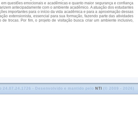
ando em questões emocionais e acadêmicas e quanto maior segurança e confiança
iliarizem antecipadamente com o ambiente acadêmico. A atuação dos estudantes
ões importantes para o início da vida acadêmica e para a aproximação dessas
ação extensionista, essencial para sua formação, fazendo parte das atividades
e trocas. Por fim, o projeto de visitação busca criar um ambiente inclusivo,
o 24.07.24.1726 - Desenvolvido e mantido pelo
NTI
(© 2009 - 2026)