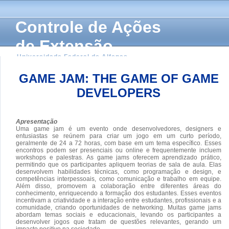
Controle de Ações
de Extensão
Universidade Federal de Alfenas
GAME JAM: THE GAME OF GAME
DEVELOPERS
Apresentação
Uma game jam é um evento onde desenvolvedores, designers e
entusiastas se reúnem para criar um jogo em um curto período,
geralmente de 24 a 72 horas, com base em um tema específico. Esses
encontros podem ser presenciais ou online e frequentemente incluem
workshops e palestras. As game jams oferecem aprendizado prático,
permitindo que os participantes apliquem teorias de sala de aula. Elas
desenvolvem habilidades técnicas, como programação e design, e
competências interpessoais, como comunicação e trabalho em equipe.
Além disso, promovem a colaboração entre diferentes áreas do
conhecimento, enriquecendo a formação dos estudantes. Esses eventos
incentivam a criatividade e a interação entre estudantes, profissionais e a
comunidade, criando oportunidades de networking. Muitas game jams
abordam temas sociais e educacionais, levando os participantes a
desenvolver jogos que tratam de questões relevantes, gerando um
impacto positivo na sociedade.