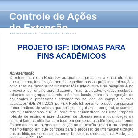
Controle de Ações
de Extensão
Universidade Federal de Alfenas
PROJETO ISF: IDIOMAS PARA
FINS ACADÊMICOS
Apresentação
O entendimento da Rede IsF, ao qual este projeto está vinculado, é de
que a internacionalização permite espelhar nossas práticas e interações
cotidianas de modo a incluir dimensões interculturais na pesquisa e no
processo de ensino-aprendizagem, “nas atividades extracurriculares,
relações com grupos culturais e étnicos locais, além da integração de
estudantes e profissionais estrangeiros na vida do campus e suas
atividades” (DE WIT, 2013, pg 4). A Rede Isf, portanto, propõe transpassar
o mero reflexo de valores que políticas linguísticas, em geral, assumem.
Assim, entendemos que a Rede tem demonstrado ser uma proposta
robusta de ensino e aprendizagem de idiomas para a qualificação da
comunidade acadêmica com foco em contextos acadêmicos, atendendo
às demandas de internacionalização da educação superior do Brasil ao
mesmo tempo em que contribui para o processo de internacionalização
das instituições de ensino superior brasileiras credenciada à Rede, tais
como a UNIFAL-MG.