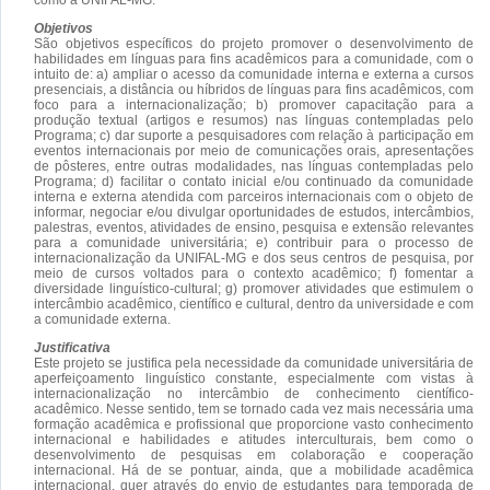
Objetivos
São objetivos específicos do projeto promover o desenvolvimento de
habilidades em línguas para fins acadêmicos para a comunidade, com o
intuito de: a) ampliar o acesso da comunidade interna e externa a cursos
presenciais, a distância ou híbridos de línguas para fins acadêmicos, com
foco para a internacionalização; b) promover capacitação para a
produção textual (artigos e resumos) nas línguas contempladas pelo
Programa; c) dar suporte a pesquisadores com relação à participação em
eventos internacionais por meio de comunicações orais, apresentações
de pôsteres, entre outras modalidades, nas línguas contempladas pelo
Programa; d) facilitar o contato inicial e/ou continuado da comunidade
interna e externa atendida com parceiros internacionais com o objeto de
informar, negociar e/ou divulgar oportunidades de estudos, intercâmbios,
palestras, eventos, atividades de ensino, pesquisa e extensão relevantes
para a comunidade universitária; e) contribuir para o processo de
internacionalização da UNIFAL-MG e dos seus centros de pesquisa, por
meio de cursos voltados para o contexto acadêmico; f) fomentar a
diversidade linguístico-cultural; g) promover atividades que estimulem o
intercâmbio acadêmico, científico e cultural, dentro da universidade e com
a comunidade externa.
Justificativa
Este projeto se justifica pela necessidade da comunidade universitária de
aperfeiçoamento linguístico constante, especialmente com vistas à
internacionalização no intercâmbio de conhecimento científico-
acadêmico. Nesse sentido, tem se tornado cada vez mais necessária uma
formação acadêmica e profissional que proporcione vasto conhecimento
internacional e habilidades e atitudes interculturais, bem como o
desenvolvimento de pesquisas em colaboração e cooperação
internacional. Há de se pontuar, ainda, que a mobilidade acadêmica
internacional, quer através do envio de estudantes para temporada de