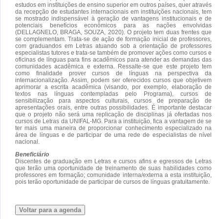
estudos em instituições de ensino superior em outros países, quer através
da recepção de estudantes internacionais em instituições nacionais, tem
se mostrado indispensável à geração de vantagens institucionais e de
potenciais benefícios econômicos para as nações envolvidas
(DELLAGNELO, BRAGA, SOUZA, 2020). O projeto tem duas frentes que
se complementam. Trata-se de ação de formação inicial de professores,
com graduandos em Letras atuando sob a orientação de professores
especialistas tutores e trata-se também de promover ações como cursos e
oficinas de línguas para fins acadêmicos para atender as demandas das
comunidades acadêmica e externa. Ressalte-se que este projeto tem
como finalidade prover cursos de línguas na perspectiva da
internacionalização. Assim, podem ser oferecidos cursos que objetivem
aprimorar a escrita acadêmica (visando, por exemplo, elaboração de
textos nas línguas contempladas pelo Programa), cursos de
sensibilização para aspectos culturais, cursos de preparação de
apresentações orais, entre outras possibilidades. É importante destacar
que o projeto não será uma replicação de disciplinas já ofertadas nos
cursos de Letras da UNIFAL-MG. Para a instituição, fica a vantagem de se
ter mais uma maneira de proporcionar conhecimento especializado na
área de línguas e de participar de uma rede de especialistas de nível
nacional.
Beneficiário
Discentes de graduação em Letras e cursos afins e egressos de Letras
que terão uma oportunidade de treinamento de suas habilidades como
professores em formação; comunidade interna/externa a esta instituição,
pois terão oportunidade de participar de cursos de línguas gratuitamente.
Voltar para a agenda