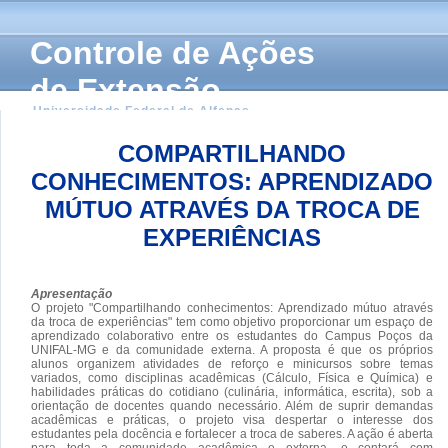
Controle de Ações
de Extensão
Universidade Federal de Alfenas
COMPARTILHANDO
CONHECIMENTOS: APRENDIZADO
MÚTUO ATRAVÉS DA TROCA DE
EXPERIÊNCIAS
Apresentação
O projeto "Compartilhando conhecimentos: Aprendizado mútuo através
da troca de experiências" tem como objetivo proporcionar um espaço de
aprendizado colaborativo entre os estudantes do Campus Poços da
UNIFAL-MG e da comunidade externa. A proposta é que os próprios
alunos organizem atividades de reforço e minicursos sobre temas
variados, como disciplinas acadêmicas (Cálculo, Física e Química) e
habilidades práticas do cotidiano (culinária, informática, escrita), sob a
orientação de docentes quando necessário. Além de suprir demandas
acadêmicas e práticas, o projeto visa despertar o interesse dos
estudantes pela docência e fortalecer a troca de saberes. A ação é aberta
para toda a comunidade acadêmica e externa, e contará com