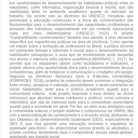
por oportunidades de desenvolvimento de habilidades práticas entre os
estudantes, como informática, organização pessoal e escrita, que são
valorizadas tanto no ambiente acadêmico quanto no mercado de
trabalho. De acordo com as diretrizes da UNESCO, iniciativas que
promovam a educação continuada e a troca de conhecimentos são
fundamentais para o desenvolvimento das capacidades profissionais e
pessoais dos indivíduos, especialmente em um contexto educacional
cada vez mais interdisciplinar (UNESCO, 2021) O projeto
"Compartilhando conhecimentos" também visa atender a uma demanda
específica por experiências práticas na área de docência. Como aponta
um estudo sobre a formação de professores no Brasil, a prática docente
em ambientes formais e informais é crucial para o desenvolvimento de
habilidades pedagógicas, e esse tipo de envolvimento pode despertar
nos alunos o interesse pela carreira acadêmica (MARINHO, I., 2017). Ao
permitir que os estudantes atuem como facilitadores e instrutores, o
projeto oferece uma oportunidade única para o desenvolvimento dessas
competências, além de fortalecer a comunicação e o trabalho em equipe.
Segundo as Diretrizes Nacionais para a Extensão Universitária
(FORPROEX, 2018), projetos de extensão devem promover a integração
entre ensino, pesquisa e extensão, possibilitando o desenvolvimento de
novas habilidades, tanto para o público acadêmico quanto para a
comunidade externa . Este projeto responde a essa diretriz, ao incluir
minicursos que abordam temas cotidianos e práticos, como culinária e
informática, que são de interesse tanto para a comunidade universitária
quanto para a sociedade em geral. Por fim, ao abrir suas atividades para
a comunidade externa, o projeto reafirma o compromisso da UNIFAL-MG
com a democratização do conhecimento e a inclusão social, alinhando-se
aos Objetivos de Desenvolvimento Sustentável (ODS), especialmente o
ODS 4, que visa garantir uma educação inclusiva e equitativa de
qualidade para todos . Ao proporcionar acesso gratuito às atividades, o
projeto contribui diretamente para o cumprimento dessas metas globais,
ampliando seu impacto social.