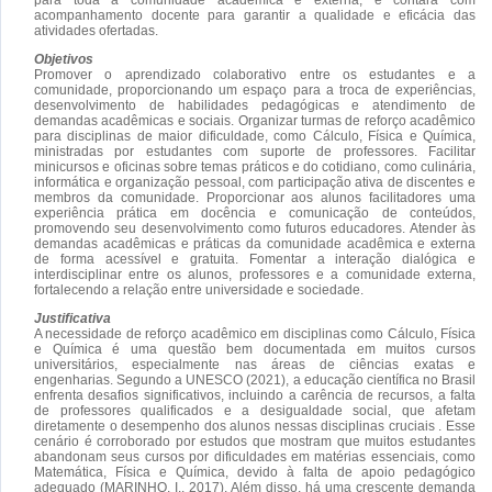
acompanhamento docente para garantir a qualidade e eficácia das
atividades ofertadas.
Objetivos
Promover o aprendizado colaborativo entre os estudantes e a
comunidade, proporcionando um espaço para a troca de experiências,
desenvolvimento de habilidades pedagógicas e atendimento de
demandas acadêmicas e sociais. Organizar turmas de reforço acadêmico
para disciplinas de maior dificuldade, como Cálculo, Física e Química,
ministradas por estudantes com suporte de professores. Facilitar
minicursos e oficinas sobre temas práticos e do cotidiano, como culinária,
informática e organização pessoal, com participação ativa de discentes e
membros da comunidade. Proporcionar aos alunos facilitadores uma
experiência prática em docência e comunicação de conteúdos,
promovendo seu desenvolvimento como futuros educadores. Atender às
demandas acadêmicas e práticas da comunidade acadêmica e externa
de forma acessível e gratuita. Fomentar a interação dialógica e
interdisciplinar entre os alunos, professores e a comunidade externa,
fortalecendo a relação entre universidade e sociedade.
Justificativa
A necessidade de reforço acadêmico em disciplinas como Cálculo, Física
e Química é uma questão bem documentada em muitos cursos
universitários, especialmente nas áreas de ciências exatas e
engenharias. Segundo a UNESCO (2021), a educação científica no Brasil
enfrenta desafios significativos, incluindo a carência de recursos, a falta
de professores qualificados e a desigualdade social, que afetam
diretamente o desempenho dos alunos nessas disciplinas cruciais . Esse
cenário é corroborado por estudos que mostram que muitos estudantes
abandonam seus cursos por dificuldades em matérias essenciais, como
Matemática, Física e Química, devido à falta de apoio pedagógico
adequado (MARINHO, I., 2017). Além disso, há uma crescente demanda