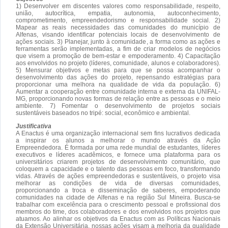
1) Desenvolver em discentes valores como responsabilidade, respeito,
união, autocrítica, empatia, autonomia, autoconhecimento,
comprometimento, empreendedorismo e responsabilidade social. 2)
Mapear as reais necessidades das comunidades do município de
Alfenas, visando identificar potenciais locais de desenvolvimento de
ações sociais. 3) Planejar, junto à comunidade, a forma como as ações e
ferramentas serão implementadas, a fim de criar modelos de negócios
que visem a promoção de bem-estar e empoderamento. 4) Capacitação
aos envolvidos no projeto (líderes, comunidade, alunos e colaboradores).
5) Mensurar objetivos e metas para que se possa acompanhar o
desenvolvimento das ações do projeto, repensando estratégias para
proporcionar uma melhora na qualidade de vida da população. 6)
Aumentar a cooperação entre comunidade interna e externa da UNIFAL-
MG, proporcionando novas formas de relação entre as pessoas e o meio
ambiente. 7) Fomentar o desenvolvimento de projetos sociais
sustentáveis baseados no tripé: social, econômico e ambiental.
Justificativa
A Enactus é uma organização internacional sem fins lucrativos dedicada
a inspirar os alunos a melhorar o mundo através da Ação
Empreendedora. É formada por uma rede mundial de estudantes, líderes
executivos e líderes acadêmicos, e fornece uma plataforma para os
universitários criarem projetos de desenvolvimento comunitário, que
coloquem a capacidade e o talento das pessoas em foco, transformando
vidas. Através de ações empreendedoras e sustentáveis, o projeto visa
melhorar as condições de vida de diversas comunidades,
proporcionando a troca e disseminação de saberes, empoderando
comunidades na cidade de Alfenas e na região Sul Mineira. Busca-se
trabalhar com excelência para o crescimento pessoal e profissional dos
membros do time, dos colaboradores e dos envolvidos nos projetos que
atuamos. Ao alinhar os objetivos da Enactus com as Políticas Nacionais
da Extensão Universitária, nossas ações visam a melhoria da qualidade