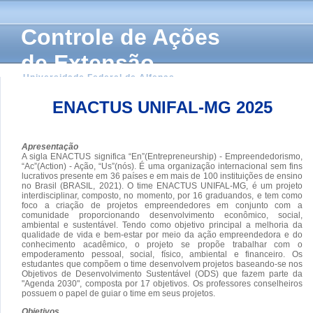
Controle de Ações
de Extensão
Universidade Federal de Alfenas
ENACTUS UNIFAL-MG 2025
Apresentação
A sigla ENACTUS significa “En”(Entrepreneurship) - Empreendedorismo,
“Ac”(Action) - Ação, “Us”(nós). É uma organização internacional sem fins
lucrativos presente em 36 países e em mais de 100 instituições de ensino
no Brasil (BRASIL, 2021). O time ENACTUS UNIFAL-MG, é um projeto
interdisciplinar, composto, no momento, por 16 graduandos, e tem como
foco a criação de projetos empreendedores em conjunto com a
comunidade proporcionando desenvolvimento econômico, social,
ambiental e sustentável. Tendo como objetivo principal a melhoria da
qualidade de vida e bem-estar por meio da ação empreendedora e do
conhecimento acadêmico, o projeto se propõe trabalhar com o
empoderamento pessoal, social, físico, ambiental e financeiro. Os
estudantes que compõem o time desenvolvem projetos baseando-se nos
Objetivos de Desenvolvimento Sustentável (ODS) que fazem parte da
"Agenda 2030", composta por 17 objetivos. Os professores conselheiros
possuem o papel de guiar o time em seus projetos.
Objetivos