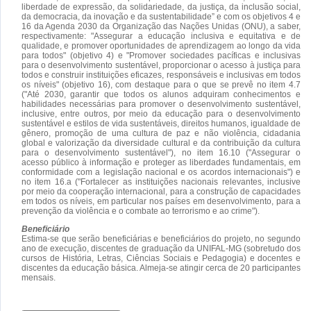
liberdade de expressão, da solidariedade, da justiça, da inclusão social,
da democracia, da inovação e da sustentabilidade” e com os objetivos 4 e
16 da Agenda 2030 da Organização das Nações Unidas (ONU), a saber,
respectivamente: "Assegurar a educação inclusiva e equitativa e de
qualidade, e promover oportunidades de aprendizagem ao longo da vida
para todos" (objetivo 4) e "Promover sociedades pacíficas e inclusivas
para o desenvolvimento sustentável, proporcionar o acesso à justiça para
todos e construir instituições eficazes, responsáveis e inclusivas em todos
os níveis" (objetivo 16), com destaque para o que se prevê no item 4.7
("Até 2030, garantir que todos os alunos adquiram conhecimentos e
habilidades necessárias para promover o desenvolvimento sustentável,
inclusive, entre outros, por meio da educação para o desenvolvimento
sustentável e estilos de vida sustentáveis, direitos humanos, igualdade de
gênero, promoção de uma cultura de paz e não violência, cidadania
global e valorização da diversidade cultural e da contribuição da cultura
para o desenvolvimento sustentável"), no item 16.10 ("Assegurar o
acesso público à informação e proteger as liberdades fundamentais, em
conformidade com a legislação nacional e os acordos internacionais") e
no item 16.a ("Fortalecer as instituições nacionais relevantes, inclusive
por meio da cooperação internacional, para a construção de capacidades
em todos os níveis, em particular nos países em desenvolvimento, para a
prevenção da violência e o combate ao terrorismo e ao crime").
Beneficiário
Estima-se que serão beneficiárias e beneficiários do projeto, no segundo
ano de execução, discentes de graduação da UNIFAL-MG (sobretudo dos
cursos de História, Letras, Ciências Sociais e Pedagogia) e docentes e
discentes da educação básica. Almeja-se atingir cerca de 20 participantes
mensais.