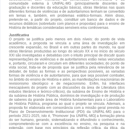
comunidade externa à UNIFAL-MG (principalmente discentes de
graduação e docentes da educação básica), obras literárias nas quais
diferentes formas de violências e de autoritarismos tenham se convertido
em temas e, também, em problemas estético-formais. Além disso,
pretende-se, a partir do projeto, constituir um banco de dados e de
recursos didáticos (sobretudo com planos e propostas) para o ensino de
História de temáticas consideradas sensíveis e/ou controversas.
Justificativa
O projeto se justifica pelo menos em dois níveis: do ponto de vista
acadêmico, a proposta se vincula a uma área de investigação em
crescente expansão, no Brasil e em outras partes do mundo, na qual
obras literárias produzidas ao longo do século XX e no início do século
XXI são investigadas e debatidas com o intuito principal de discutir quais
representações de violências e de autoritarismos estão nelas veiculadas
e, portanto, circularam e circulam em diferentes sociedades; do ponto de
vista social, trata-se de proposta que se justifica pela relevância de se
debater, de todas as formas e as perspectivas possíveis, as variadas
formas de violência e de autoritarismo, para que seja possível combater,
no âmbito do ensino de História e além, as manifestações reacionárias de
revisionismo ideológico e de negacionismo. Enfim, há interfaces
inescapáveis do projeto com as discussões da área de Literatura (dos
estudos literários e teórico-críticos), da subárea de Ensino de História e
da subárea de História Pública, domínios de investigação e de produção
de saberes da grande área de História fundamentais para o Laboratório
de História Pública, programa ao qual o projeto se vincula. Ademais, a
proposta foi elaborada em consonância com a missão geral prevista no
Plano de Desenvolvimento Institucional (PDI) da UNIFAL-MG para o
período 2021-2025, isto é, "Promover [na UNIFAL-MG] a formação plena
do ser humano, gerando, sistematizando e difundindo o conhecimento,
comprometendo-se com a excelência no ensino, na pesquisa e na
extensão, com base nos princípios da reflexão crítica, da ética, da