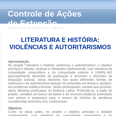
Controle de Ações
de Extensão
Universidade Federal de Alfenas
LITERATURA E HISTÓRIA:
VIOLÊNCIAS E AUTORITARISMOS
Apresentação
No projeto "Literatura e História: violências e autoritarismos", o objetivo
principal é debater, analisar e interpretar coletivamente, com membros da
comunidade universitária e da comunidade externa à UNIFAL-MG
(principalmente discentes de graduação e docentes e discentes da
educação básica), obras literárias nas quais diferentes formas de
violências e de autoritarismos tenham se convertido em temas e, também,
em problemas estético-formais. Serão privilegiadas, sempre que possível,
obras literárias publicadas na América Latina. Pretende-se, a partir do
projeto, constituir um banco de dados e de recursos didáticos (sobretudo
com planos e propostas) para o ensino de História de temáticas
consideradas sensíveis e/ou controversas.
Objetivos
Como se disse antes, no projeto o objetivo principal é debater
coletivamente, com membros da comunidade universitária e da