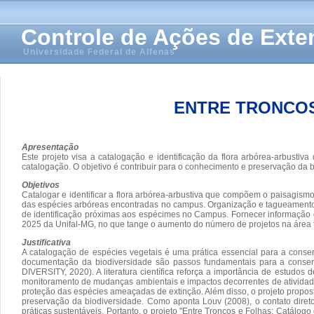
Controle de Ações de Ext
Universidade Federal de Alfenas
ENTRE TRONCOS
Apresentação
Este projeto visa a catalogação e identificação da flora arbórea-arbust
catalogação. O objetivo é contribuir para o conhecimento e preservação da 
Objetivos
Catalogar e identificar a flora arbórea-arbustiva que compõem o paisagi
das espécies arbóreas encontradas no campus. Organização e tagueamento da
de identificação próximas aos espécimes no Campus. Fornecer informação da
2025 da Unifal-MG, no que tange o aumento do número de projetos na área 
Justificativa
A catalogação de espécies vegetais é uma prática essencial para a cons
documentação da biodiversidade são passos fundamentais para a conse
DIVERSITY, 2020). A literatura científica reforça a importância de estud
monitoramento de mudanças ambientais e impactos decorrentes de ativida
proteção das espécies ameaçadas de extinção. Além disso, o projeto propo
preservação da biodiversidade. Como aponta Louv (2008), o contato dire
práticas sustentáveis. Portanto, o projeto "Entre Troncos e Folhas: Catál