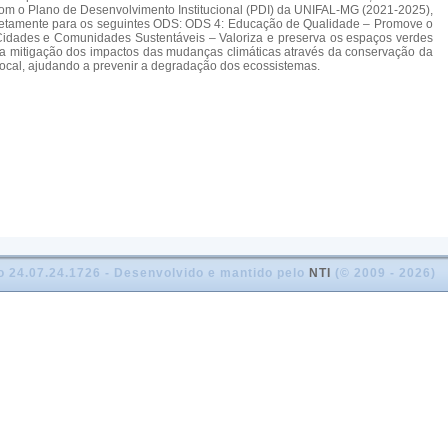
com o Plano de Desenvolvimento Institucional (PDI) da UNIFAL-MG (2021-2025),
 diretamente para os seguintes ODS: ODS 4: Educação de Qualidade – Promove o
 Cidades e Comunidades Sustentáveis – Valoriza e preserva os espaços verdes
a a mitigação dos impactos das mudanças climáticas através da conservação da
local, ajudando a prevenir a degradação dos ecossistemas.
o 24.07.24.1726 - Desenvolvido e mantido pelo
NTI
(© 2009 - 2026)