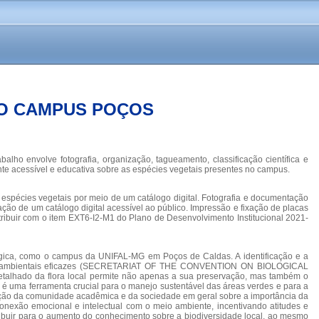
DO CAMPUS POÇOS
ho envolve fotografia, organização, tagueamento, classificação científica e
nte acessível e educativa sobre as espécies vegetais presentes no campus.
spécies vegetais por meio de um catálogo digital. Fotografia e documentação
ão de um catálogo digital acessível ao público. Impressão e fixação de placas
tribuir com o item EXT6-I2-M1 do Plano de Desenvolvimento Institucional 2021-
lógica, como o campus da UNIFAL-MG em Poços de Caldas. A identificação e a
licas ambientais eficazes (SECRETARIAT OF THE CONVENTION ON BIOLOGICAL
 detalhado da flora local permite não apenas a sua preservação, mas também o
uma ferramenta crucial para o manejo sustentável das áreas verdes e para a
zação da comunidade acadêmica e da sociedade em geral sobre a importância da
nexão emocional e intelectual com o meio ambiente, incentivando atitudes e
tribuir para o aumento do conhecimento sobre a biodiversidade local, ao mesmo