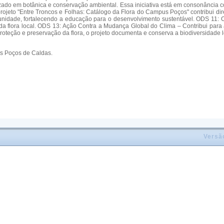
ado em botânica e conservação ambiental. Essa iniciativa está em consonância 
projeto "Entre Troncos e Folhas: Catálogo da Flora do Campus Poços" contribui
unidade, fortalecendo a educação para o desenvolvimento sustentável. ODS 11:
 da flora local. ODS 13: Ação Contra a Mudança Global do Clima – Contribui par
roteção e preservação da flora, o projeto documenta e conserva a biodiversidade 
us Poços de Caldas.
Versã