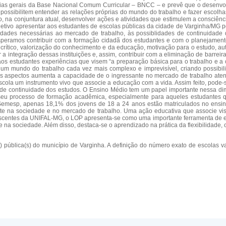
ncias gerais da Base Nacional Comum Curricular – BNCC – e prevê que o desenvol
 possibilitem entender as relações próprias do mundo do trabalho e fazer escolha
to, na conjuntura atual, desenvolver ações e atividades que estimulem a consciên
jetivo apresentar aos estudantes de escolas públicas da cidade de Varginha/MG po
ilidades necessárias ao mercado de trabalho, às possiblidades de continuida
eramos contribuir com a formação cidadã dos estudantes e com o planejamento r
rítico, valorização do conhecimento e da educação, motivação para o estudo, aut
 a integração dessas instituições e, assim, contribuir com a eliminação de barrei
s estudantes experiências que visem “a preparação básica para o trabalho e a c
em um mundo do trabalho cada vez mais complexo e imprevisível, criando possibili
ses aspectos aumenta a capacidade de o ingressante no mercado de trabalho ate
cola um instrumento vivo que associe a educação com a vida. Assim feito, pode-s
ade de continuidade dos estudos. O Ensino Médio tem um papel importante nessa d
e seu processo de formação acadêmica, especialmente para aqueles estudantes q
Semesp, apenas 18,1% dos jovens de 18 a 24 anos estão matriculados no ensino 
nte na sociedade e no mercado de trabalho. Uma ação educativa que associe visã
s discentes da UNIFAL-MG, o LOP apresenta-se como uma importante ferramenta d
e na sociedade. Além disso, destaca-se o aprendizado na prática da flexibilidade
 pública(s) do município de Varginha. A definição do número exato de escolas