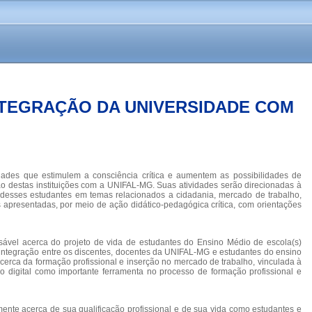
NTEGRAÇÃO DA UNIVERSIDADE COM
dades que estimulem a consciência crítica e aumentem as possibilidades de
ção destas instituições com a UNIFAL-MG. Suas atividades serão direcionadas à
 desses estudantes em temas relacionados a cidadania, mercado de trabalho,
s apresentadas, por meio de ação didático-pedagógica crítica, com orientações
sável acerca do projeto de vida de estudantes do Ensino Médio de escola(s)
or integração entre os discentes, docentes da UNIFAL-MG e estudantes do ensino
 acerca da formação profissional e inserção no mercado de trabalho, vinculada à
ão digital como importante ferramenta no processo de formação profissional e
ente acerca de sua qualificação profissional e de sua vida como estudantes e