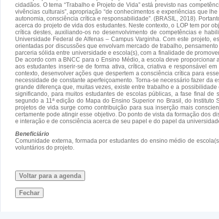
cidadãos. O tema “Trabalho e Projeto de Vida” está previsto nas competê
vivências culturais”, apropriação “de conhecimentos e experiências que lhe
autonomia, consciência crítica e responsabilidade”. (BRASIL, 2018). Portan
acerca do projeto de vida dos estudantes. Neste contexto, o LOP tem por ob
crítica destes, auxiliando-os no desenvolvimento de competências e hab
Universidade Federal de Alfenas – Campus Varginha. Com este projeto, esp
orientadas por discussões que envolvam mercado de trabalho, pensamento c
parceria sólida entre universidade e escola(s), com a finalidade de promover
De acordo com a BNCC para o Ensino Médio, a escola deve proporcionar ao
aos estudantes inserir-se de forma ativa, crítica, criativa e responsável 
contexto, desenvolver ações que despertem a consciência crítica para es
necessidade de constante aperfeiçoamento. Torna-se necessário fazer da es
grande diferença que, muitas vezes, existe entre trabalho e a possibilid
significando, para muitos estudantes de escolas públicas, a fase final d
segundo a 11ª edição do Mapa do Ensino Superior no Brasil, do Instituto 
projetos de vida surge como contribuição para sua inserção mais conscie
certamente pode atingir esse objetivo. Do ponto de vista da formação do
e interação e de consciência acerca de seu papel e do papel da universidad
Beneficiário
Comunidade externa, formada por estudantes do ensino médio de escola(s)
voluntários do projeto.
Voltar para a agenda
Fechar