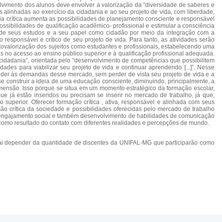
vimento dos alunos deve envolver a valorização da “diversidade de saberes e
s alinhadas ao exercício da cidadania e ao seu projeto de vida, com liberdade,
cia crítica aumenta as possibilidades de planejamento consciente e responsável
ssibilidades de qualificação acadêmico- profissional e estimular a consciência
de de seus estudos e a seu papel como cidadão por meio da integração com a
esponsável e crítico de seu projeto de vida. Para tanto, as atividades serão
ovalorização dos sujeitos como estudantes e profissionais, estabelecendo uma
ras no acesso ao ensino público superior e à qualificação profissional adequada.
idadania”, orientada pelo “desenvolvimento de competências que possibilitem
dades para viabilizar seu projeto de vida e continuar aprendendo [...]”. Nesse
nder às demandas desse mercado, sem perder de vista seu projeto de vida e a
e construir a ideia de uma educação consciente, diminuindo, principalmente, a
imensão. Isso porque se situa em um momento estratégico da formação escolar,
ue já estão inseridos ou precisam se inserir no mercado de trabalho, já que,
superior. Oferecer formação crítica , ativa, responsável e alinhada com seus
o crítica da sociedade e possibilidades oferecidas pelo mercado de trabalho
e engajamento social e também desenvolvimento de habilidades de comunicação
, como resultado do contato com diferentes realidades e percepções de mundo.
 vai depender da quantidade de discentes da UNIFAL-MG que participarão como