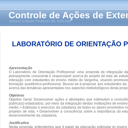
Controle de Ações de Ext
Universidade Federal de Alfenas
LABORATÓRIO DE ORIENTAÇÃO P
Apresentação
O Laboratório de Orientação Profissional: uma proposta de integração 
planejamento consciente e responsável acerca do projeto de vida de estuda
interação com estudantes do ensino médio de Varginha, visando promover
formação acadêmico-profissional. Buscar-se-á propiciar aos estudantes da 
acerca das temáticas apresentadas nos aspectos metodológicos desta propo
Objetivos
Objetivo Geral: Desenvolver ações e atividades que estimulem a consciê
pública(s) estadual(is), por meio da integração destas instituições de ens
médio; • Estimular o exercício da cidadania de todos os atores envolvidos n
projetos de vida; • Desenvolver a consciência sobre a importância da edu
desenvolvimento da cidadania.
Justificativa
Nesta proposta, entendemos que é papel da educação estimular os jovens a