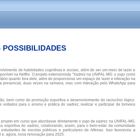
 POSSIBILIDADES
volvimento de habilidades cognitivas e sociais, além de ser um meio de lazer e
ponível na Netflix. O projeto extensionista "Xadrez na UNIFAL-MG: o jogo como
itário quanto fora dele, além de proporcionar um espaço de lazer e interação na
orma presencial, duas vezes na semana, mas com interação pelo WhatsApp para
ão, bem como de promoção esportiva e desenvolvimento do raciocínio lógico.
 voltados para o ensino e prática do xadrez; realizar e participar de torneios
um projeto em curso que abordasse diretamente o jogo de xadrez na UNIFAL-MG.
ica esportiva do xadrez, colaborando, assim, para o bem-estar da comunidade
studantes de escolas públicas e particulares de Alfenas. Isso favoreceu a
24 e, agora, nova renovação para 2025.