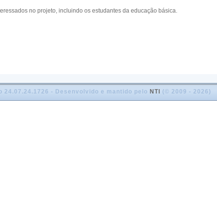
ressados no projeto, incluindo os estudantes da educação básica.
o 24.07.24.1726 - Desenvolvido e mantido pelo
NTI
(© 2009 - 2026)