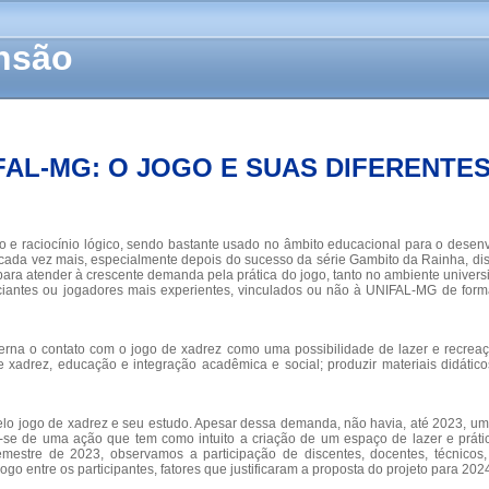
ensão
FAL-MG: O JOGO E SUAS DIFERENTES
ão e raciocínio lógico, sendo bastante usado no âmbito educacional para o desen
o cada vez mais, especialmente depois do sucesso da série Gambito da Rainha, dis
para atender à crescente demanda pela prática do jogo, tanto no ambiente univers
iniciantes ou jogadores mais experientes, vinculados ou não à UNIFAL-MG de f
rna o contato com o jogo de xadrez como uma possibilidade de lazer e recreaç
 xadrez, educação e integração acadêmica e social; produzir materiais didáticos
 pelo jogo de xadrez e seu estudo. Apesar dessa demanda, não havia, até 2023, 
ta-se de uma ação que tem como intuito a criação de um espaço de lazer e prát
stre de 2023, observamos a participação de discentes, docentes, técnicos, e
ogo entre os participantes, fatores que justificaram a proposta do projeto para 20