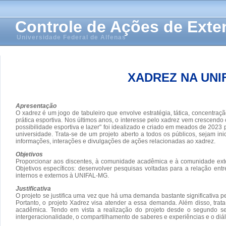
Controle de Ações de Ext
Universidade Federal de Alfenas
XADREZ NA UNI
Apresentação
O xadrez é um jogo de tabuleiro que envolve estratégia, tática, concentraç
prática esportiva. Nos últimos anos, o interesse pelo xadrez vem crescend
possibilidade esportiva e lazer" foi idealizado e criado em meados de 2023 
universidade. Trata-se de um projeto aberto a todos os públicos, sejam 
informações, interações e divulgações de ações relacionadas ao xadrez.
Objetivos
Proporcionar aos discentes, à comunidade acadêmica e à comunidade exte
Objetivos específicos: desenvolver pesquisas voltadas para a relação entre
internos e externos à UNIFAL-MG.
Justificativa
O projeto se justifica uma vez que há uma demanda bastante significativa
Portanto, o projeto Xadrez visa atender a essa demanda. Além disso, tra
acadêmica. Tendo em vista a realização do projeto desde o segundo seme
intergeracionalidade, o compartilhamento de saberes e experiências e o diál