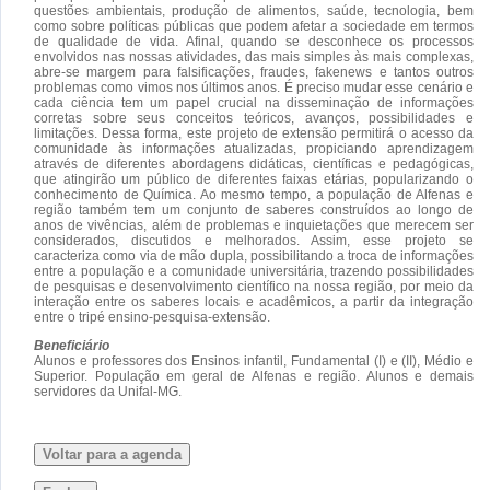
questões ambientais, produção de alimentos, saúde, tecnologia, bem
como sobre políticas públicas que podem afetar a sociedade em termos
de qualidade de vida. Afinal, quando se desconhece os processos
envolvidos nas nossas atividades, das mais simples às mais complexas,
abre-se margem para falsificações, fraudes, fakenews e tantos outros
problemas como vimos nos últimos anos. É preciso mudar esse cenário e
cada ciência tem um papel crucial na disseminação de informações
corretas sobre seus conceitos teóricos, avanços, possibilidades e
limitações. Dessa forma, este projeto de extensão permitirá o acesso da
comunidade às informações atualizadas, propiciando aprendizagem
através de diferentes abordagens didáticas, científicas e pedagógicas,
que atingirão um público de diferentes faixas etárias, popularizando o
conhecimento de Química. Ao mesmo tempo, a população de Alfenas e
região também tem um conjunto de saberes construídos ao longo de
anos de vivências, além de problemas e inquietações que merecem ser
considerados, discutidos e melhorados. Assim, esse projeto se
caracteriza como via de mão dupla, possibilitando a troca de informações
entre a população e a comunidade universitária, trazendo possibilidades
de pesquisas e desenvolvimento científico na nossa região, por meio da
interação entre os saberes locais e acadêmicos, a partir da integração
entre o tripé ensino-pesquisa-extensão.
Beneficiário
Alunos e professores dos Ensinos infantil, Fundamental (I) e (II), Médio e
Superior. População em geral de Alfenas e região. Alunos e demais
servidores da Unifal-MG.
Voltar para a agenda