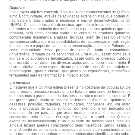
Objetivos
Este projeto objetiva construir, discutir e trocar conhecimentos de Química
junto à comunidade, através de atividades extensionistas, que podem ou
não estarem relacionadas à pesquisa e ensino desenvolvidos no IQ-
UNIFAL. O intuito principal é de ensinar, aprender e trocar conhecimentos
referentes a interpretação dos fenômenos e processos químicos que nos
rodeiam, bem como orientar sobre uso correto de produtos químicos,
compreender fenômenos, análises, técnicas, além de desenvolver uma
consciência crítica sobre as possibilidades de recuperação e reutilização
de resíduos e o papel de cada um na preservação ambiental. Entende-se
como comunidade desse projeto de extensão, tanto a comunidade
universitária, formada pelos servidores da UNIFAL-MG assim como seus
alunos e colaboradores terceirizados, assim como os diversos públicos
que estarão envolvidos nas diversas ações que compõe esse projeto. É
esse o objetivo que se espera de um projeto de extensão: um projeto de
hospedagem ("guarda chuva") que possibilite experiências, formação e
ferramentas para transformação e impacto social.
Justificativa
É inegável que a Química esteja presente no cotidiano da população. De
fato, o próprio processo respiratório se trata de uma série de fenômenos
químicos mas a grande maioria das pessoas não o reconhece como tal. E
em grande parte, ainda se associa os termos `química` ou `químicos` a
desastres, poluição, tragédias, calamidades, nocividade, etc. Por outro
lado, a produção de ácido sulfúrico, por exemplo, é um indicador da
economia de um país, já que esse produto químico é um dos mais
consumidos pela indústria. Ou seja, é inegável o papel que a Química
exerce no desenvolvimento e na qualidade de nossas vidas, mas ela
ainda é taxada apenas considerando seus malefícios. Sendo assim, o
entendimento de conceitos e processos químicos é de suma importância
para que as pessoas tenham opiniões embasadas cientificamente sobre