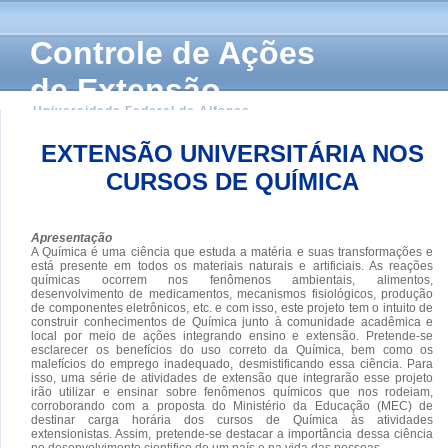
Controle de Ações
de Extensão
Universidade Federal de Alfenas
EXTENSÃO UNIVERSITÁRIA NOS
CURSOS DE QUÍMICA
Apresentação
A Química é uma ciência que estuda a matéria e suas transformações e
está presente em todos os materiais naturais e artificiais. As reações
químicas ocorrem nos fenômenos ambientais, alimentos,
desenvolvimento de medicamentos, mecanismos fisiológicos, produção
de componentes eletrônicos, etc. e com isso, este projeto tem o intuito de
construir conhecimentos de Química junto à comunidade acadêmica e
local por meio de ações integrando ensino e extensão. Pretende-se
esclarecer os benefícios do uso correto da Química, bem como os
malefícios do emprego inadequado, desmistificando essa ciência. Para
isso, uma série de atividades de extensão que integrarão esse projeto
irão utilizar e ensinar sobre fenômenos químicos que nos rodeiam,
corroborando com a proposta do Ministério da Educação (MEC) de
destinar carga horária dos cursos de Química às atividades
extensionistas. Assim, pretende-se destacar a importância dessa ciência
no desenvolvimento cientifico de um país e na vida das pessoas.