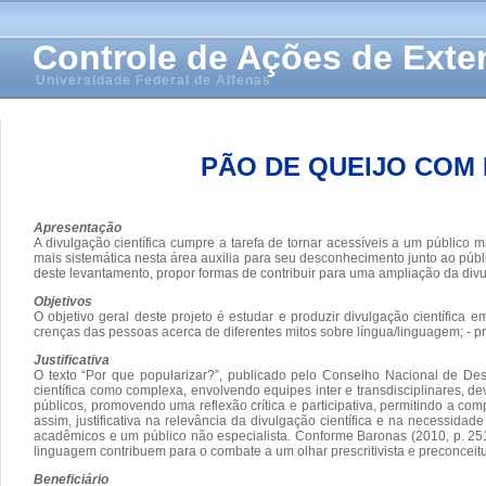
Controle de Ações de Ext
Universidade Federal de Alfenas
PÃO DE QUEIJO COM 
Apresentação
A divulgação científica cumpre a tarefa de tornar acessíveis a um público
mais sistemática nesta área auxilia para seu desconhecimento junto ao públic
deste levantamento, propor formas de contribuir para uma ampliação da divu
Objetivos
O objetivo geral deste projeto é estudar e produzir divulgação científica em 
crenças das pessoas acerca de diferentes mitos sobre língua/linguagem; - pro
Justificativa
O texto “Por que popularizar?”, publicado pelo Conselho Nacional de Dese
científica como complexa, envolvendo equipes inter e transdisciplinares, 
públicos, promovendo uma reflexão crítica e participativa, permitindo a co
assim, justificativa na relevância da divulgação científica e na necessid
acadêmicos e um público não especialista. Conforme Baronas (2010, p. 251)
linguagem contribuem para o combate a um olhar prescritivista e preconceitu
Beneficiário