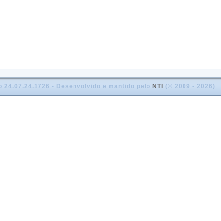
o 24.07.24.1726 - Desenvolvido e mantido pelo
NTI
(© 2009 - 2026)