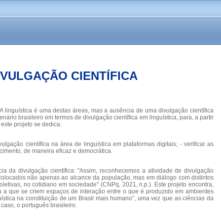
IVULGAÇÃO CIENTÍFICA
A linguística é uma destas áreas, mas a ausência de uma divulgação científica
rio brasileiro em termos de divulgação científica em linguística, para, a partir
este projeto se dedica.
ulgação científica na área de linguística em plataformas digitais; - verificar as
ecimento, de maneira eficaz e democrática.
cia da divulgação científica: "Assim, reconhecemos a atividade de divulgação
am colocados não apenas ao alcance da população, mas em diálogo com distintos
letivas, no cotidiano em sociedade" (CNPq, 2021, n.p.). Este projeto encontra,
orma a que se criem espaços de interação entre o que é produzido em ambientes
uística na constituição de um Brasil mais humano”, uma vez que as ciências da
caso, o português brasileiro.