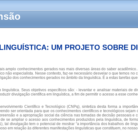
ensão
LINGUÍSTICA: UM PROJETO SOBRE D
 mais amplo conhecimentos gerados nas mais diversas áreas do saber acadêmico. 
o não especialista. Nesse contexto, faz-se necessário desvelar o que temos no cená
lgação dos conhecimentos gerados no âmbito da linguística. É a estas tarefas que 
linguística. Seus objetivos específicos são: - levantar e analisar materiais de div
duzir divulgação científica em linguística, a fim de permitir o acesso a esse conh
nvolvimento Científico e Tecnológico (CNPq), sintetiza desta forma a importân
devendo ser orientada para que os conhecimentos científicos e tecnológicos sej
mpreensão e a apropriação social da ciência nas tomadas de decisão pessoais e co
ade de se ampliar o acesso aos conhecimentos produzidos pela linguística, de f
, tal divulgação tem o potencial de mostrar “a importância dos trabalhos de ling
oso em relação às diferentes manifestações linguísticas que constituem, no nosso 