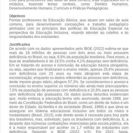
módulos, trazendo temas centrais, como Direitos Humanos,
Desenvolvimento Humano, Currículo e Práticas Pedagógicas.
Objetivos
Formar professores da Educação Básica, que atuam em salas de aula
comuns, para desenvolverem concepções e trabalho pedagógico
alinhados com os princípios das políticas de Educação Especial na
perspectiva da Educação Inclusiva, visando atender ao coletivo e às
singularidades dos estudantes.
Justificativa
De acordo com os dados apresentados pelo IBGE (2022) estima-se que
mais de 18 milhões de pessoas com dois anos ou mais possuem
deficiência no Brasil, ou seja, 8,9% da população brasileira. Para esses, a
taxa de analfabetismo é de 19,5% contra 4,1% daquelas sem deficiência.
Em se tratando do acesso e conclusão da educação básica obrigatória,
ou seja, aqueles que finalizaram o ensino médio, apenas 25,6% pessoas
com deficiência com 25 anos ou mais atingiram esta etapa de
escolarização, enquanto os dados referentes às pessoas sem deficiência,
deste mesmo grupo etário, atingem 57,3%. Se considerarmos o acesso e
conclusão no ensino superior, os números são ainda mais preocupantes:
7,0% da população de pessoas com deficiência e 20,9% para as pessoas
sem deficiência são graduados. Os dados acima descritos evidenciam
que, muito embora a educação tenha sido anunciada, desde 1988, por
meio da Constituição Federativa do Brasil, como um direito de todos e um
dever do Estado, da família e da sociedade (Brasil, 1988) e que deve-se
assegurar um sistema educacional inclusivo em todos os níveis e
modalidades (Brasil, 2015), este direito ainda é cerceado para boa parte
dos brasileiros, mas, sobretudo, para os brasileiros com deficiência. E, a
despeito das inúmeras contradições vivenciadas pela escola pública, ela
é a maior responsável por acolher os 1,7 milhão de estudantes com
deficiência. Segundo o IBGE (2022, p.5): Em 2022, havia,