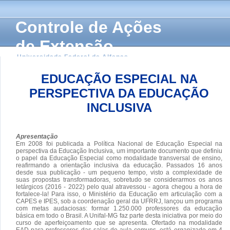
Controle de Ações
de Extensão
Universidade Federal de Alfenas
EDUCAÇÃO ESPECIAL NA
PERSPECTIVA DA EDUCAÇÃO
INCLUSIVA
Apresentação
Em 2008 foi publicada a Política Nacional de Educação Especial na
perspectiva da Educação Inclusiva, um importante documento que definiu
o papel da Educação Especial como modalidade transversal de ensino,
reafirmando a orientação inclusiva da educação. Passados 16 anos
desde sua publicação - um pequeno tempo, visto a complexidade de
suas propostas transformadoras, sobretudo se considerarmos os anos
letárgicos (2016 - 2022) pelo qual atravessou - agora chegou a hora de
fortalece-la! Para isso, o Ministério da Educação em articulação com a
CAPES e IPES, sob a coordenação geral da UFRRJ, lançou um programa
com metas audaciosas: formar 1.250.000 professores da educação
básica em todo o Brasil. A Unifal-MG faz parte desta iniciativa por meio do
curso de aperfeiçoamento que se apresenta. Ofertado na modalidade
EAD para professores das salas de aula comuns, está organizado em 4