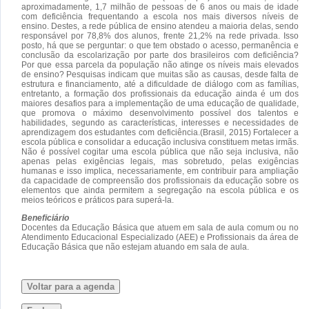
aproximadamente, 1,7 milhão de pessoas de 6 anos ou mais de idade
com deficiência frequentando a escola nos mais diversos níveis de
ensino. Destes, a rede pública de ensino atendeu a maioria delas, sendo
responsável por 78,8% dos alunos, frente 21,2% na rede privada. Isso
posto, há que se perguntar: o que tem obstado o acesso, permanência e
conclusão da escolarização por parte dos brasileiros com deficiência?
Por que essa parcela da população não atinge os níveis mais elevados
de ensino? Pesquisas indicam que muitas são as causas, desde falta de
estrutura e financiamento, até a dificuldade de diálogo com as famílias,
entretanto, a formação dos profissionais da educação ainda é um dos
maiores desafios para a implementação de uma educação de qualidade,
que promova o máximo desenvolvimento possível dos talentos e
habilidades, segundo as características, interesses e necessidades de
aprendizagem dos estudantes com deficiência.(Brasil, 2015) Fortalecer a
escola pública e consolidar a educação inclusiva constituem metas irmãs.
Não é possível cogitar uma escola pública que não seja inclusiva, não
apenas pelas exigências legais, mas sobretudo, pelas exigências
humanas e isso implica, necessariamente, em contribuir para ampliação
da capacidade de compreensão dos profissionais da educação sobre os
elementos que ainda permitem a segregação na escola pública e os
meios teóricos e práticos para superá-la.
Beneficiário
Docentes da Educação Básica que atuem em sala de aula comum ou no
Atendimento Educacional Especializado (AEE) e Profissionais da área de
Educação Básica que não estejam atuando em sala de aula.
Voltar para a agenda