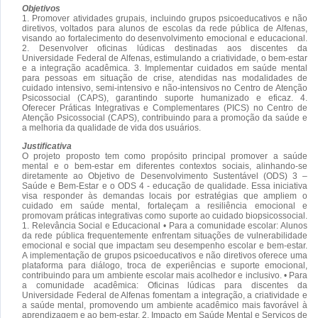
Objetivos
1. Promover atividades grupais, incluindo grupos psicoeducativos e não
diretivos, voltados para alunos de escolas da rede pública de Alfenas,
visando ao fortalecimento do desenvolvimento emocional e educacional.
2. Desenvolver oficinas lúdicas destinadas aos discentes da
Universidade Federal de Alfenas, estimulando a criatividade, o bem-estar
e a integração acadêmica. 3. Implementar cuidados em saúde mental
para pessoas em situação de crise, atendidas nas modalidades de
cuidado intensivo, semi-intensivo e não-intensivos no Centro de Atenção
Psicossocial (CAPS), garantindo suporte humanizado e eficaz. 4.
Oferecer Práticas Integrativas e Complementares (PICS) no Centro de
Atenção Psicossocial (CAPS), contribuindo para a promoção da saúde e
a melhoria da qualidade de vida dos usuários.
Justificativa
O projeto proposto tem como propósito principal promover a saúde
mental e o bem-estar em diferentes contextos sociais, alinhando-se
diretamente ao Objetivo de Desenvolvimento Sustentável (ODS) 3 –
Saúde e Bem-Estar e o ODS 4 - educação de qualidade. Essa iniciativa
visa responder às demandas locais por estratégias que ampliem o
cuidado em saúde mental, fortaleçam a resiliência emocional e
promovam práticas integrativas como suporte ao cuidado biopsicossocial.
1. Relevância Social e Educacional • Para a comunidade escolar: Alunos
da rede pública frequentemente enfrentam situações de vulnerabilidade
emocional e social que impactam seu desempenho escolar e bem-estar.
A implementação de grupos psicoeducativos e não diretivos oferece uma
plataforma para diálogo, troca de experiências e suporte emocional,
contribuindo para um ambiente escolar mais acolhedor e inclusivo. • Para
a comunidade acadêmica: Oficinas lúdicas para discentes da
Universidade Federal de Alfenas fomentam a integração, a criatividade e
a saúde mental, promovendo um ambiente acadêmico mais favorável à
aprendizagem e ao bem-estar. 2. Impacto em Saúde Mental e Serviços de