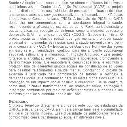
Saúde • Atenção às pessoas em crise: Ao oferecer cuidados intensivos e
semi-intensivos no Centro de Atenção Psicossocial (CAPS), o projeto
atende diretamente às necessidades de pessoas em situação de crise,
ampliando o acesso a serviços especializados e humanizados. • Práticas
Integrativas e Complementares (PICS). A inclusão de PICS no CAPS
demonstra um compromisso com a abordagem integral à saúde,
reconhecendo a eficácia de estratégias como Reiki, auriculoterapia e
outras práticas na redução de sintomas como ansiedade, estresse e
depressão. 3. Alinhamento com os ODS • ODS 3 – Saúde e Bem-Estar: O
projeto apoia as metas de reduzir doenças mentais, promover saúde
universal e implementar estratégias para a saúde preventiva e o bem-
estar comunitário. • ODS 4 – Educação de Qualidade: Por meio das ações
em escolas e universidades, contribui para um ambiente educacional
saudável, estimulante e integrador. 4. Impacto Ampliado • Este projeto
fortalece a articulação entre universidade e sociedade, promovendo a
transformação social. Ele empodera a comunidade local e estimula o
protagonismo de diferentes grupos sociais na construção de soluções
para desafios relacionados à saúde mental. Concluindo o projeto de
extensão é justificado pela combinação de fatores: a resposta a
demandas locais, sua contribuição para as metas globais dos ODS, e a
promoção de um impacto social positivo e duradouro. Ele se configura
como uma iniciativa transformadora, ao promover saúde, educação e
integração comunitária por meio de ações concretas e alinhadas a um
contexto global de sustentabilidade e inclusão.
Beneficiário
O projeto beneficia diretamente alunos da rede pública, estudantes da
UNIFAL e usuários do CAPS, além de alcançar famílias e a comunidade
em geral de forma indireta. Essa diversidade de público-alvo reflete o
compromisso com a transformação social em diferentes níveis.