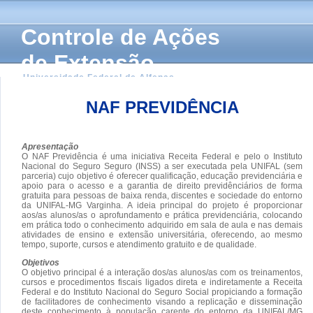
Controle de Ações
de Extensão
Universidade Federal de Alfenas
NAF PREVIDÊNCIA
Apresentação
O NAF Previdência é uma iniciativa Receita Federal e pelo o Instituto
Nacional do Seguro Seguro (INSS) a ser executada pela UNIFAL (sem
parceria) cujo objetivo é oferecer qualificação, educação previdenciária e
apoio para o acesso e a garantia de direito previdênciários de forma
gratuita para pessoas de baixa renda, discentes e sociedade do entorno
da UNIFAL-MG Varginha. A ideia principal do projeto é proporcionar
aos/as alunos/as o aprofundamento e prática previdenciária, colocando
em prática todo o conhecimento adquirido em sala de aula e nas demais
atividades de ensino e extensão universitária, oferecendo, ao mesmo
tempo, suporte, cursos e atendimento gratuito e de qualidade.
Objetivos
O objetivo principal é a interação dos/as alunos/as com os treinamentos,
cursos e procedimentos fiscais ligados direta e indiretamente a Receita
Federal e do Instituto Nacional do Seguro Social propiciando a formação
de facilitadores de conhecimento visando a replicação e disseminação
deste conhecimento à população carente do entorno da UNIFAL/MG