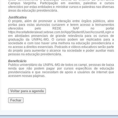
Campus Varginha. Participação em eventos, palestras e cursos
oferecidos por estas entidades e ministrar cursos e palestras nas diversas
áreas da educação previdenciária.
Justificativa
O projeto, além de promover a interação entre órgãos públicos, abre
portas para os/as alunos/as cursarem e terem acesso a treinamentos
oferecidos pelo REDE NAF no portal
https://receitafederalead.sebrae.com.br/App/Student/User/Account/Login e
em atividades presenciais de grande relevância para os cursos de
graduação da UNIFAL-MG. O cursos podem ser replicados para a
sociedade e com isso haver uma melhora na educação previdencária e
no acesso a direitos essenciais. Podcasts e vídeos educativos serão parte
do projeto para aumentar o alcance na sociedade e poder auxiliar mais
pessoas na educação previdenciária.
Beneficiário
Publico universitário da UNIFAL-MG de todos os campi, pessoas de baixa
renda que não podem pagar por cursos específicos de educação
previdenciaária e que necessitam de apoio e usuários de internet que
acessem nossas páginas.
Voltar para a agenda
Fechar