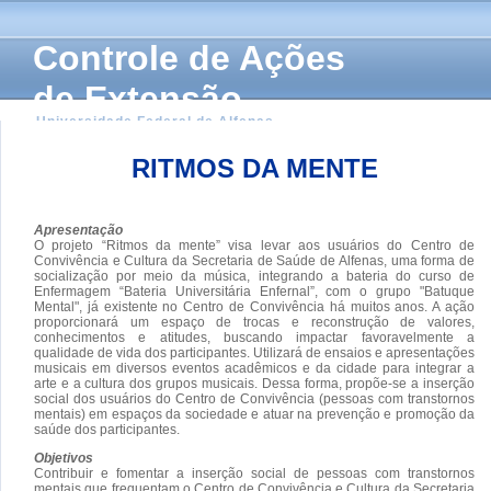
Controle de Ações
de Extensão
Universidade Federal de Alfenas
RITMOS DA MENTE
Apresentação
O projeto “Ritmos da mente” visa levar aos usuários do Centro de
Convivência e Cultura da Secretaria de Saúde de Alfenas, uma forma de
socialização por meio da música, integrando a bateria do curso de
Enfermagem “Bateria Universitária Enfernal”, com o grupo "Batuque
Mental", já existente no Centro de Convivência há muitos anos. A ação
proporcionará um espaço de trocas e reconstrução de valores,
conhecimentos e atitudes, buscando impactar favoravelmente a
qualidade de vida dos participantes. Utilizará de ensaios e apresentações
musicais em diversos eventos acadêmicos e da cidade para integrar a
arte e a cultura dos grupos musicais. Dessa forma, propõe-se a inserção
social dos usuários do Centro de Convivência (pessoas com transtornos
mentais) em espaços da sociedade e atuar na prevenção e promoção da
saúde dos participantes.
Objetivos
Contribuir e fomentar a inserção social de pessoas com transtornos
mentais que frequentam o Centro de Convivência e Cultura da Secretaria