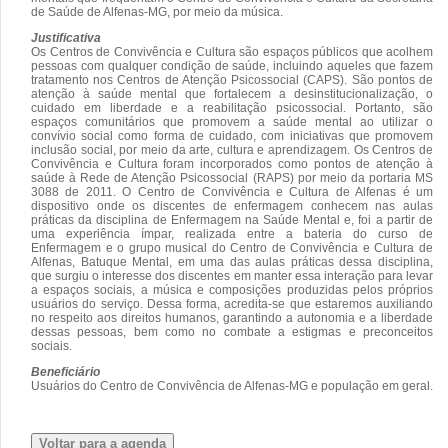
de Saúde de Alfenas-MG, por meio da música.
Justificativa
Os Centros de Convivência e Cultura são espaços públicos que acolhem
pessoas com qualquer condição de saúde, incluindo aqueles que fazem
tratamento nos Centros de Atenção Psicossocial (CAPS). São pontos de
atenção à saúde mental que fortalecem a desinstitucionalização, o
cuidado em liberdade e a reabilitação psicossocial. Portanto, são
espaços comunitários que promovem a saúde mental ao utilizar o
convívio social como forma de cuidado, com iniciativas que promovem
inclusão social, por meio da arte, cultura e aprendizagem. Os Centros de
Convivência e Cultura foram incorporados como pontos de atenção à
saúde à Rede de Atenção Psicossocial (RAPS) por meio da portaria MS
3088 de 2011. O Centro de Convivência e Cultura de Alfenas é um
dispositivo onde os discentes de enfermagem conhecem nas aulas
práticas da disciplina de Enfermagem na Saúde Mental e, foi a partir de
uma experiência ímpar, realizada entre a bateria do curso de
Enfermagem e o grupo musical do Centro de Convivência e Cultura de
Alfenas, Batuque Mental, em uma das aulas práticas dessa disciplina,
que surgiu o interesse dos discentes em manter essa interação para levar
a espaços sociais, a música e composições produzidas pelos próprios
usuários do serviço. Dessa forma, acredita-se que estaremos auxiliando
no respeito aos direitos humanos, garantindo a autonomia e a liberdade
dessas pessoas, bem como no combate a estigmas e preconceitos
sociais.
Beneficiário
Usuários do Centro de Convivência de Alfenas-MG e população em geral.
Voltar para a agenda