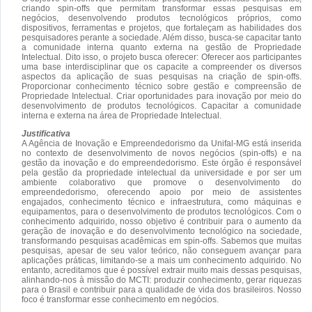
criando spin-offs que permitam transformar essas pesquisas em
negócios, desenvolvendo produtos tecnológicos próprios, como
dispositivos, ferramentas e projetos, que fortaleçam as habilidades dos
pesquisadores perante a sociedade. Além disso, busca-se capacitar tanto
a comunidade interna quanto externa na gestão de Propriedade
Intelectual. Dito isso, o projeto busca oferecer: Oferecer aos participantes
uma base interdisciplinar que os capacite a compreender os diversos
aspectos da aplicação de suas pesquisas na criação de spin-offs.
Proporcionar conhecimento técnico sobre gestão e compreensão de
Propriedade Intelectual. Criar oportunidades para inovação por meio do
desenvolvimento de produtos tecnológicos. Capacitar a comunidade
interna e externa na área de Propriedade Intelectual.
Justificativa
A Agência de Inovação e Empreendedorismo da Unifal-MG está inserida
no contexto de desenvolvimento de novos negócios (spin-offs) e na
gestão da inovação e do empreendedorismo. Este órgão é responsável
pela gestão da propriedade intelectual da universidade e por ser um
ambiente colaborativo que promove o desenvolvimento do
empreendedorismo, oferecendo apoio por meio de assistentes
engajados, conhecimento técnico e infraestrutura, como máquinas e
equipamentos, para o desenvolvimento de produtos tecnológicos. Com o
conhecimento adquirido, nosso objetivo é contribuir para o aumento da
geração de inovação e do desenvolvimento tecnológico na sociedade,
transformando pesquisas acadêmicas em spin-offs. Sabemos que muitas
pesquisas, apesar de seu valor teórico, não conseguem avançar para
aplicações práticas, limitando-se a mais um conhecimento adquirido. No
entanto, acreditamos que é possível extrair muito mais dessas pesquisas,
alinhando-nos à missão do MCTI: produzir conhecimento, gerar riquezas
para o Brasil e contribuir para a qualidade de vida dos brasileiros. Nosso
foco é transformar esse conhecimento em negócios.