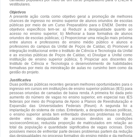
vestibulares.
Objetivos
A presente ação conta como objetivo geral a promoção de melhores
chances de ingresso no ensino superior de alunos oriundos de escolas
públicas por meio de um Curso Preparatório para o ENEM. Dentre os
objetivos específicos tem-se: a) Reduzir a desigualdade quanto ao
acesso no ensino superior; b) Melhorar a base formativa de alunos
oriundos de escolas públicas; c) Proporcionar uma relação mais próxima
entre alunos e professores do ensino médio público e alunos e
professores do campus da Unifal de Poços de Caldas; d) Promover a
integração institucional entre o Instituto de Ciência e Tecnologia da Unifal
e as escolas públicas de Poços de Caldas; e) Divulgar a Unifal como
instituição de ensino superior pública; f) Propiciar aos discentes do
Instituto de Ciência e Tecnologia o desenvolvimento de habilidades
formativas por meio da ministração de aulas no cursinho bem como da
gestão do projeto.
Justificativa
Duas políticas públicas recentes geraram melhores oportunidades para o
ingresso em cursos em instituições de ensino superior públicas (IES) para
pessoas oriundas de camadas de baixa renda. A primeira foi dada pelo
aumento do número de vagas no ensino superior, em especial nas IES
federais por meio do Programa de Apoio a Planos de Reestruturação e
Expansão das Universidades Federais (Reuni). A segunda foi a
implantação do sistema de cotas. Entretanto, a despeito dessas políticas,
o ensino superior ainda tem enfrentado diversos problemas no Brasil,
dentre eles: desigualdade de acessos devidos as condições
socioeconômicas; reduzida proporção de matriculados em relação ao
total da população e quantidade significativa de vagas ociosas. Dois
possíveis meios de enfrentar parte desses problemas partem da redução
das desigualdades no processo formativo do ensino médio e da melhoria