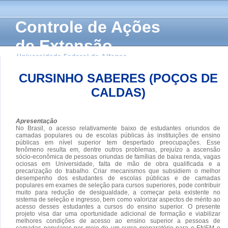
Controle de Ações
de Extensão
Universidade Federal de Alfenas
CURSINHO SABERES (POÇOS DE
CALDAS)
Apresentação
No Brasil, o acesso relativamente baixo de estudantes oriundos de
camadas populares ou de escolas públicas às instituições de ensino
públicas em nível superior tem despertado preocupações. Esse
fenômeno resulta em, dentre outros problemas, prejuízo a ascensão
sócio-econômica de pessoas oriundas de famílias de baixa renda, vagas
ociosas em Universidade, falta de mão de obra qualificada e a
precarização do trabalho. Criar mecanismos que subsidiem o melhor
desempenho dos estudantes de escolas públicas e de camadas
populares em exames de seleção para cursos superiores, pode contribuir
muito para redução de desigualdade, a começar pela existente no
sistema de seleção e ingresso, bem como valorizar aspectos de mérito ao
acesso desses estudantes a cursos do ensino superior. O presente
projeto visa dar uma oportunidade adicional de formação e viabilizar
melhores condições de acesso ao ensino superior a pessoas de
camadas populares por meio de um curso preparatório para o ENEM e