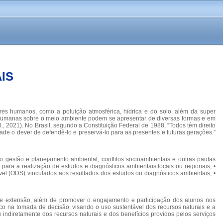
IS
res humanos, como a poluição atmosférica, hídrica e do solo, além da super
 humanas sobre o meio ambiente podem se apresentar de diversas formas e em
al., 2021). No Brasil, segundo a Constituição Federal de 1988, “Todos têm direito
de o dever de defendê-lo e preservá-lo para as presentes e futuras gerações.”
 gestão e planejamento ambiental, conflitos socioambientais e outras pautas
 para a realização de estudos e diagnósticos ambientais locais ou regionais; •
vel (ODS) vinculados aos resultados dos estudos ou diagnósticos ambientais; •
 de extensão, além de promover o engajamento e participação dos alunos nos
co na tomada de decisão, visando o uso sustentável dos recursos naturais e a
 indiretamente dos recursos naturais e dos benefícios providos pelos serviços