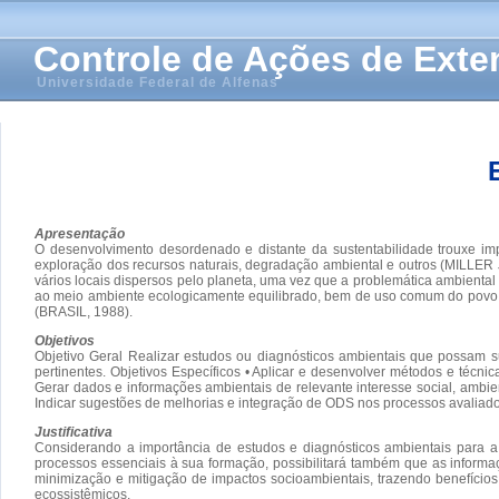
Controle de Ações de Ext
Universidade Federal de Alfenas
Apresentação
O desenvolvimento desordenado e distante da sustentabilidade trouxe im
exploração dos recursos naturais, degradação ambiental e outros (MILLE
vários locais dispersos pelo planeta, uma vez que a problemática ambiental é 
ao meio ambiente ecologicamente equilibrado, bem de uso comum do povo e e
(BRASIL, 1988).
Objetivos
Objetivo Geral Realizar estudos ou diagnósticos ambientais que possam s
pertinentes. Objetivos Específicos • Aplicar e desenvolver métodos e técni
Gerar dados e informações ambientais de relevante interesse social, ambie
Indicar sugestões de melhorias e integração de ODS nos processos avaliado
Justificativa
Considerando a importância de estudos e diagnósticos ambientais para a
processos essenciais à sua formação, possibilitará também que as informa
minimização e mitigação de impactos socioambientais, trazendo benefícios 
ecossistêmicos.