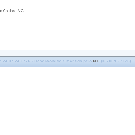
e Caldas - MG.
o 24.07.24.1726 - Desenvolvido e mantido pelo
NTI
(© 2009 - 2026)