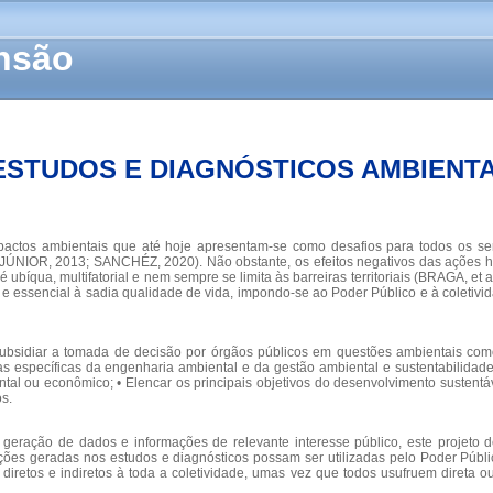
ensão
ESTUDOS E DIAGNÓSTICOS AMBIENTA
pactos ambientais que até hoje apresentam-se como desafios para todos os se
R JÚNIOR, 2013; SANCHÉZ, 2020). Não obstante, os efeitos negativos das ações
ubíqua, multifatorial e nem sempre se limita às barreiras territoriais (BRAGA, et 
ssencial à sadia qualidade de vida, impondo-se ao Poder Público e à coletivida
ubsidiar a tomada de decisão por órgãos públicos em questões ambientais como
cas específicas da engenharia ambiental e da gestão ambiental e sustentabilidade
ntal ou econômico; • Elencar os principais objetivos do desenvolvimento sustentá
s.
 geração de dados e informações de relevante interesse público, este projeto
ções geradas nos estudos e diagnósticos possam ser utilizadas pelo Poder Públi
diretos e indiretos à toda a coletividade, umas vez que todos usufruem direta ou